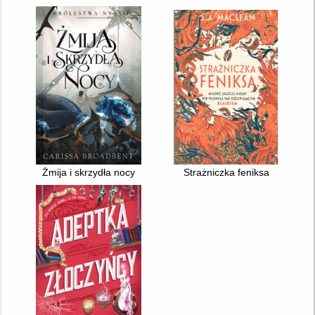
Żmija i skrzydła nocy
Strażniczka feniksa