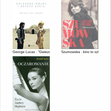
George Lucas : "Gwiezdne wojny" i reszta życia
Szumowska : kino to szkoła prz