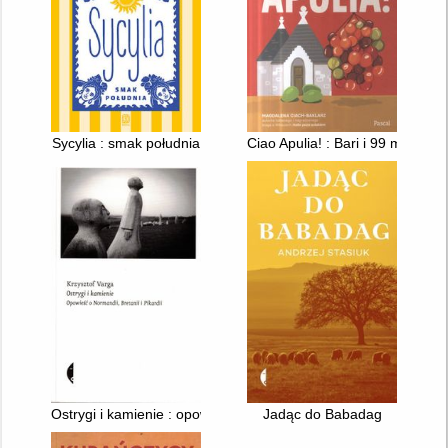
Sycylia : smak południa
Ciao Apulia! : Bari i 99 miejsc,
Ostrygi i kamienie : opowieść o Normandii, Bretanii i Pikardii
Jadąc do Babadag