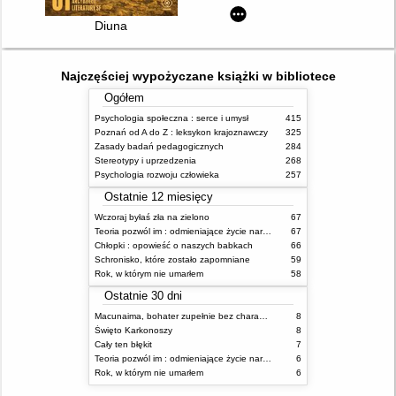
Diuna
Najczęściej wypożyczane książki w bibliotece
Ogółem
Psychologia społeczna : serce i umysł
415
Poznań od A do Z : leksykon krajoznawczy
325
Zasady badań pedagogicznych
284
Stereotypy i uprzedzenia
268
Psychologia rozwoju człowieka
257
Ostatnie 12 miesięcy
Wczoraj byłaś zła na zielono
67
Teoria pozwól im : odmieniające życie narzędzie, o którym mówią miliony ludzi
67
Chłopki : opowieść o naszych babkach
66
Schronisko, które zostało zapomniane
59
Rok, w którym nie umarłem
58
Ostatnie 30 dni
Macunaima, bohater zupełnie bez charakteru
8
Święto Karkonoszy
8
Cały ten błękit
7
Teoria pozwól im : odmieniające życie narzędzie, o którym mówią miliony ludzi
6
Rok, w którym nie umarłem
6