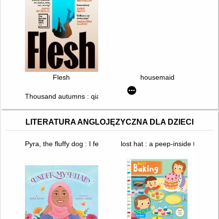
Flesh
housemaid
Thousand autumns : qian qiu. T. 1
LITERATURA ANGLOJĘZYCZNA DLA DZIECI
Pyra, the fluffy dog : I feel it in my bones
lost hat : a peep-inside tale