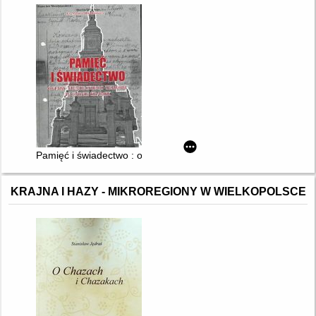
Pamięć i świadectwo : ofiary niemieckiego terroru w gminie Kr
KRAJNA I HAZY - MIKROREGIONY W WIELKOPOLSCE