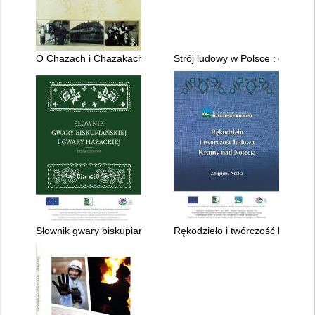
O Chazach i Chazakach
Strój ludowy w Polsce : opisy i 
Słownik gwary biskupiańskiej i gwary hazackiej : praca zbiorow
Rękodzieło i twórczość ludowa 