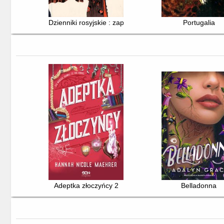
Dzienniki rosyjskie : zapomniana wojna na Kaukazie
Portugalia
Adeptka złoczyńcy 2
Belladonna