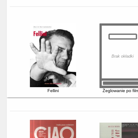
Brak okładki
Fellini
Żeglowanie po fil