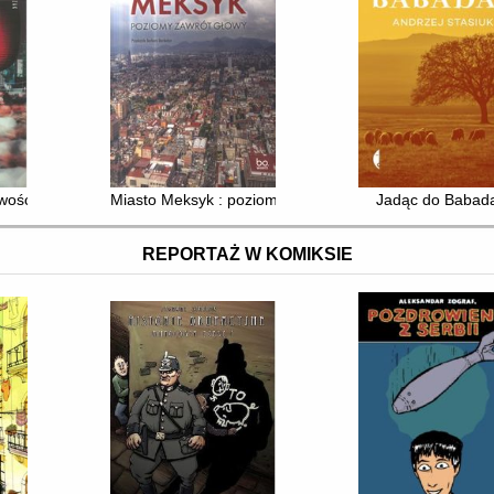
iwości
Miasto Meksyk : poziomy zawrót głowy
Jadąc do Babad
REPORTAŻ W KOMIKSIE