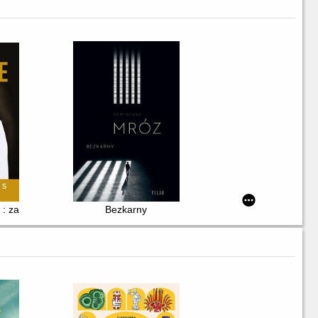
e : zapanuj nad swoim umysłem i pokonaj przeciwności losu
Bezkarny