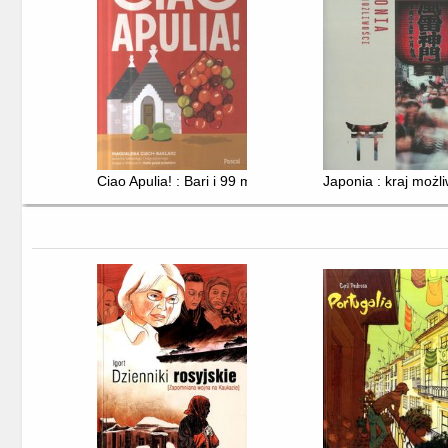
Ciao Apulia! : Bari i 99 miejsc, które pokochasz
Japonia : kraj możl