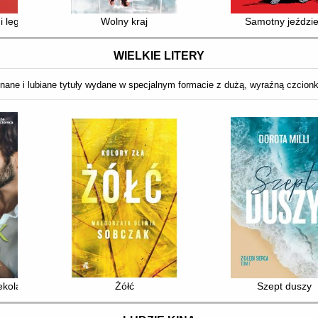
i legion zagłady
Wolny kraj
Samotny jeździ
WIELKIE LITERY
nane i lubiane tytuły wydane w specjalnym formacie z dużą, wyraźną czcion
ekolady
Żółć
Szept duszy