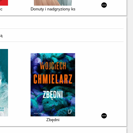
ec
Donuty i nadgryziony księżyc. [4]
ką
Zbędni