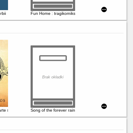
rbii
Fun Home : tragikomiks rodzinny
Brak okładki
rte skrzydło
Song of the forever rains