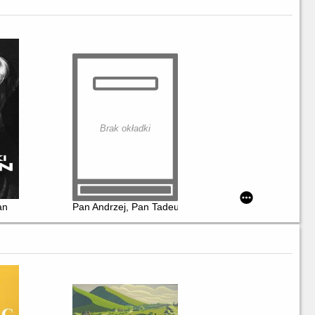
Brak okładki
an
Pan Andrzej, Pan Tadeusz : kłamca, mitoman, czy konf