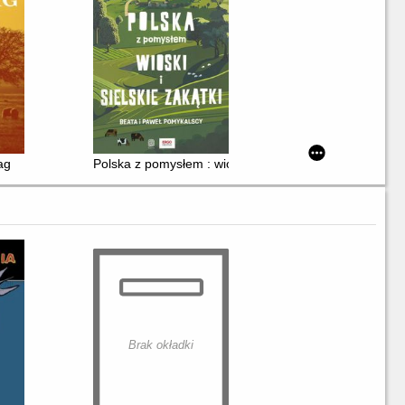
ag
Polska z pomysłem : wioski i sielskie zakątki
Brak okładki