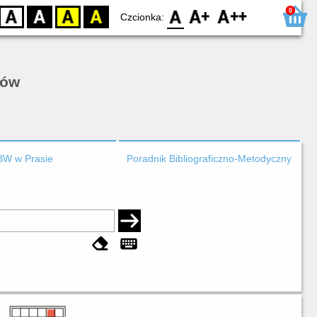
0
D
BW
YB
BY
F0
F1
F2
Czcionka:
rów
BW w Prasie
Poradnik Bibliograficzno-Metodyczny