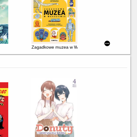
Zagadkowe muzea w Warszawie : przewodnik i zabawy