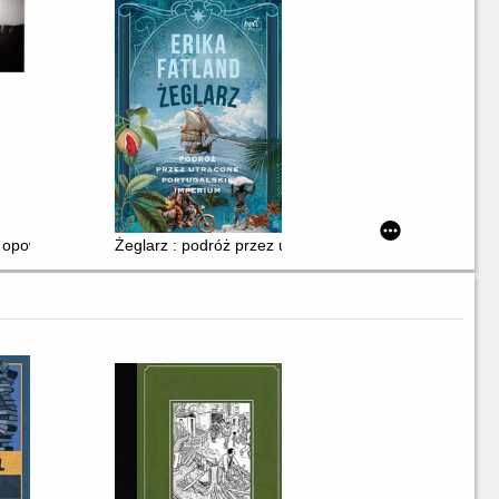
 opowieść o Normandii, Bretanii i Pikardii
Żeglarz : podróż przez utracone imperium portugalski