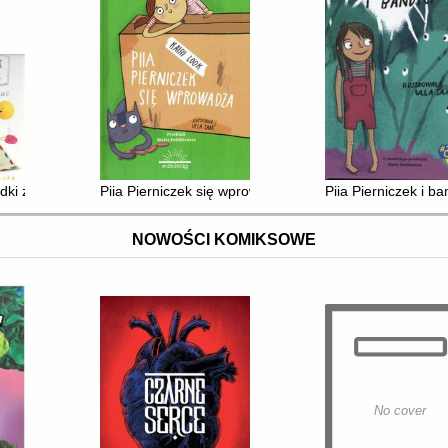
ki znalazły przyjaciół
Piia Pierniczek się wprowadza
Piia Pierniczek i ba
NOWOŚCI KOMIKSOWE
No cover