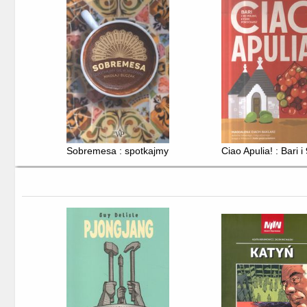
Sobremesa : spotkajmy się w Hiszpanii
Ciao Apulia! : Bari 