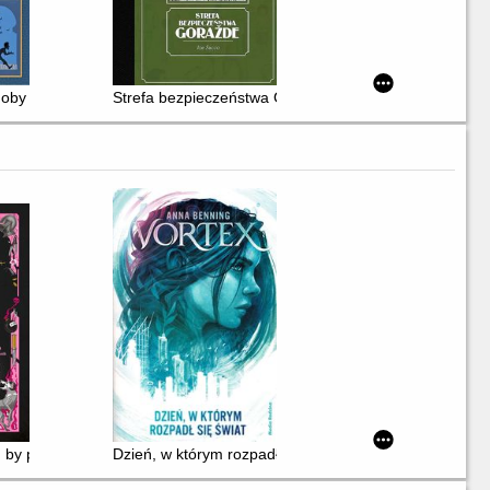
doby
Strefa bezpieczeństwa Goražde
, by pokochać wroga
Dzień, w którym rozpadł się świat