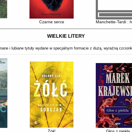
Czarne serce
Manchette-Tardi : h
WIELKIE LITERY
nane i lubiane tytuły wydane w specjalnym formacie z dużą, wyraźną czcion
Żółć
Głos z piekła