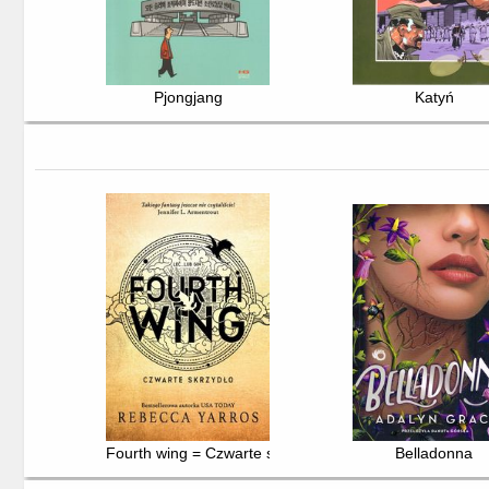
Pjongjang
Katyń
Fourth wing = Czwarte skrzydło
Belladonna