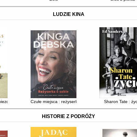
LUDZIE KINA
ezdne wojny" i reszta życia
Czułe miejsca : reżyserka o sobie
Sharon Tate : ży
HISTORIE Z PODRÓŻY