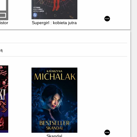
istorie zebrane. T. 1
Supergirl : kobieta jutra
ką
Skandal