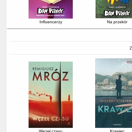
Influencerzy
Na przekór
Z
Węzeł czasu
Krawiec