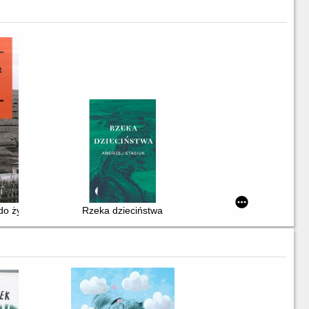
 do życia : stalinowskie wysiedlenia znad Bugu i Bieszczadów
Rzeka dzieciństwa