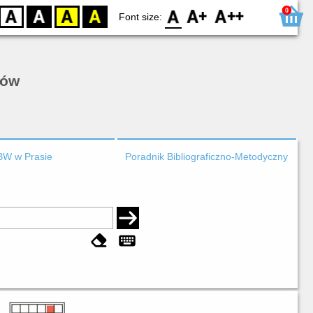
0
D
BW
YB
BY
F0
F1
F2
Font size:
rów
BW w Prasie
Poradnik Bibliograficzno-Metodyczny