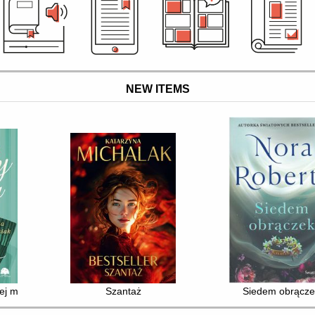
NEW ITEMS
jej mamy
Szantaż
Siedem obrącz