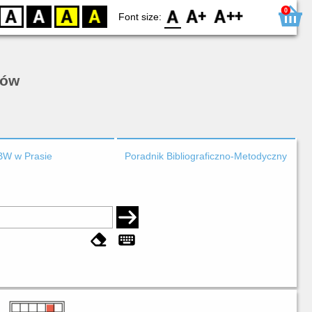
0
D
BW
YB
BY
F0
F1
F2
Font size:
rów
BW w Prasie
Poradnik Bibliograficzno-Metodyczny