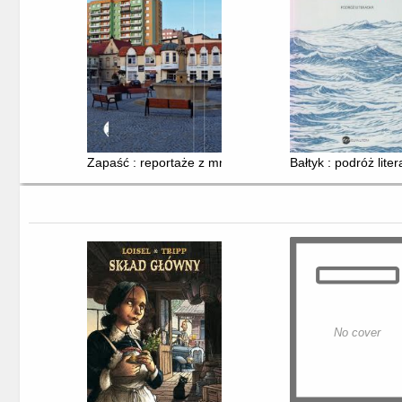
Zapaść : reportaże z mniejszych miast
Bałtyk : podróż lite
No cover