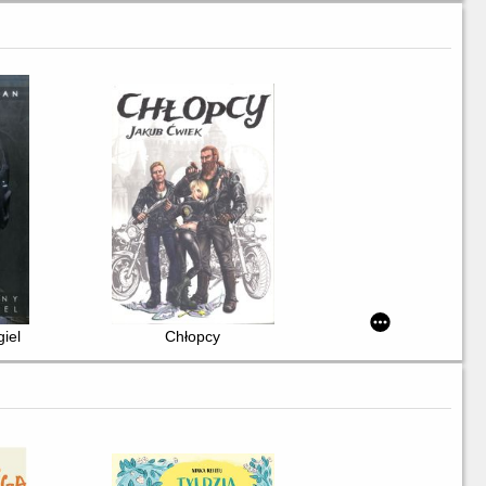
iel
Chłopcy