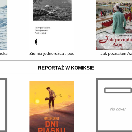
racka
Ziemia jednorożca : podróż po Szkocji
Jak poznałam Az
REPORTAŻ W KOMIKSIE
No cover