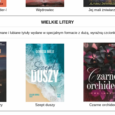
ider-Mana
Wędrowiec
Jej mali żniwiar
WIELKIE LITERY
nane i lubiane tytuły wydane w specjalnym formacie z dużą, wyraźną czcion
zy
Szept duszy
Czarne orchide