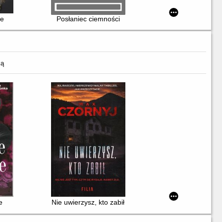
ze
Posłaniec ciemności
ką
e
Nie uwierzysz, kto zabił