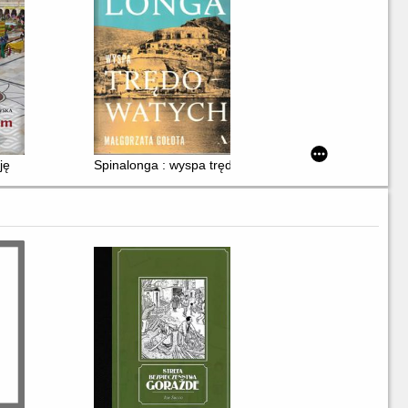
ję
Spinalonga : wyspa trędowatych