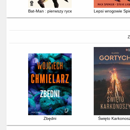
Bat-Man : pierwszy rycerz
Lepsi wrogowie Sp
Z
Zbędni
Święto Karkonos