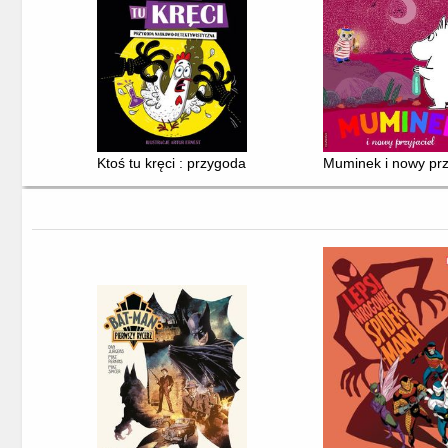
Ktoś tu kręci : przygoda naukowo-detektywistyczna
Muminek i nowy prz