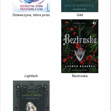
Dziewczyna, która prześcignęła czas
Gild
Lightlark
Beztroska