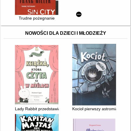
Trudne pożegnanie
NOWOŚCI DLA DZIECI I MŁODZIEŻY
Lady Rabbit przedstawia : Książka, która czyta ci w myślach
Kocioł pierwszy astromiauta