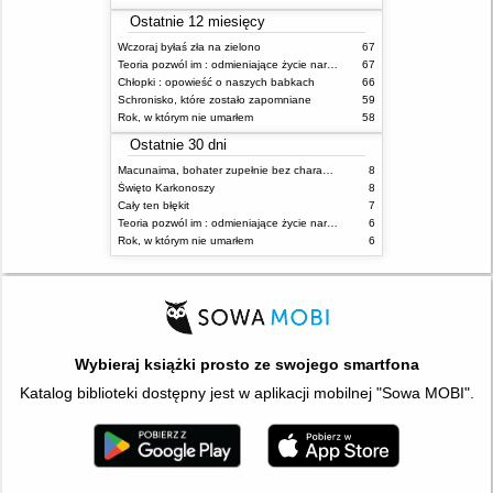
Ostatnie 12 miesięcy
Wczoraj byłaś zła na zielono
67
Teoria pozwól im : odmieniające życie narzędzie, o którym mówią miliony ludzi
67
Chłopki : opowieść o naszych babkach
66
Schronisko, które zostało zapomniane
59
Rok, w którym nie umarłem
58
Ostatnie 30 dni
Macunaima, bohater zupełnie bez charakteru
8
Święto Karkonoszy
8
Cały ten błękit
7
Teoria pozwól im : odmieniające życie narzędzie, o którym mówią miliony ludzi
6
Rok, w którym nie umarłem
6
Wybieraj książki prosto ze swojego smartfona
Katalog biblioteki dostępny jest w aplikacji mobilnej "Sowa MOBI".