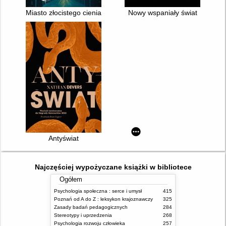
Miasto złocistego cienia
Nowy wspaniały świat
Antyświat
Najczęściej wypożyczane książki w bibliotece
Ogółem
Psychologia społeczna : serce i umysł
415
Poznań od A do Z : leksykon krajoznawczy
325
Zasady badań pedagogicznych
284
Stereotypy i uprzedzenia
268
Psychologia rozwoju człowieka
257