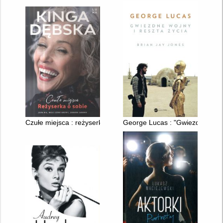
Czułe miejsca : reżyserka o sobie
George Lucas : "Gwiezdne wojny