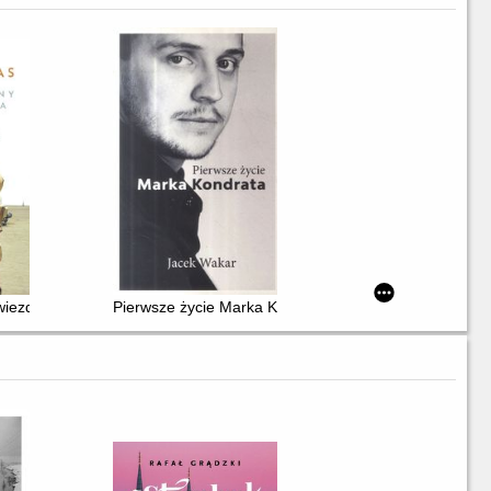
iezdne wojny" i reszta życia
Pierwsze życie Marka Kondrata