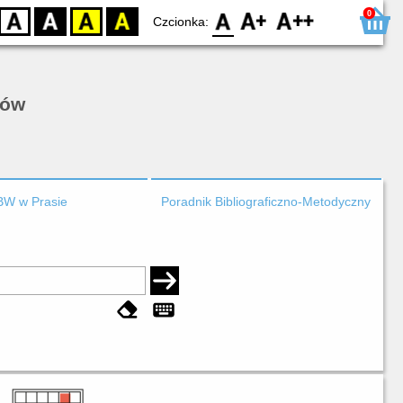
0
D
BW
YB
BY
F0
F1
F2
Czcionka:
rów
BW w Prasie
Poradnik Bibliograficzno-Metodyczny