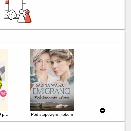
60 przepisów na dania, desery i napoje na każdą porę roku
Pod stepowym niebem