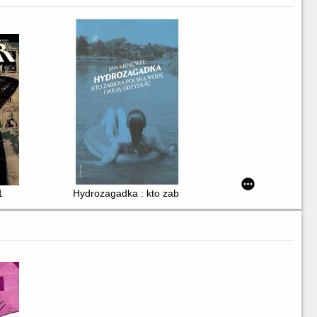
1
Hydrozagadka : kto zabiera polską wodę i jak ją odzy