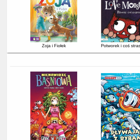
Zoja i Fiołek
Potworek i coś str