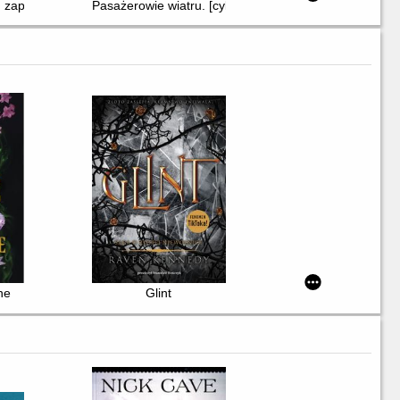
e : zapomniana wojna na Kaukazie
Pasażerowie wiatru. [cykl 1]
ne
Glint