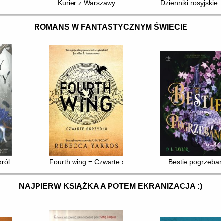
Kurier z Warszawy
Dzienniki rosyjski
ROMANS W FANTASTYCZNYM ŚWIECIE
król
Fourth wing = Czwarte skrzydło
Bestie pogrzeba
NAJPIERW KSIĄŻKA A POTEM EKRANIZACJA :)