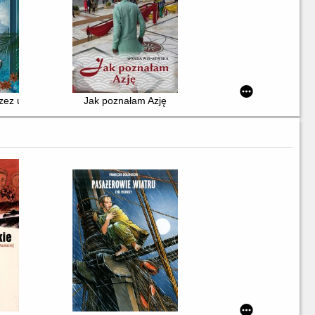
rzez utracone imperium portugalskie
Jak poznałam Azję