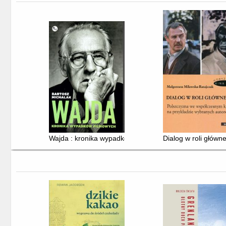
Wajda : kronika wypadków filmowych
Dialog w roli główn