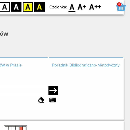
0
D
BW
YB
BY
F0
F1
F2
Czcionka:
rów
BW w Prasie
Poradnik Bibliograficzno-Metodyczny