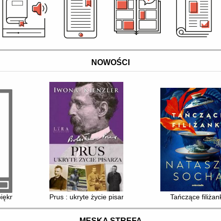
NOWOŚCI
piękniejsze posiadłości ziemskie
Prus : ukryte życie pisarza
Tańczące filiżan
MĘSKA STREFA