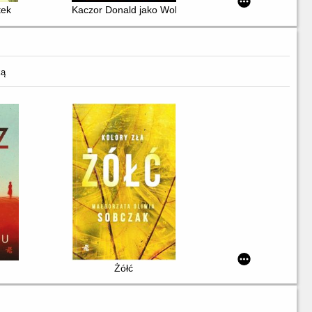
tek
Kaczor Donald jako Wolverine
ką
Żółć