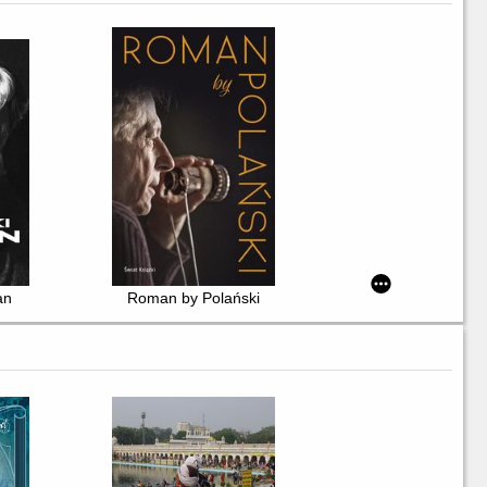
rów
an
Roman by Polański