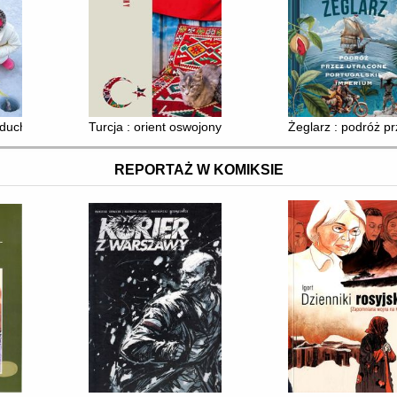
 duch północy
Turcja : orient oswojony
Żeglarz : podróż p
REPORTAŻ W KOMIKSIE