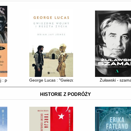
ej : polszczyzna we współczesnym kinie na przykładzie wybranych auto
George Lucas : "Gwiezdne wojny" i reszta życia
Żuławski - szam
HISTORIE Z PODRÓŻY