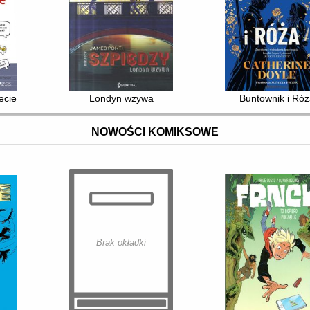
ecie : jak chronić się przed oszustwami i przemocą
Londyn wzywa
Buntownik i Ró
NOWOŚCI KOMIKSOWE
Brak okładki