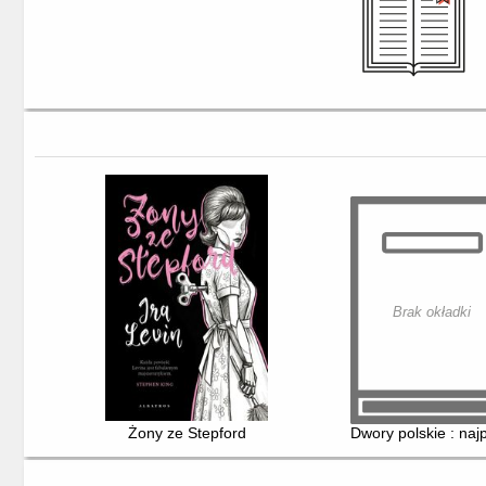
Brak okładki
Żony ze Stepford
Dwory polskie : naj