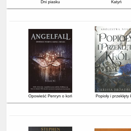
Dni piasku
Katyń
Opowieść Penryn o końcu świata
Popioły i przeklęty 