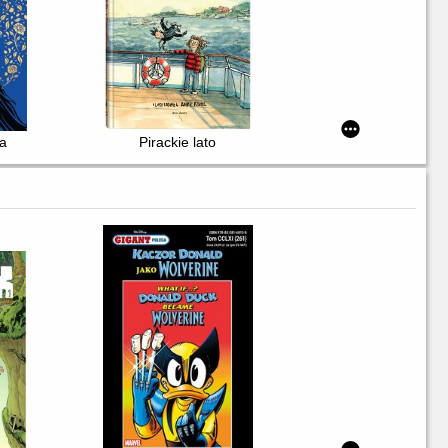
ża
Pirackie lato