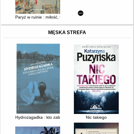
Paryż w ruinie : miłość, wojna i narodziny impresjonizmu
MĘSKA STREFA
Hydrozagadka : kto zabiera polską wodę i jak ją odzyskać?
Nic takiego