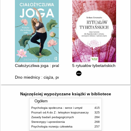
Ciałożyczliwa joga : praktyka dla każdego ciała
5 rytuałów tybetańskich : łatwe
Dno miednicy : ciąża, poród, połóg : anatomia i ćwiczenia
Najczęściej wypożyczane książki w bibliotece
Ogółem
Psychologia społeczna : serce i umysł
415
Poznań od A do Z : leksykon krajoznawczy
325
Zasady badań pedagogicznych
284
Stereotypy i uprzedzenia
268
Psychologia rozwoju człowieka
257