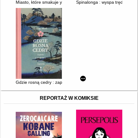
Miasto, które smakuje yerba mate : reportaż z Montevideo
Spinalonga : wyspa trędowatyc
Gdzie rosną cedry : zapiski z wędrówki przez Japonię
REPORTAŻ W KOMIKSIE