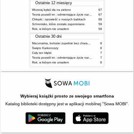
Ostatnie 12 miesięcy
Wczoraj byłaś zła na zielono
67
Teoria pozwól im : odmieniające życie narzędzie, o którym mówią miliony ludzi
67
Chłopki : opowieść o naszych babkach
66
Schronisko, które zostało zapomniane
59
Rok, w którym nie umarłem
58
Ostatnie 30 dni
Macunaima, bohater zupełnie bez charakteru
8
Święto Karkonoszy
8
Cały ten błękit
7
Teoria pozwól im : odmieniające życie narzędzie, o którym mówią miliony ludzi
7
Rok, w którym nie umarłem
6
Wybieraj książki prosto ze swojego smartfona
Katalog biblioteki dostępny jest w aplikacji mobilnej "Sowa MOBI".