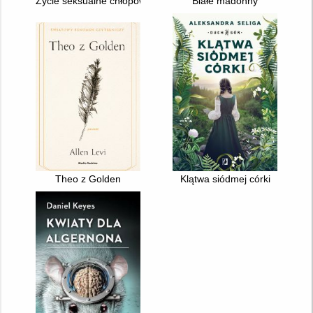
Życie seksualne chłopów
Białe madonny
Theo z Golden
Klątwa siódmej córki