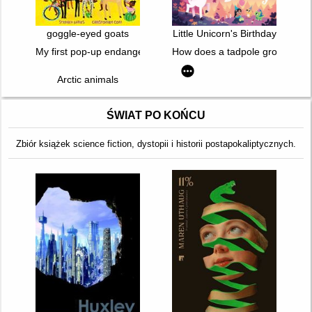
goggle-eyed goats
Little Unicorn's Birthday
My first pop-up endangered animals
How does a tadpole grow : life c
Arctic animals
ŚWIAT PO KOŃCU
Zbiór książek science fiction, dystopii i historii postapokaliptycznych.