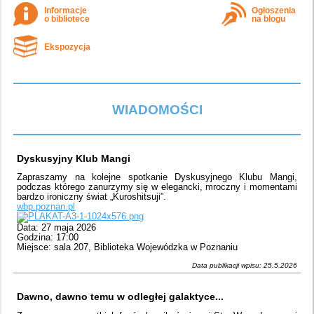
Informacje
Ogłoszenia
o bibliotece
na blogu
Ekspozycja
WIADOMOŚCI
Dyskusyjny Klub Mangi
Zapraszamy na kolejne spotkanie Dyskusyjnego Klubu Mangi,
podczas którego zanurzymy się w elegancki, mroczny i momentami
bardzo ironiczny świat „Kuroshitsuji”.
wbp.poznan.pl
Data: 27 maja 2026
Godzina: 17:00
Miejsce: sala 207, Biblioteka Wojewódzka w Poznaniu
Data publikacji wpisu: 25.5.2026
Dawno, dawno temu w odległej galaktyce...