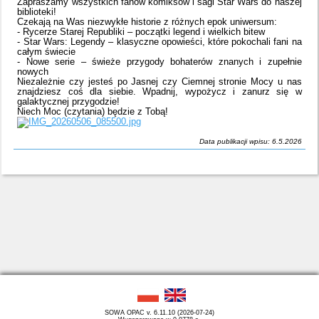
Zapraszamy wszystkich fanów komiksów i sagi Star Wars do naszej
biblioteki!
Czekają na Was niezwykłe historie z różnych epok uniwersum:
- Rycerze Starej Republiki – początki legend i wielkich bitew
- Star Wars: Legendy – klasyczne opowieści, które pokochali fani na
całym świecie
- Nowe serie – świeże przygody bohaterów znanych i zupełnie
nowych
Niezależnie czy jesteś po Jasnej czy Ciemnej stronie Mocy u nas
znajdziesz coś dla siebie. Wpadnij, wypożycz i zanurz się w
galaktycznej przygodzie!
Niech Moc (czytania) będzie z Tobą!
Data publikacji wpisu: 6.5.2026
SOWA OPAC v. 6.11.10 (2026-07-24)