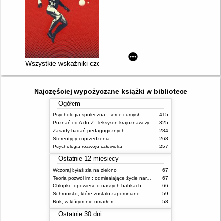
Wszystkie wskaźniki czerwone ; Sztuczny stan
Najczęściej wypożyczane książki w bibliotece
Ogółem
Psychologia społeczna : serce i umysł
415
Poznań od A do Z : leksykon krajoznawczy
325
Zasady badań pedagogicznych
284
Stereotypy i uprzedzenia
268
Psychologia rozwoju człowieka
257
Ostatnie 12 miesięcy
Wczoraj byłaś zła na zielono
67
Teoria pozwól im : odmieniające życie narzędzie, o którym mówią miliony ludzi
67
Chłopki : opowieść o naszych babkach
66
Schronisko, które zostało zapomniane
59
Rok, w którym nie umarłem
58
Ostatnie 30 dni