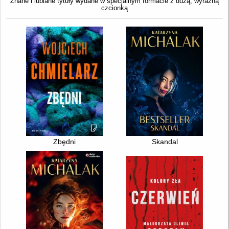
Znane i lubiane tytuły wydane w specjalnym formacie z dużą, wyraźną
czcionką
Zbędni
Skandal