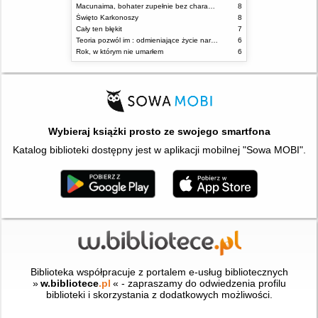
Macunaima, bohater zupełnie bez charakteru
8
Święto Karkonoszy
8
Cały ten błękit
7
Teoria pozwól im : odmieniające życie narzędzie, o którym mówią miliony ludzi
6
Rok, w którym nie umarłem
6
Wybieraj książki prosto ze swojego smartfona
Katalog biblioteki dostępny jest w aplikacji mobilnej "Sowa MOBI".
Biblioteka współpracuje z portalem e-usług bibliotecznych
»
w.bibliotece
.pl
« - zapraszamy do odwiedzenia profilu
biblioteki i skorzystania z dodatkowych możliwości.