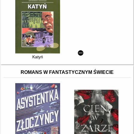
Katyń
ROMANS W FANTASTYCZNYM ŚWIECIE