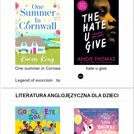
One summer in Cornwall
hate u give
Legend of exorcism : tianbao fuyao lu. T. 2
LITERATURA ANGLOJĘZYCZNA DLA DZIECI