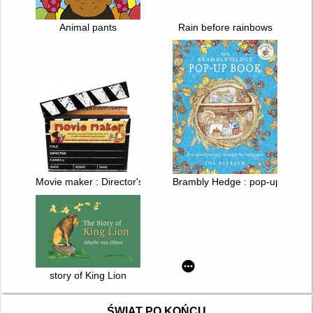
Animal pants
Rain before rainbows
Movie maker : Director's Handbook
Brambly Hedge : pop-up book
story of King Lion
ŚWIAT PO KOŃCU