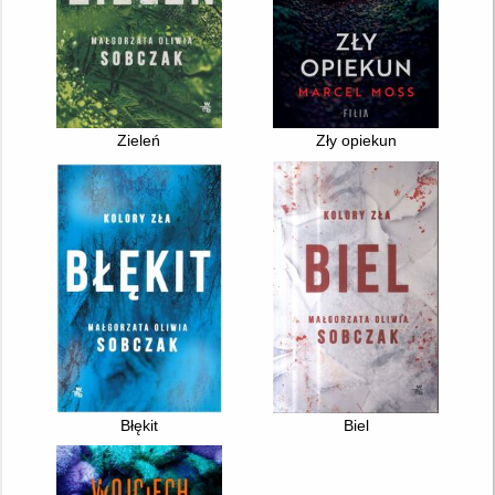
Zieleń
Zły opiekun
Błękit
Biel