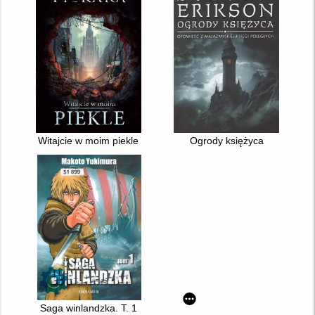
Witajcie w moim piekle
Ogrody księżyca
Saga winlandzka. T. 1