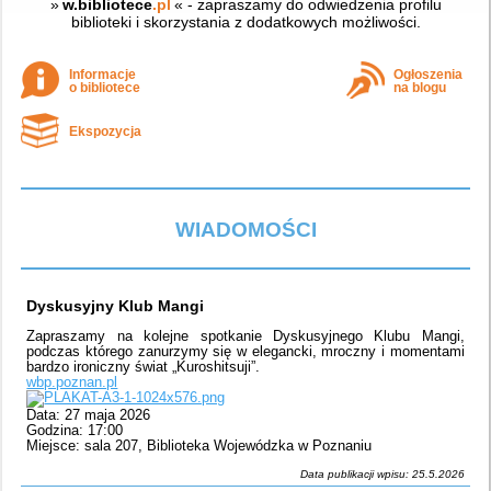
»
w.bibliotece
.pl
« - zapraszamy do odwiedzenia profilu
biblioteki i skorzystania z dodatkowych możliwości.
Informacje
Ogłoszenia
o bibliotece
na blogu
Ekspozycja
WIADOMOŚCI
Dyskusyjny Klub Mangi
Zapraszamy na kolejne spotkanie Dyskusyjnego Klubu Mangi,
podczas którego zanurzymy się w elegancki, mroczny i momentami
bardzo ironiczny świat „Kuroshitsuji”.
wbp.poznan.pl
Data: 27 maja 2026
Godzina: 17:00
Miejsce: sala 207, Biblioteka Wojewódzka w Poznaniu
Data publikacji wpisu: 25.5.2026