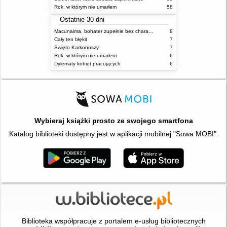
Rok, w którym nie umarłem
58
Ostatnie 30 dni
Macunaima, bohater zupełnie bez charakteru
8
Cały ten błękit
7
Święto Karkonoszy
7
Rok, w którym nie umarłem
6
Dylematy kobiet pracujących
6
Wybieraj książki prosto ze swojego smartfona
Katalog biblioteki dostępny jest w aplikacji mobilnej "Sowa MOBI".
Biblioteka współpracuje z portalem e-usług bibliotecznych