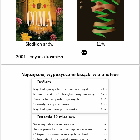
Słodkich snów
11%
2001 : odyseja kosmiczna
Najczęściej wypożyczane książki w bibliotece
Ogółem
Psychologia społeczna : serce i umysł
415
Poznań od A do Z : leksykon krajoznawczy
325
Zasady badań pedagogicznych
284
Stereotypy i uprzedzenia
268
Psychologia rozwoju człowieka
257
Ostatnie 12 miesięcy
Wczoraj byłaś zła na zielono
67
Teoria pozwól im : odmieniające życie narzędzie, o którym mówią miliony ludzi
67
Chłopki : opowieść o naszych babkach
66
Schronisko, które zostało zapomniane
59