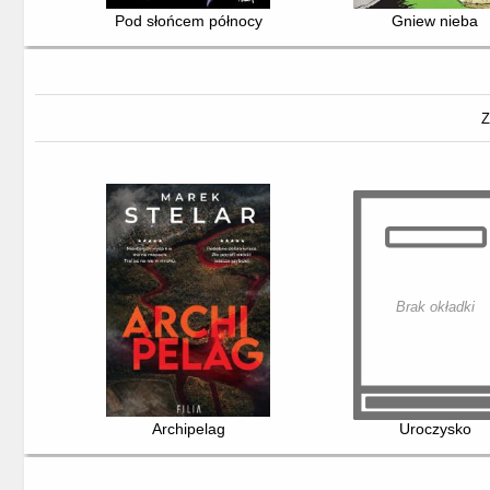
Pod słońcem północy
Gniew nieba
Z
Brak okładki
Archipelag
Uroczysko