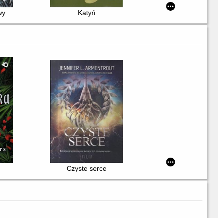
wy
Katyń
Czyste serce