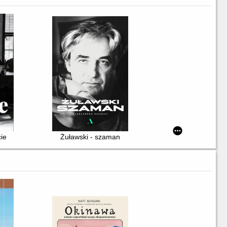
cie
Żuławski - szaman