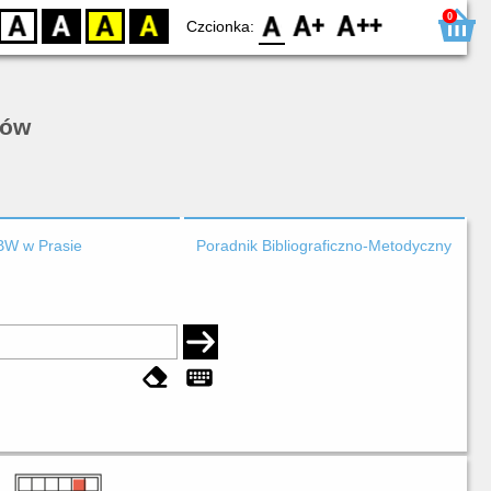
0
D
BW
YB
BY
F0
F1
F2
Czcionka:
rów
BW w Prasie
Poradnik Bibliograficzno-Metodyczny