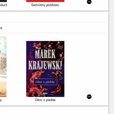
ź duch
Samotny jeździec
ką
sy
Głos z piekła