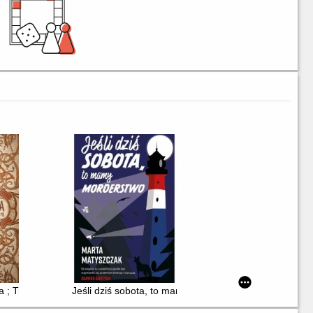
a ; Trzy młode pieśni
Jeśli dziś sobota, to mamy morderstwo