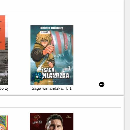
 do życia : stalinowskie wysiedlenia znad Bugu i Bieszczadów
Saga winlandzka. T. 1