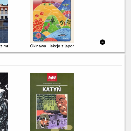
 z mniejszych miast
Okinawa : lekcje z japońskiej wyspy długowieczności