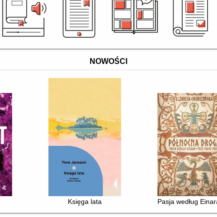
NOWOŚCI
Księga lata
Pasja według Einar