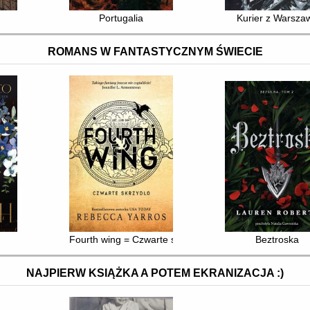
Portugalia
Kurier z Warsza
ROMANS W FANTASTYCZNYM ŚWIECIE
Fourth wing = Czwarte skrzydło
Beztroska
NAJPIERW KSIĄŻKA A POTEM EKRANIZACJA :)