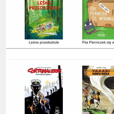
Leśne przedszkole
Piia Pierniczek się