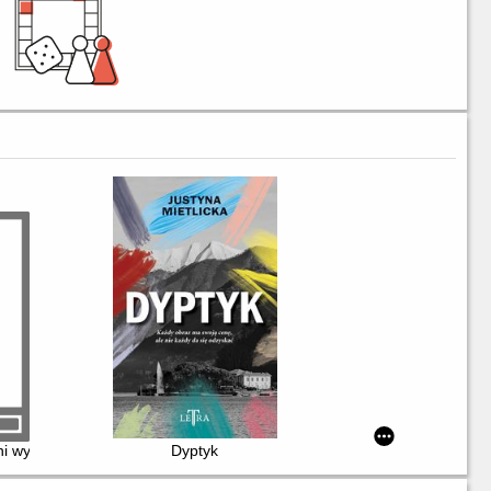
ni wyprowadzonych z przypadku
Dyptyk