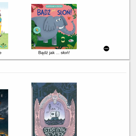
e
Bądź jak ... słoń!