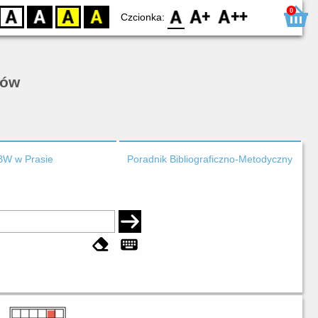
0
D
BW
YB
BY
F0
F1
F2
Czcionka:
rów
BW w Prasie
Poradnik Bibliograficzno-Metodyczny