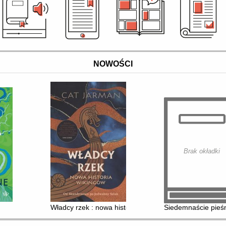
NOWOŚCI
Brak okładki
Władcy rzek : nowa historia wikingów
Siedemnaście pieś