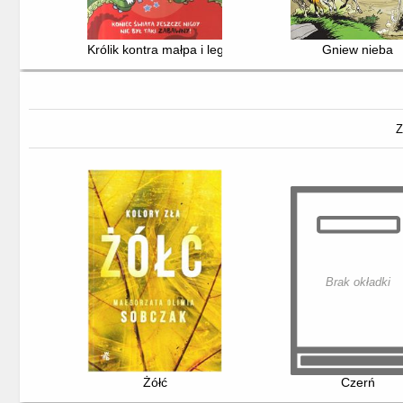
Królik kontra małpa i legion zagłady
Gniew nieba
Z
Brak okładki
Żółć
Czerń