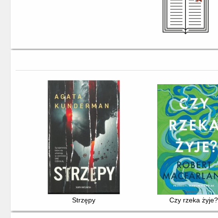
Strzępy
Czy rzeka żyje?