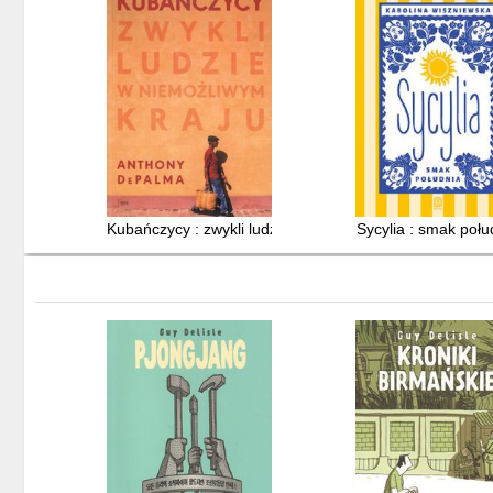
Kubańczycy : zwykli ludzie w niemożliwym kraju
Sycylia : smak połu