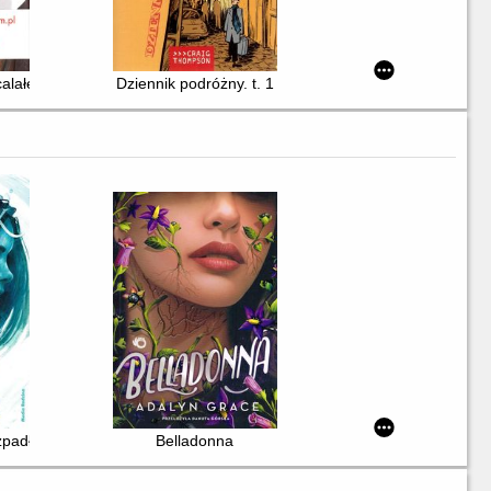
alałego. 1, 2,
Dziennik podróżny. t. 1
padł się świat
Belladonna