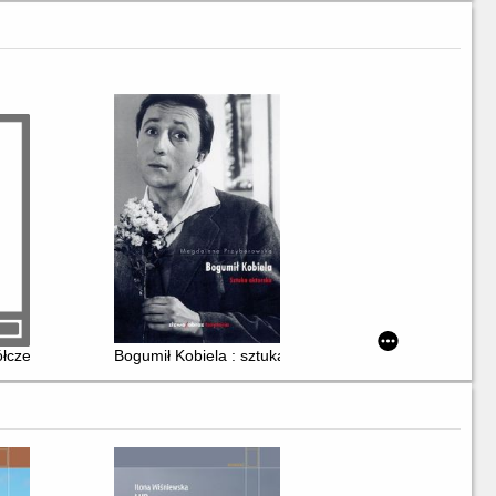
łczesności : o Zanussim inni
Bogumił Kobiela : sztuka aktorska