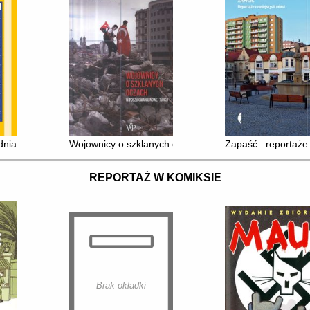
dnia
Wojownicy o szklanych oczach : w poszukiwaniu nowej 
Zapaść : reportaże
REPORTAŻ W KOMIKSIE
Brak okładki