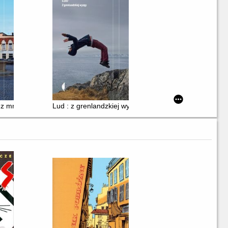
Turcji
 z mniejszych miast
Lud : z grenlandzkiej wyspy