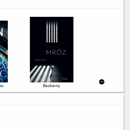
ic
Bezkarny