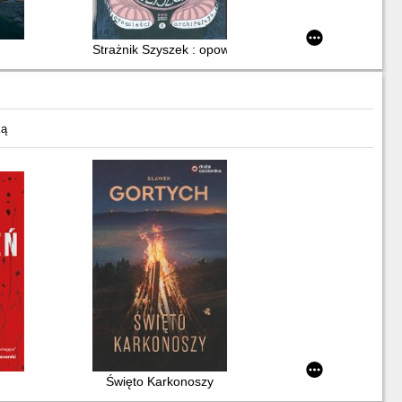
]
Strażnik Szyszek : opowieści archipelagu
ką
Święto Karkonoszy