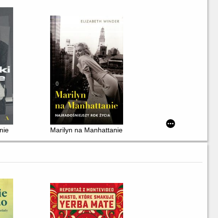
enie
Marilyn na Manhattanie : najradośniejszy rok życia