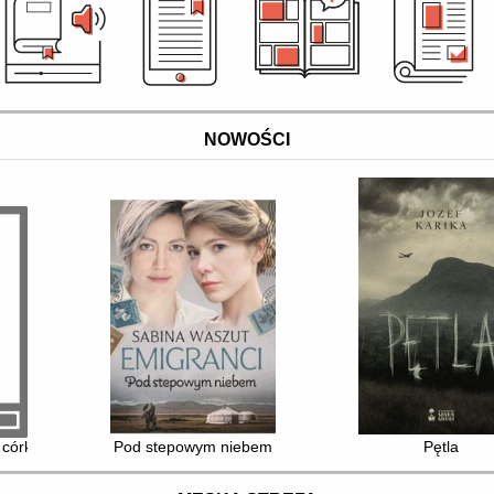
NOWOŚCI
ć w pracy i życiu
 córką
Pod stepowym niebem
Pętla