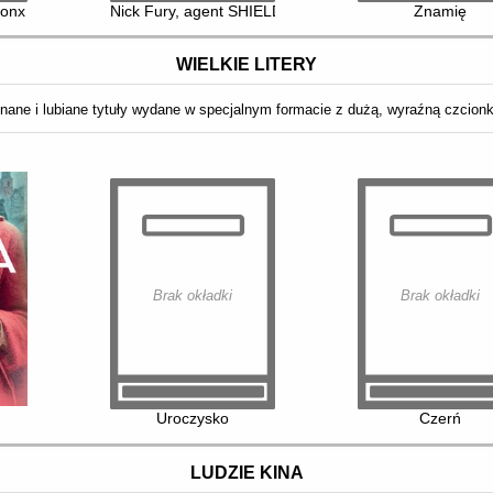
ronx
Nick Fury, agent SHIELD
Znamię
WIELKIE LITERY
nane i lubiane tytuły wydane w specjalnym formacie z dużą, wyraźną czcion
Brak okładki
Brak okładki
Uroczysko
Czerń
LUDZIE KINA