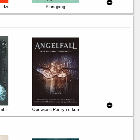
1 : dzieciństwo na Bliskim Wschodzie (1978-1984)
Pjongjang
ombi
Opowieść Penryn o końcu świata