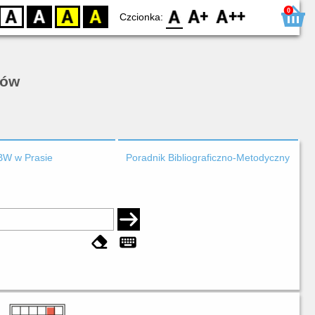
0
D
BW
YB
BY
F0
F1
F2
Czcionka:
rów
BW w Prasie
Poradnik Bibliograficzno-Metodyczny