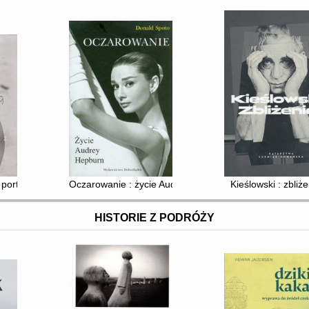
 portret damy
Oczarowanie : życie Audrey Hepburn
Kieślowski : zbliż
HISTORIE Z PODRÓŻY