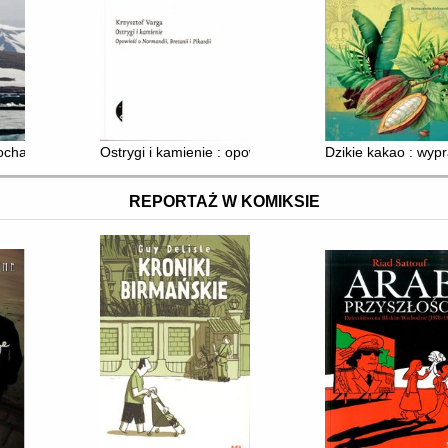
kochałem Arktykę
Ostrygi i kamienie : opowieść o Normandii, Bretanii i Pik
Dzikie kakao : wyp
REPORTAŻ W KOMIKSIE