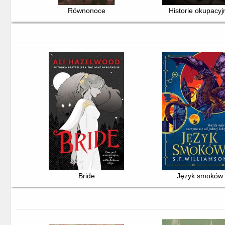
Równonoce
Historie okupacyj
Bride
Język smoków