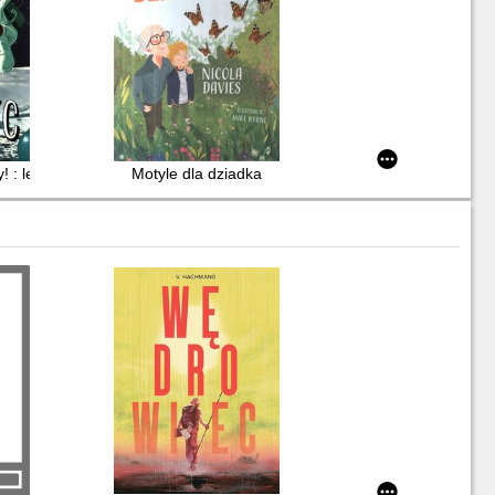
! : lecimy na księżyc
Motyle dla dziadka