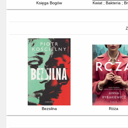
Księga Bogów
Kwiat ; Bakteria ; B
Z
Bezsilna
Róża