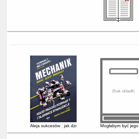
Brak okładki
Aleja sukcesów : jak dzięki sekretom garażu F1 wygrywa
Mogłabym być jego