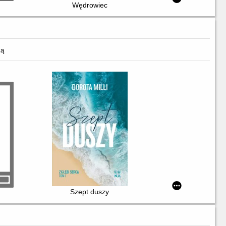
Wędrowiec
ką
Szept duszy