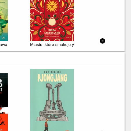
ardii
rawa do źródeł czekolady
Miasto, które smakuje yerba mate : reportaż z Montev