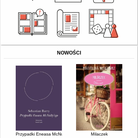
NOWOŚCI
Przypadki Eneasa McNulty'ego
Milaczek