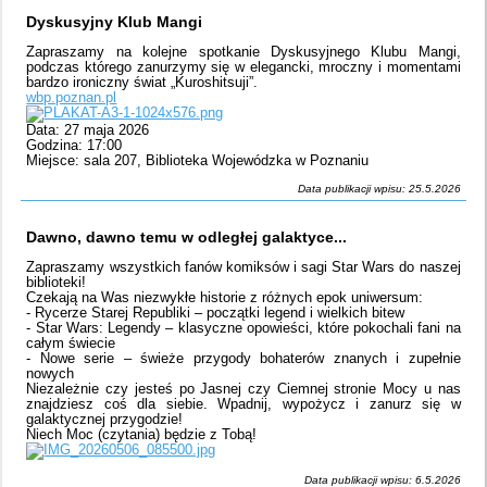
Dyskusyjny Klub Mangi
Zapraszamy na kolejne spotkanie Dyskusyjnego Klubu Mangi,
podczas którego zanurzymy się w elegancki, mroczny i momentami
bardzo ironiczny świat „Kuroshitsuji”.
wbp.poznan.pl
Data: 27 maja 2026
Godzina: 17:00
Miejsce: sala 207, Biblioteka Wojewódzka w Poznaniu
Data publikacji wpisu: 25.5.2026
Dawno, dawno temu w odległej galaktyce...
Zapraszamy wszystkich fanów komiksów i sagi Star Wars do naszej
biblioteki!
Czekają na Was niezwykłe historie z różnych epok uniwersum:
- Rycerze Starej Republiki – początki legend i wielkich bitew
- Star Wars: Legendy – klasyczne opowieści, które pokochali fani na
całym świecie
- Nowe serie – świeże przygody bohaterów znanych i zupełnie
nowych
Niezależnie czy jesteś po Jasnej czy Ciemnej stronie Mocy u nas
znajdziesz coś dla siebie. Wpadnij, wypożycz i zanurz się w
galaktycznej przygodzie!
Niech Moc (czytania) będzie z Tobą!
Data publikacji wpisu: 6.5.2026