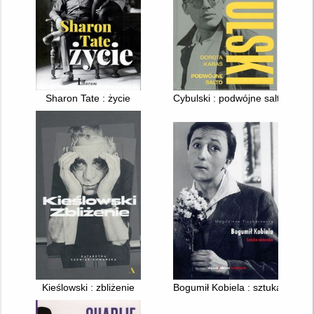
Sharon Tate : życie
Cybulski : podwójne salto
Kieślowski : zbliżenie
Bogumił Kobiela : sztuka aktors