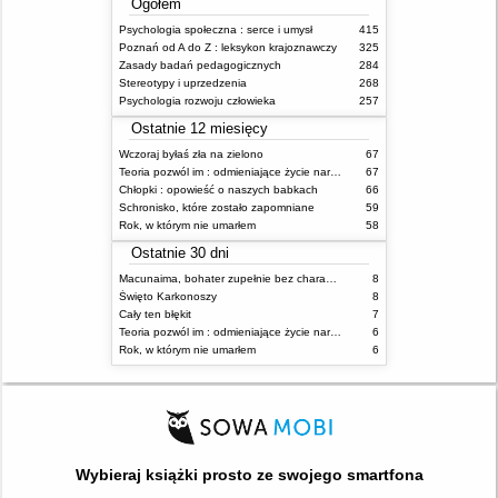
Ogółem
Psychologia społeczna : serce i umysł
415
Poznań od A do Z : leksykon krajoznawczy
325
Zasady badań pedagogicznych
284
Stereotypy i uprzedzenia
268
Psychologia rozwoju człowieka
257
Ostatnie 12 miesięcy
Wczoraj byłaś zła na zielono
67
Teoria pozwól im : odmieniające życie narzędzie, o którym mówią miliony ludzi
67
Chłopki : opowieść o naszych babkach
66
Schronisko, które zostało zapomniane
59
Rok, w którym nie umarłem
58
Ostatnie 30 dni
Macunaima, bohater zupełnie bez charakteru
8
Święto Karkonoszy
8
Cały ten błękit
7
Teoria pozwól im : odmieniające życie narzędzie, o którym mówią miliony ludzi
6
Rok, w którym nie umarłem
6
Wybieraj książki prosto ze swojego smartfona