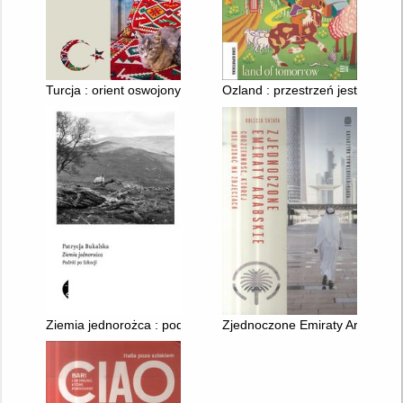
Turcja : orient oswojony
Ozland : przestrzeń jest wszyst
Ziemia jednorożca : podróż po Szkocji
Zjednoczone Emiraty Arabskie : 