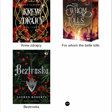
Krew zdrajcy
For whom the belle tolls : z pi
Beztroska