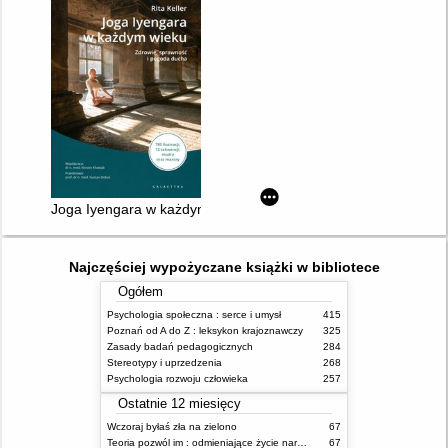
Joga Iyengara w każdym wieku : zdrowie, sprawność i pogoda
Najczęściej wypożyczane książki w bibliotece
Ogółem
Psychologia społeczna : serce i umysł
415
Poznań od A do Z : leksykon krajoznawczy
325
Zasady badań pedagogicznych
284
Stereotypy i uprzedzenia
268
Psychologia rozwoju człowieka
257
Ostatnie 12 miesięcy
Wczoraj byłaś zła na zielono
67
Teoria pozwól im : odmieniające życie narzędzie, o którym mówią miliony ludzi
67