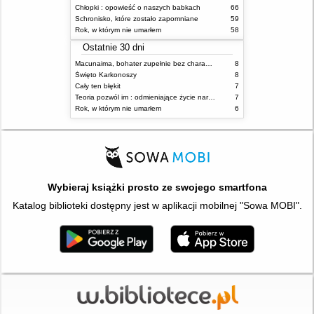
Chłopki : opowieść o naszych babkach
66
Schronisko, które zostało zapomniane
59
Rok, w którym nie umarłem
58
Ostatnie 30 dni
Macunaima, bohater zupełnie bez charakteru
8
Święto Karkonoszy
8
Cały ten błękit
7
Teoria pozwól im : odmieniające życie narzędzie, o którym mówią miliony ludzi
7
Rok, w którym nie umarłem
6
Wybieraj książki prosto ze swojego smartfona
Katalog biblioteki dostępny jest w aplikacji mobilnej "Sowa MOBI".