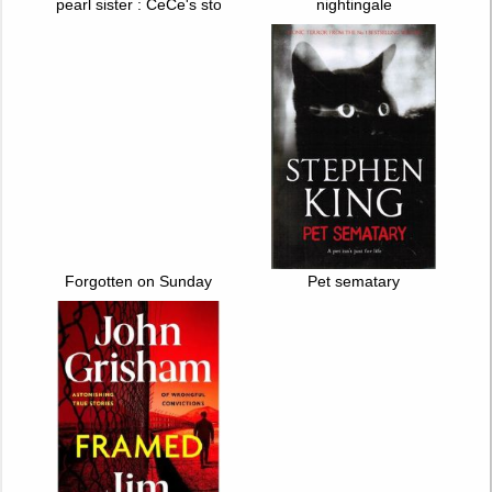
pearl sister : CeCe's story
nightingale
Forgotten on Sunday
Pet sematary