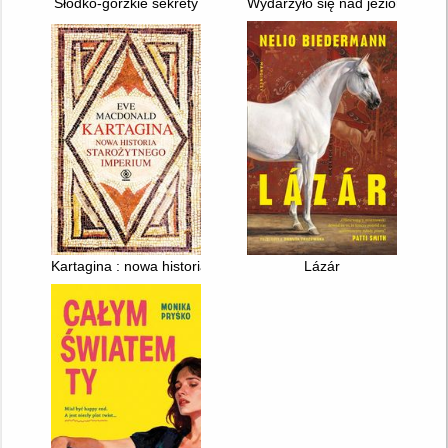
Słodko-gorzkie sekrety
Wydarzyło się nad jeziorem : w
Kartagina : nowa historia starożytnego imperium
Lázár