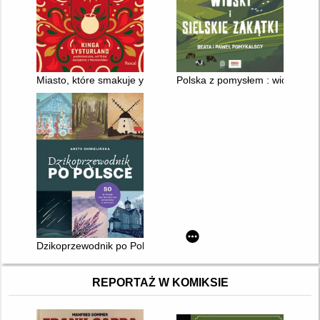
Miasto, które smakuje yerba mate : reportaż z Montevideo
Polska z pomysłem : wioski i sie
Dzikoprzewodnik po Polsce : 50 wypraw dla wielbicieli opowieś
REPORTAŻ W KOMIKSIE