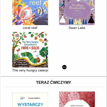
coral reef
Swan Lake
The very hungry caterpillar's hide & seek
TERAZ ĆWICZYMY