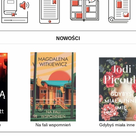
NOWOŚCI
odową tożsamość
ę
Na fali wspomnień
Gdybyś miała inne 