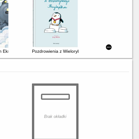
m Ekspresie
Pozdrowienia z Wielorybiego Przylądka
Brak okładki