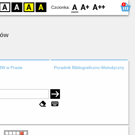
0
D
BW
YB
BY
F0
F1
F2
Czcionka:
rów
BW w Prasie
Poradnik Bibliograficzno-Metodyczny