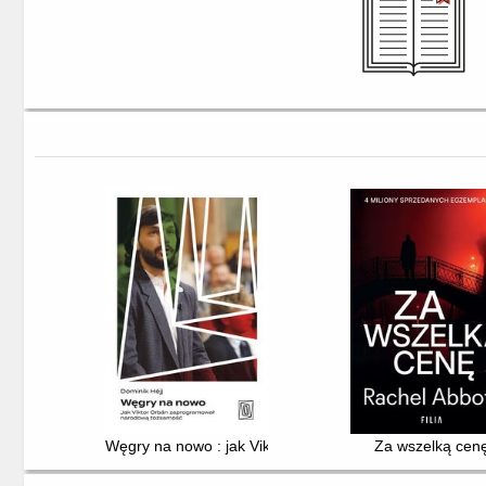
Węgry na nowo : jak Viktor Orbán zaprogramował nar
Za wszelką cen