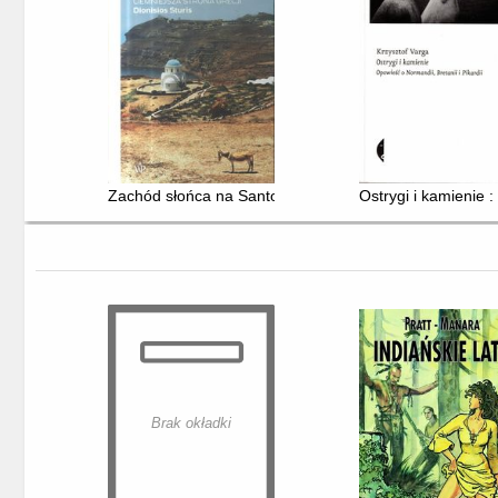
Zachód słońca na Santorini : ciemniejsza strona Grecji
Ostrygi i kamienie :
Brak okładki