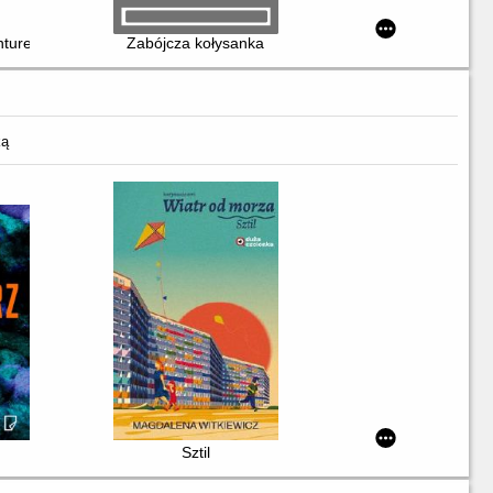
ture. Part IV, 01
Zabójcza kołysanka
ką
Sztil