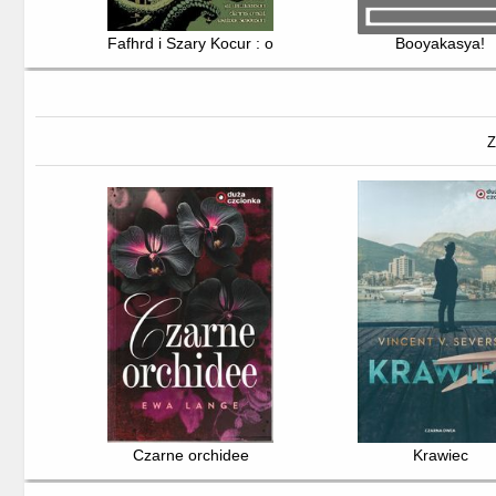
Fafhrd i Szary Kocur : omnibus
Booyakasya!
Z
Czarne orchidee
Krawiec