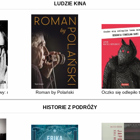
LUDZIE KINA
wy: rozmowy z lat 1971-2007
Roman by Polański
Oczko się odlepiło 
HISTORIE Z PODRÓŻY