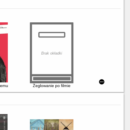
Brak okładki
temu misiu... : biografia Stanisława Barei
Żeglowanie po filmie