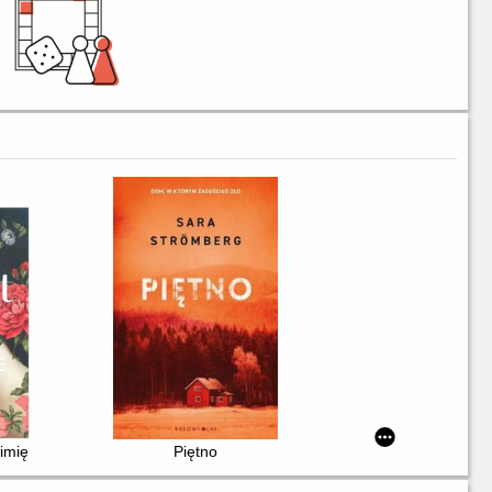
imię
Piętno