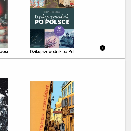
iwości
Dzikoprzewodnik po Polsce : 50 wypraw dla wielbicieli