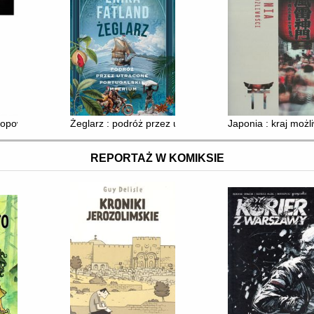
 opowieść o Normandii, Bretanii i Pikardii
Żeglarz : podróż przez utracone imperium portugalskie
Japonia : kraj możl
REPORTAŻ W KOMIKSIE