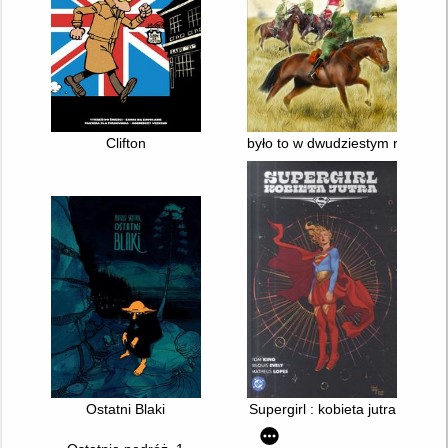
Clifton
było to w dwudziestym roku
Ostatni Blaki
Supergirl : kobieta jutra