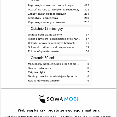
Psychologia społeczna : serce i umysł
415
Poznań od A do Z : leksykon krajoznawczy
325
Zasady badań pedagogicznych
284
Stereotypy i uprzedzenia
268
Psychologia rozwoju człowieka
257
Ostatnie 12 miesięcy
Wczoraj byłaś zła na zielono
67
Teoria pozwól im : odmieniające życie narzędzie, o którym mówią miliony ludzi
67
Chłopki : opowieść o naszych babkach
66
Schronisko, które zostało zapomniane
59
Rok, w którym nie umarłem
58
Ostatnie 30 dni
Macunaima, bohater zupełnie bez charakteru
8
Święto Karkonoszy
8
Cały ten błękit
7
Teoria pozwól im : odmieniające życie narzędzie, o którym mówią miliony ludzi
6
Rok, w którym nie umarłem
6
Wybieraj książki prosto ze swojego smartfona
Katalog biblioteki dostępny jest w aplikacji mobilnej "Sowa MOBI".