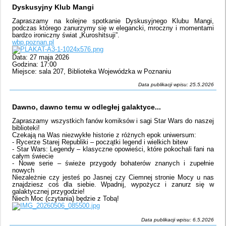
Dyskusyjny Klub Mangi
Zapraszamy na kolejne spotkanie Dyskusyjnego Klubu Mangi,
podczas którego zanurzymy się w elegancki, mroczny i momentami
bardzo ironiczny świat „Kuroshitsuji”.
wbp.poznan.pl
Data: 27 maja 2026
Godzina: 17:00
Miejsce: sala 207, Biblioteka Wojewódzka w Poznaniu
Data publikacji wpisu: 25.5.2026
Dawno, dawno temu w odległej galaktyce...
Zapraszamy wszystkich fanów komiksów i sagi Star Wars do naszej
biblioteki!
Czekają na Was niezwykłe historie z różnych epok uniwersum:
- Rycerze Starej Republiki – początki legend i wielkich bitew
- Star Wars: Legendy – klasyczne opowieści, które pokochali fani na
całym świecie
- Nowe serie – świeże przygody bohaterów znanych i zupełnie
nowych
Niezależnie czy jesteś po Jasnej czy Ciemnej stronie Mocy u nas
znajdziesz coś dla siebie. Wpadnij, wypożycz i zanurz się w
galaktycznej przygodzie!
Niech Moc (czytania) będzie z Tobą!
Data publikacji wpisu: 6.5.2026