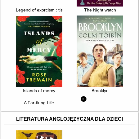
Legend of exorcism : tianbao fuyao lu. T. 1
The Night watch
Islands of mercy
Brooklyn
A Far-flung Life
LITERATURA ANGLOJĘZYCZNA DLA DZIECI