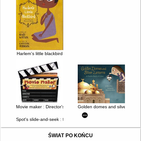
Harlem's little blackbird
Movie maker : Director's Handbook
Golden domes and silver lanter
Spot's slide-and-seek : funfair
ŚWIAT PO KOŃCU