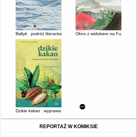
Bałtyk : podróż literacka
Okno z widokiem na Fuji : Japo
Dzikie kakao : wyprawa do źródeł czekolady
REPORTAŻ W KOMIKSIE