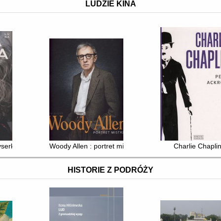
LUDZIE KINA
yserka o sobie
Woody Allen : portret mistrza
Charlie Chapli
HISTORIE Z PODRÓŻY