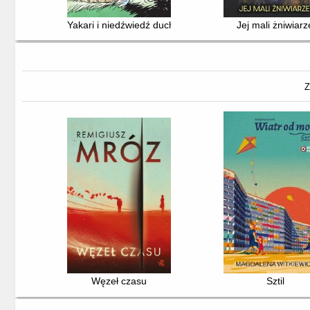
Yakari i niedźwiedź duch
Jej mali żniwiarz
Z
Węzeł czasu
Sztil