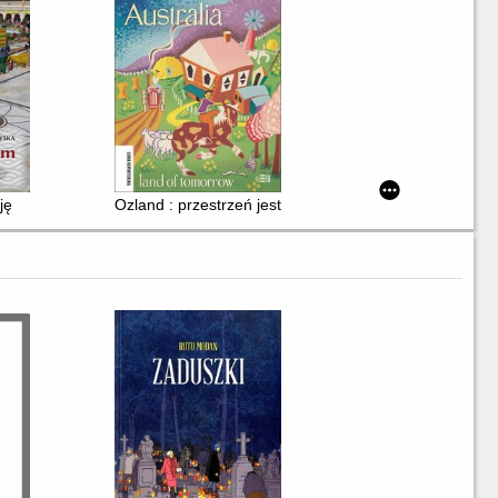
ję
Ozland : przestrzeń jest wszystkim