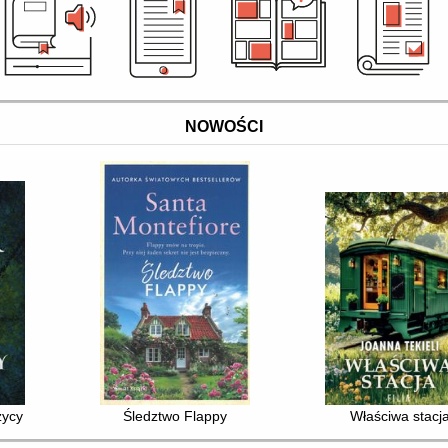
NOWOŚCI
zycy
Śledztwo Flappy
Właściwa stacj