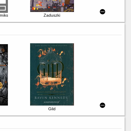
miks rodzinny
Zaduszki
Gild