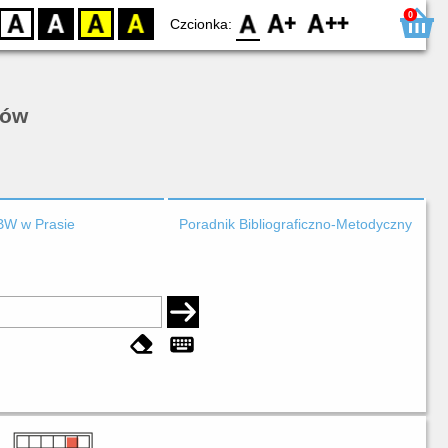
0
D
BW
YB
BY
F0
F1
F2
Czcionka:
rów
BW w Prasie
Poradnik Bibliograficzno-Metodyczny