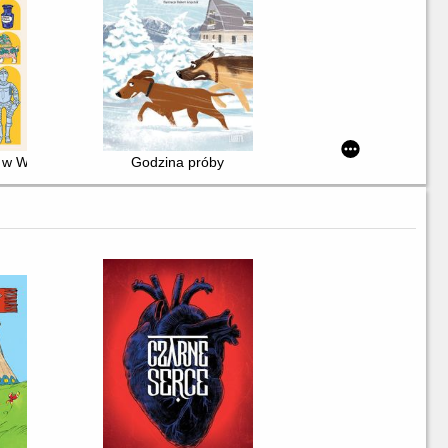
 Warszawie : przewodnik i zabawy dla poszukiwaczy przygód
Godzina próby