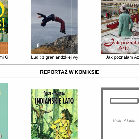
mi Goethego w Italii
Lud : z grenlandzkiej wyspy
Jak poznałam Az
REPORTAŻ W KOMIKSIE
Brak okładki