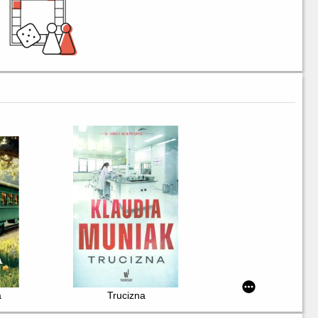
a
Trucizna