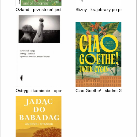
Ozland : przestrzeń jest wszystkim
Blizny : krajobrazy po przemyśl
Ostrygi i kamienie : opowieść o Normandii, Bretanii i Pikardii
Ciao Goethe! : śladmi Goethego 