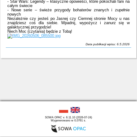
- Star Wars: Legendy – klasyczne opowieści, które pokochali fani na
całym świecie
- Nowe serie – świeże przygody bohaterów znanych i zupełnie
nowych
Niezależnie czy jesteś po Jasnej czy Ciemnej stronie Mocy u nas
znajdziesz coś dla siebie. Wpadnij, wypożycz i zanurz się w
galaktycznej przygodzie!
Niech Moc (czytania) będzie z Tobą!
Data publikacji wpisu: 6.5.2026
SOWA OPAC v. 6.11.10 (2026-07-24)
Wygenerowano w 0,0761 s.