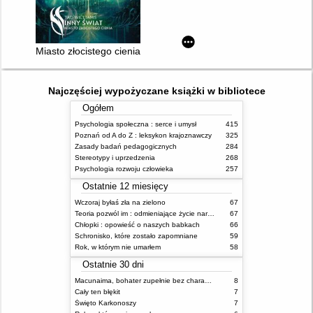
Miasto złocistego cienia
Najczęściej wypożyczane książki w bibliotece
Ogółem
Psychologia społeczna : serce i umysł
415
Poznań od A do Z : leksykon krajoznawczy
325
Zasady badań pedagogicznych
284
Stereotypy i uprzedzenia
268
Psychologia rozwoju człowieka
257
Ostatnie 12 miesięcy
Wczoraj byłaś zła na zielono
67
Teoria pozwól im : odmieniające życie narzędzie, o którym mówią miliony ludzi
67
Chłopki : opowieść o naszych babkach
66
Schronisko, które zostało zapomniane
59
Rok, w którym nie umarłem
58
Ostatnie 30 dni
Macunaima, bohater zupełnie bez charakteru
8
Cały ten błękit
7
Święto Karkonoszy
7