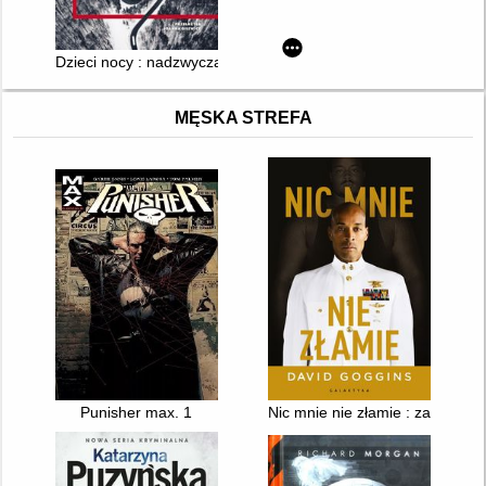
Dzieci nocy : nadzwyczajna historia współczesnej Rumunii
MĘSKA STREFA
Punisher max. 1
Nic mnie nie złamie : zapanuj 