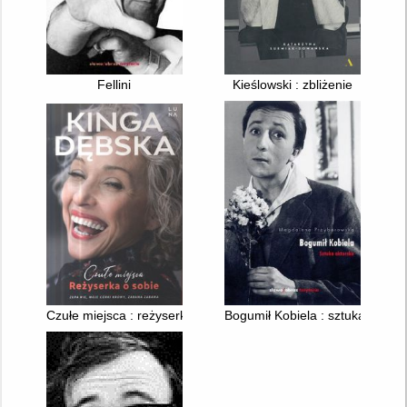
Fellini
Kieślowski : zbliżenie
Czułe miejsca : reżyserka o sobie
Bogumił Kobiela : sztuka aktors