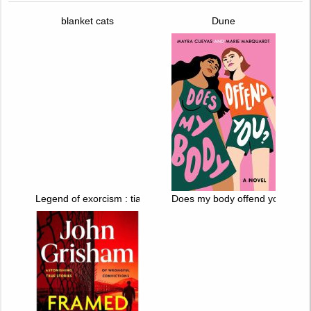
blanket cats
Dune
Legend of exorcism : tianbao fuyao lu. T. 1
Does my body offend you?