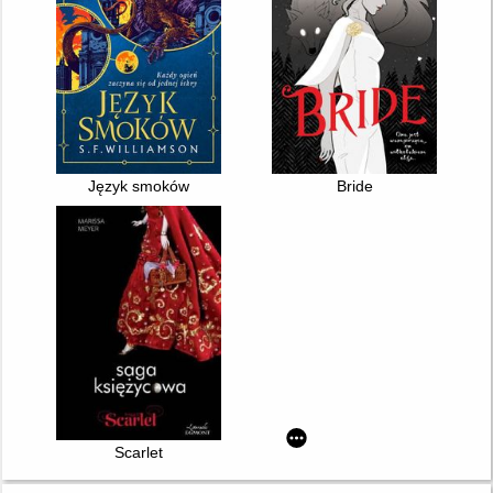
Język smoków
Bride
Scarlet