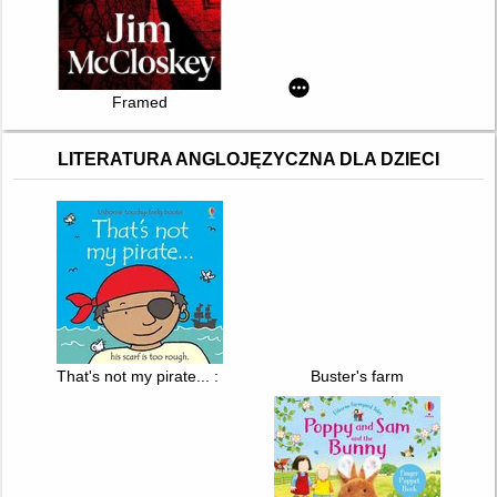
Framed
LITERATURA ANGLOJĘZYCZNA DLA DZIECI
That's not my pirate... : [his scarf is too rough.]
Buster's farm