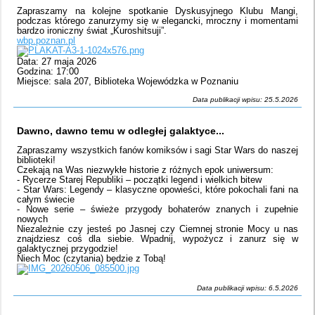
Zapraszamy na kolejne spotkanie Dyskusyjnego Klubu Mangi,
podczas którego zanurzymy się w elegancki, mroczny i momentami
bardzo ironiczny świat „Kuroshitsuji”.
wbp.poznan.pl
Data: 27 maja 2026
Godzina: 17:00
Miejsce: sala 207, Biblioteka Wojewódzka w Poznaniu
Data publikacji wpisu: 25.5.2026
Dawno, dawno temu w odległej galaktyce...
Zapraszamy wszystkich fanów komiksów i sagi Star Wars do naszej
biblioteki!
Czekają na Was niezwykłe historie z różnych epok uniwersum:
- Rycerze Starej Republiki – początki legend i wielkich bitew
- Star Wars: Legendy – klasyczne opowieści, które pokochali fani na
całym świecie
- Nowe serie – świeże przygody bohaterów znanych i zupełnie
nowych
Niezależnie czy jesteś po Jasnej czy Ciemnej stronie Mocy u nas
znajdziesz coś dla siebie. Wpadnij, wypożycz i zanurz się w
galaktycznej przygodzie!
Niech Moc (czytania) będzie z Tobą!
Data publikacji wpisu: 6.5.2026