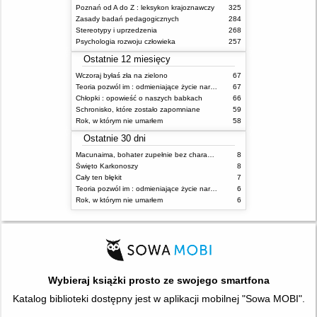
Poznań od A do Z : leksykon krajoznawczy
325
Zasady badań pedagogicznych
284
Stereotypy i uprzedzenia
268
Psychologia rozwoju człowieka
257
Ostatnie 12 miesięcy
Wczoraj byłaś zła na zielono
67
Teoria pozwól im : odmieniające życie narzędzie, o którym mówią miliony ludzi
67
Chłopki : opowieść o naszych babkach
66
Schronisko, które zostało zapomniane
59
Rok, w którym nie umarłem
58
Ostatnie 30 dni
Macunaima, bohater zupełnie bez charakteru
8
Święto Karkonoszy
8
Cały ten błękit
7
Teoria pozwól im : odmieniające życie narzędzie, o którym mówią miliony ludzi
6
Rok, w którym nie umarłem
6
Wybieraj książki prosto ze swojego smartfona
Katalog biblioteki dostępny jest w aplikacji mobilnej "Sowa MOBI".