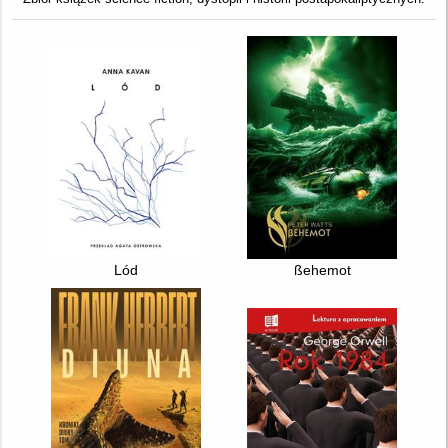
Lód
ßehemot