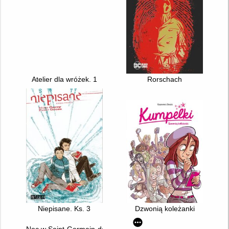
Atelier dla wróżek. 1
Rorschach
Niepisane. Ks. 3
Dzwonią koleżanki
Noc w Saint-Germain-des-Prés