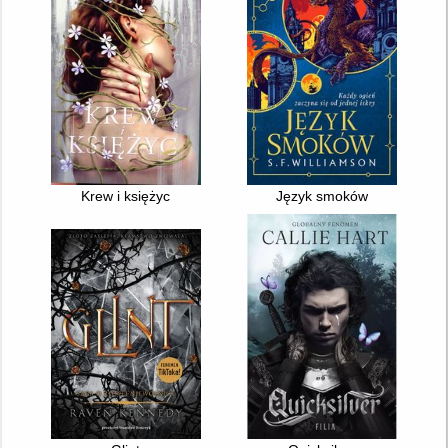
Krew i księżyc
Język smoków