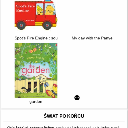
Spot's Fire Engine : sound book with flashing light!
My day with the Panye
garden
ŚWIAT PO KOŃCU
Zbiór książek science fiction, dystopii i historii postapokaliptycznych.