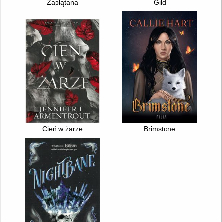
Zaplątana
Gild
Cień w żarze
Brimstone