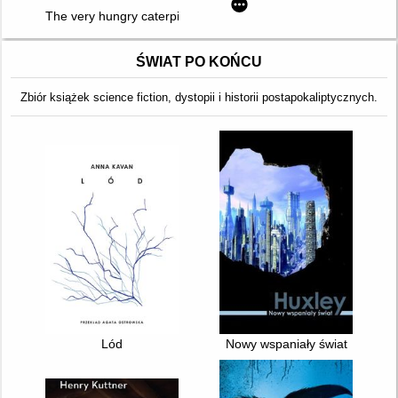
The very hungry caterpillar eats breakfast : a counting book
ŚWIAT PO KOŃCU
Zbiór książek science fiction, dystopii i historii postapokaliptycznych.
Lód
Nowy wspaniały świat