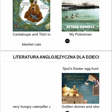
Cantaloupe and Titch or Great Adventures in Wielkopolska
My Policeman
blanket cats
LITERATURA ANGLOJĘZYCZNA DLA DZIECI
Spot's Easter egg hunt
very hungry caterpillar at the bakeshop
Golden domes and silver lanter