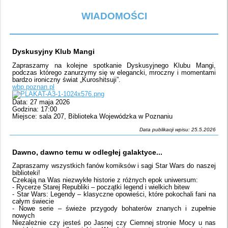
WIADOMOŚCI
Dyskusyjny Klub Mangi
Zapraszamy na kolejne spotkanie Dyskusyjnego Klubu Mangi,
podczas którego zanurzymy się w elegancki, mroczny i momentami
bardzo ironiczny świat „Kuroshitsuji”.
wbp.poznan.pl
Data: 27 maja 2026
Godzina: 17:00
Miejsce: sala 207, Biblioteka Wojewódzka w Poznaniu
Data publikacji wpisu: 25.5.2026
Dawno, dawno temu w odległej galaktyce...
Zapraszamy wszystkich fanów komiksów i sagi Star Wars do naszej
biblioteki!
Czekają na Was niezwykłe historie z różnych epok uniwersum:
- Rycerze Starej Republiki – początki legend i wielkich bitew
- Star Wars: Legendy – klasyczne opowieści, które pokochali fani na
całym świecie
- Nowe serie – świeże przygody bohaterów znanych i zupełnie
nowych
Niezależnie czy jesteś po Jasnej czy Ciemnej stronie Mocy u nas