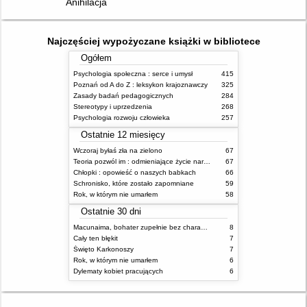
Anihilacja
Najczęściej wypożyczane książki w bibliotece
Ogółem
Psychologia społeczna : serce i umysł
415
Poznań od A do Z : leksykon krajoznawczy
325
Zasady badań pedagogicznych
284
Stereotypy i uprzedzenia
268
Psychologia rozwoju człowieka
257
Ostatnie 12 miesięcy
Wczoraj byłaś zła na zielono
67
Teoria pozwól im : odmieniające życie narzędzie, o którym mówią miliony ludzi
67
Chłopki : opowieść o naszych babkach
66
Schronisko, które zostało zapomniane
59
Rok, w którym nie umarłem
58
Ostatnie 30 dni
Macunaima, bohater zupełnie bez charakteru
8
Cały ten błękit
7
Święto Karkonoszy
7
Rok, w którym nie umarłem
6
Dylematy kobiet pracujących
6