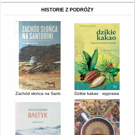
HISTORIE Z PODRÓŻY
Zachód słońca na Santorini : ciemniejsza strona Grecji
Dzikie kakao : wyprawa do źród