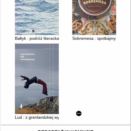
Bałtyk : podróż literacka
Sobremesa : spotkajmy się w Hi
Lud : z grenlandzkiej wyspy