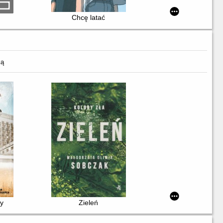
Chcę latać
ką
sy
Zieleń