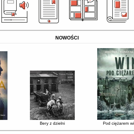
NOWOŚCI
Bery z dzielni
Pod ciężarem w