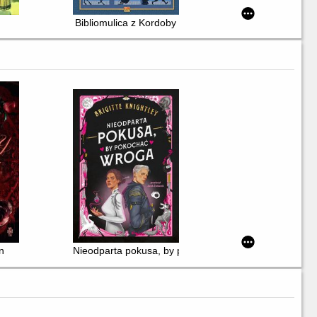
Bibliomulica z Kordoby
n
Nieodparta pokusa, by pokochać wroga