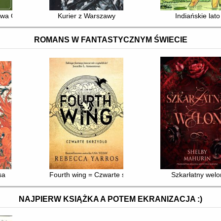
stwa Goražde
Kurier z Warszawy
Indiańskie lato
ROMANS W FANTASTYCZNYM ŚWIECIE
sa
Fourth wing = Czwarte skrzydło
Szkarłatny welo
NAJPIERW KSIĄŻKA A POTEM EKRANIZACJA :)