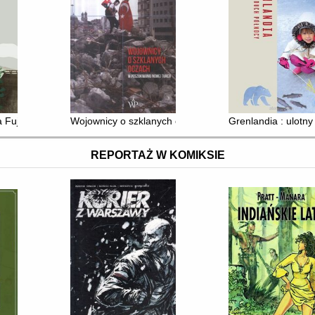
Fuji : Japonia - kraina szeptów i niedomówień
Wojownicy o szklanych oczach : w poszukiwaniu nowej 
Grenlandia : ulotn
REPORTAŻ W KOMIKSIE