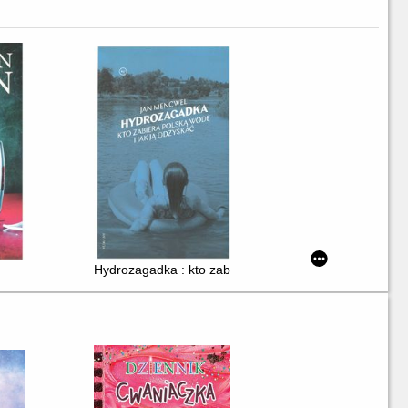
Hydrozagadka : kto zabiera polską wodę i jak ją odzy