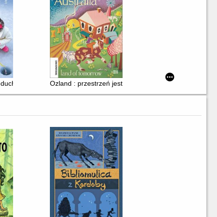
Turcji
y duch północy
Ozland : przestrzeń jest wszystkim