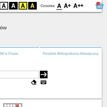
0
D
BW
YB
BY
F0
F1
F2
Czcionka:
rów
BW w Prasie
Poradnik Bibliograficzno-Metodyczny