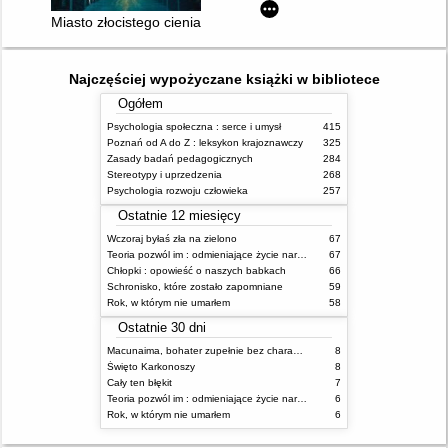
Miasto złocistego cienia
Najczęściej wypożyczane książki w bibliotece
Ogółem
Psychologia społeczna : serce i umysł
415
Poznań od A do Z : leksykon krajoznawczy
325
Zasady badań pedagogicznych
284
Stereotypy i uprzedzenia
268
Psychologia rozwoju człowieka
257
Ostatnie 12 miesięcy
Wczoraj byłaś zła na zielono
67
Teoria pozwól im : odmieniające życie narzędzie, o którym mówią miliony ludzi
67
Chłopki : opowieść o naszych babkach
66
Schronisko, które zostało zapomniane
59
Rok, w którym nie umarłem
58
Ostatnie 30 dni
Macunaima, bohater zupełnie bez charakteru
8
Święto Karkonoszy
8
Cały ten błękit
7
Teoria pozwól im : odmieniające życie narzędzie, o którym mówią miliony ludzi
6
Rok, w którym nie umarłem
6