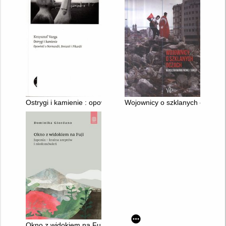
Ostrygi i kamienie : opowieść o Normandii, Bretanii i Pikardii
Wojownicy o szklanych oczach :
Okno z widokiem na Fuji : Japonia - kraina szeptów i niedomó