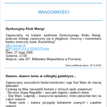
WIADOMOŚCI
Dyskusyjny Klub Mangi
Zapraszamy na kolejne spotkanie Dyskusyjnego Klubu Mangi,
podczas którego zanurzymy się w elegancki, mroczny i momentami
bardzo ironiczny świat „Kuroshitsuji”.
wbp.poznan.pl
Data: 27 maja 2026
Godzina: 17:00
Miejsce: sala 207, Biblioteka Wojewódzka w Poznaniu
Data publikacji wpisu: 25.5.2026
Dawno, dawno temu w odległej galaktyce...
Zapraszamy wszystkich fanów komiksów i sagi Star Wars do naszej
biblioteki!
Czekają na Was niezwykłe historie z różnych epok uniwersum:
- Rycerze Starej Republiki – początki legend i wielkich bitew
- Star Wars: Legendy – klasyczne opowieści, które pokochali fani na
całym świecie
- Nowe serie – świeże przygody bohaterów znanych i zupełnie
nowych