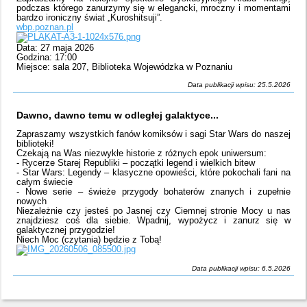
podczas którego zanurzymy się w elegancki, mroczny i momentami
bardzo ironiczny świat „Kuroshitsuji”.
wbp.poznan.pl
Data: 27 maja 2026
Godzina: 17:00
Miejsce: sala 207, Biblioteka Wojewódzka w Poznaniu
Data publikacji wpisu: 25.5.2026
Dawno, dawno temu w odległej galaktyce...
Zapraszamy wszystkich fanów komiksów i sagi Star Wars do naszej
biblioteki!
Czekają na Was niezwykłe historie z różnych epok uniwersum:
- Rycerze Starej Republiki – początki legend i wielkich bitew
- Star Wars: Legendy – klasyczne opowieści, które pokochali fani na
całym świecie
- Nowe serie – świeże przygody bohaterów znanych i zupełnie
nowych
Niezależnie czy jesteś po Jasnej czy Ciemnej stronie Mocy u nas
znajdziesz coś dla siebie. Wpadnij, wypożycz i zanurz się w
galaktycznej przygodzie!
Niech Moc (czytania) będzie z Tobą!
Data publikacji wpisu: 6.5.2026