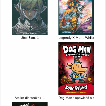
Übel Blatt. 1
Legendy X-Men : Whilce Portac
Atelier dla wróżek. 1
Dog Man : opowieść o dwóch k