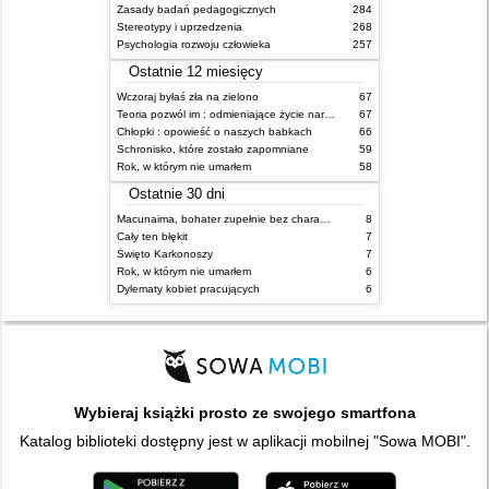
Zasady badań pedagogicznych
284
Stereotypy i uprzedzenia
268
Psychologia rozwoju człowieka
257
Ostatnie 12 miesięcy
Wczoraj byłaś zła na zielono
67
Teoria pozwól im : odmieniające życie narzędzie, o którym mówią miliony ludzi
67
Chłopki : opowieść o naszych babkach
66
Schronisko, które zostało zapomniane
59
Rok, w którym nie umarłem
58
Ostatnie 30 dni
Macunaima, bohater zupełnie bez charakteru
8
Cały ten błękit
7
Święto Karkonoszy
7
Rok, w którym nie umarłem
6
Dylematy kobiet pracujących
6
Wybieraj książki prosto ze swojego smartfona
Katalog biblioteki dostępny jest w aplikacji mobilnej "Sowa MOBI".