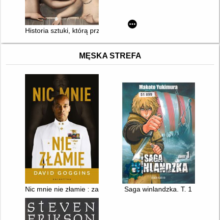
Historia sztuki, którą przed tobą ukrywano
MĘSKA STREFA
Nic mnie nie złamie : zapanuj nad swoim umysłem i pokonaj pr
Saga winlandzka. T. 1