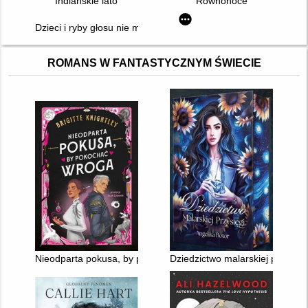
Indiańskie lato
Równonoce
Dzieci i ryby głosu nie mają
ROMANS W FANTASTYCZNYM ŚWIECIE
Nieodparta pokusa, by pokochać wroga
Dziedzictwo malarskiej przysięg