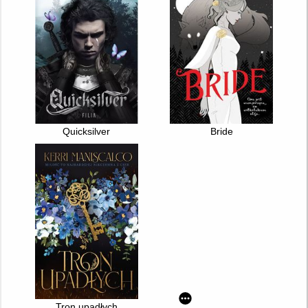
Quicksilver
Bride
Tron upadłych