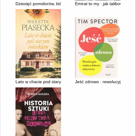
Dziesięć pomidorów, które zmieniły świat
Emirat to my : jak talibowie odbi
Lato w chacie pod starym świerkiem
Jeść zdrowo : rewolucyjna nau