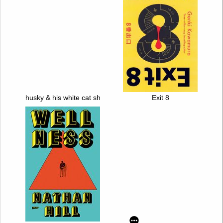
husky & his white cat shizun. vol. 3
Exit 8