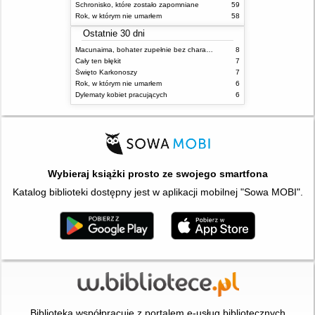
Schronisko, które zostało zapomniane
59
Rok, w którym nie umarłem
58
Ostatnie 30 dni
Macunaima, bohater zupełnie bez charakteru
8
Cały ten błękit
7
Święto Karkonoszy
7
Rok, w którym nie umarłem
6
Dylematy kobiet pracujących
6
Wybieraj książki prosto ze swojego smartfona
Katalog biblioteki dostępny jest w aplikacji mobilnej "Sowa MOBI".
Biblioteka współpracuje z portalem e-usług bibliotecznych