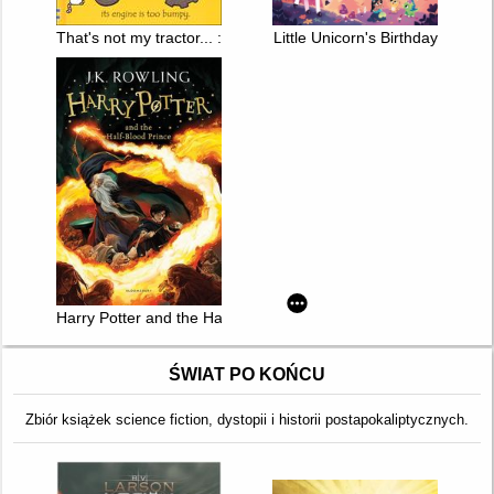
That's not my tractor... : [its engine is too bumpy.]
Little Unicorn's Birthday
Harry Potter and the Half-Blood Prince
ŚWIAT PO KOŃCU
Zbiór książek science fiction, dystopii i historii postapokaliptycznych.