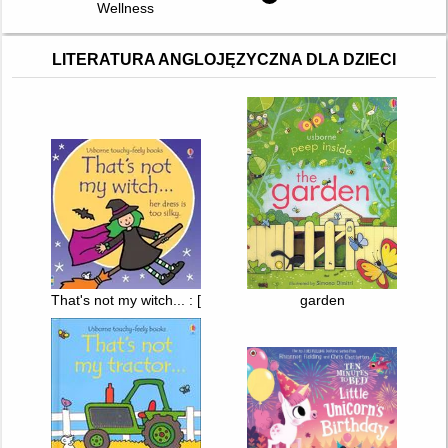
Wellness
LITERATURA ANGLOJĘZYCZNA DLA DZIECI
That's not my witch... : [her dress is too silky.]
garden