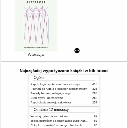
Alteracja
Najczęściej wypożyczane książki w bibliotece
Ogółem
Psychologia społeczna : serce i umysł
415
Poznań od A do Z : leksykon krajoznawczy
325
Zasady badań pedagogicznych
284
Stereotypy i uprzedzenia
268
Psychologia rozwoju człowieka
257
Ostatnie 12 miesięcy
Wczoraj byłaś zła na zielono
67
Teoria pozwól im : odmieniające życie narzędzie, o którym mówią miliony ludzi
67
Chłopki : opowieść o naszych babkach
66