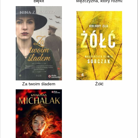
Błękit
Mężczyzna, który rozmawiał z 
Za twoim śladem
Żółć