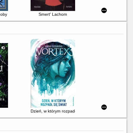
doby
Smert' Lachom
Dzień, w którym rozpadł się świat