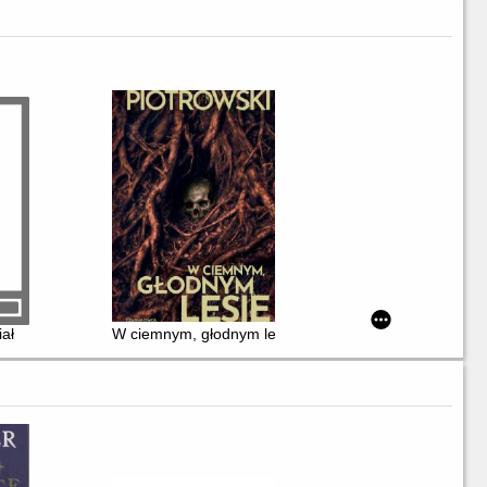
iał
W ciemnym, głodnym lesie