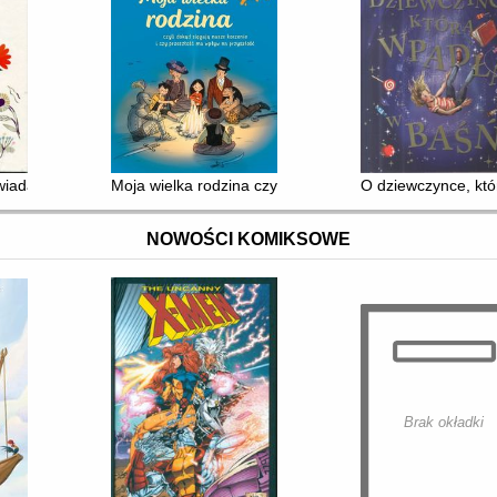
wiadania
Moja wielka rodzina czyli Dokąd sięgają nasze korzeni
O dziewczynce, kt
NOWOŚCI KOMIKSOWE
Brak okładki