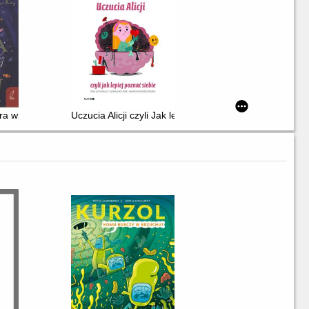
e i czy przeszłość ma wpływ na przyszłość
óra wpadła w baśń
Uczucia Alicji czyli Jak lepiej poznać siebie