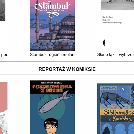
deo
 podróż po Szkocji
Stambuł : ogień i melancholia
Słone łąki : wybrz
REPORTAŻ W KOMIKSIE