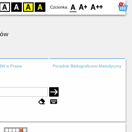
0
D
BW
YB
BY
F0
F1
F2
Czcionka:
rów
BW w Prasie
Poradnik Bibliograficzno-Metodyczny