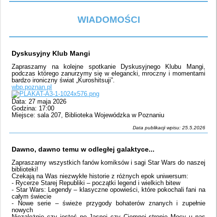
WIADOMOŚCI
Dyskusyjny Klub Mangi
Zapraszamy na kolejne spotkanie Dyskusyjnego Klubu Mangi,
podczas którego zanurzymy się w elegancki, mroczny i momentami
bardzo ironiczny świat „Kuroshitsuji”.
wbp.poznan.pl
Data: 27 maja 2026
Godzina: 17:00
Miejsce: sala 207, Biblioteka Wojewódzka w Poznaniu
Data publikacji wpisu: 25.5.2026
Dawno, dawno temu w odległej galaktyce...
Zapraszamy wszystkich fanów komiksów i sagi Star Wars do naszej
biblioteki!
Czekają na Was niezwykłe historie z różnych epok uniwersum:
- Rycerze Starej Republiki – początki legend i wielkich bitew
- Star Wars: Legendy – klasyczne opowieści, które pokochali fani na
całym świecie
- Nowe serie – świeże przygody bohaterów znanych i zupełnie
nowych
Niezależnie czy jesteś po Jasnej czy Ciemnej stronie Mocy u nas