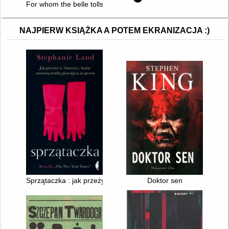
For whom the belle tolls : z piękna rodem
NAJPIERW KSIĄŻKA A POTEM EKRANIZACJA :)
Sprzątaczka : jak przeżyć w Ameryce, będąc samotną matką p
Doktor sen