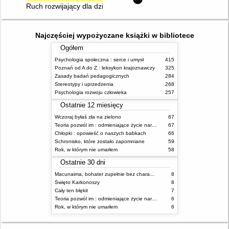
Ruch rozwijający dla dzieci
Najczęściej wypożyczane książki w bibliotece
Ogółem
Psychologia społeczna : serce i umysł
415
Poznań od A do Z : leksykon krajoznawczy
325
Zasady badań pedagogicznych
284
Stereotypy i uprzedzenia
268
Psychologia rozwoju człowieka
257
Ostatnie 12 miesięcy
Wczoraj byłaś zła na zielono
67
Teoria pozwól im : odmieniające życie narzędzie, o którym mówią miliony ludzi
67
Chłopki : opowieść o naszych babkach
66
Schronisko, które zostało zapomniane
59
Rok, w którym nie umarłem
58
Ostatnie 30 dni
Macunaima, bohater zupełnie bez charakteru
8
Święto Karkonoszy
8
Cały ten błękit
7
Teoria pozwól im : odmieniające życie narzędzie, o którym mówią miliony ludzi
6
Rok, w którym nie umarłem
6