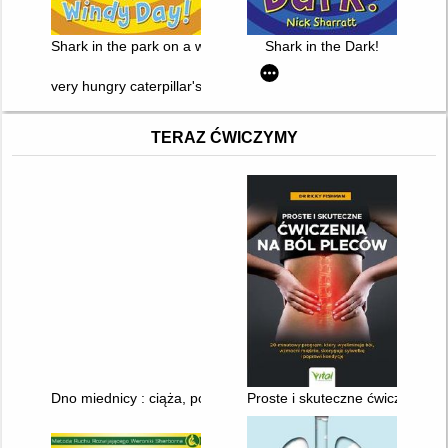
Shark in the park on a windy day!
Shark in the Dark!
very hungry caterpillar's easter egg hunt
TERAZ ĆWICZYMY
Dno miednicy : ciąża, poród, połóg : anatomia i ćwiczenia
Proste i skuteczne ćwiczenia na