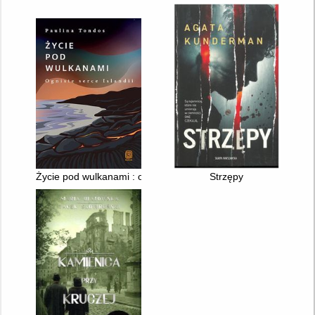
Życie pod wulkanami : ogniste serce Islandii
Strzępy