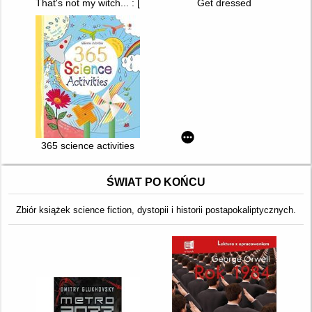
That's not my witch... : [her dress is too silky.]
Get dressed
365 science activities
ŚWIAT PO KOŃCU
Zbiór książek science fiction, dystopii i historii postapokaliptycznych.