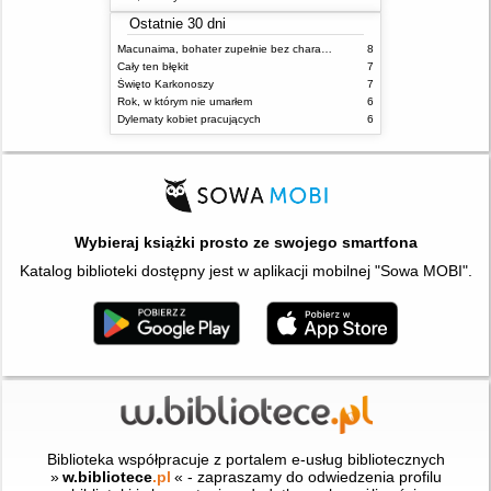
Ostatnie 30 dni
Macunaima, bohater zupełnie bez charakteru
8
Cały ten błękit
7
Święto Karkonoszy
7
Rok, w którym nie umarłem
6
Dylematy kobiet pracujących
6
Wybieraj książki prosto ze swojego smartfona
Katalog biblioteki dostępny jest w aplikacji mobilnej "Sowa MOBI".
Biblioteka współpracuje z portalem e-usług bibliotecznych
»
w.bibliotece
.pl
« - zapraszamy do odwiedzenia profilu