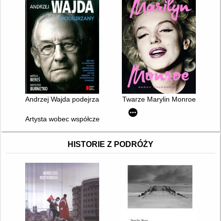
Andrzej Wajda podejrzany
Twarze Marylin Monroe
Artysta wobec współczesności : o Zanussim inni
HISTORIE Z PODRÓŻY