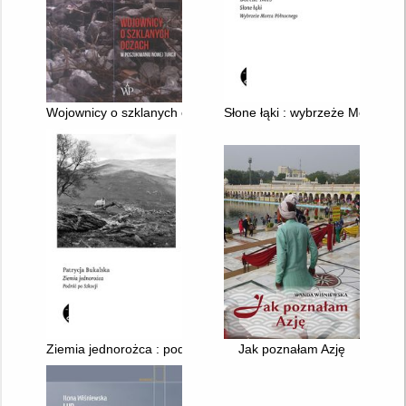
Wojownicy o szklanych oczach : w poszukiwaniu nowej Turcji
Słone łąki : wybrzeże Morza P
Ziemia jednorożca : podróż po Szkocji
Jak poznałam Azję