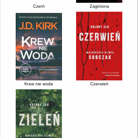
Czerń
Zaginiona
Krew nie woda
Czerwień