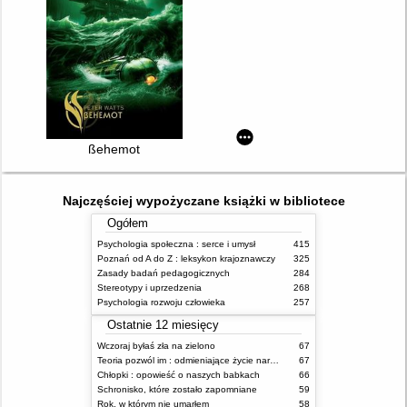
ßehemot
Najczęściej wypożyczane książki w bibliotece
Ogółem
Psychologia społeczna : serce i umysł
415
Poznań od A do Z : leksykon krajoznawczy
325
Zasady badań pedagogicznych
284
Stereotypy i uprzedzenia
268
Psychologia rozwoju człowieka
257
Ostatnie 12 miesięcy
Wczoraj byłaś zła na zielono
67
Teoria pozwól im : odmieniające życie narzędzie, o którym mówią miliony ludzi
67
Chłopki : opowieść o naszych babkach
66
Schronisko, które zostało zapomniane
59
Rok, w którym nie umarłem
58