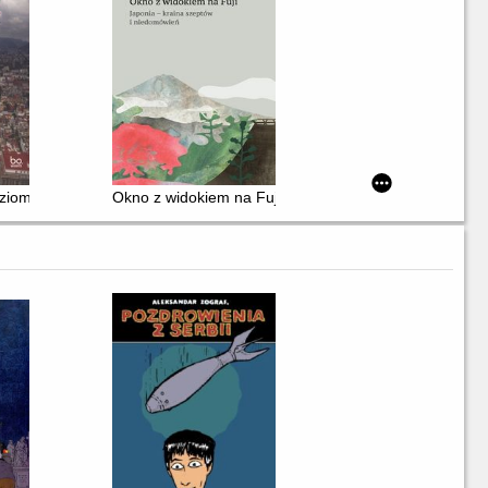
ziomy zawrót głowy
Okno z widokiem na Fuji : Japonia - kraina szeptów i