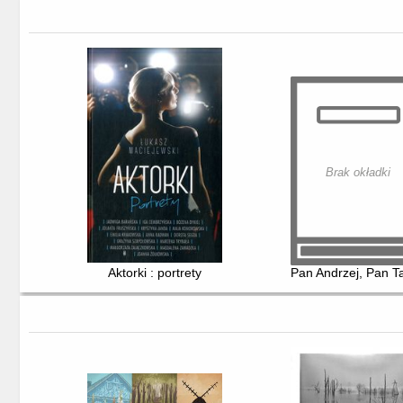
Brak okładki
Aktorki : portrety
Pan Andrzej, Pan T