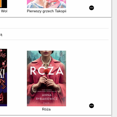
 Wolverine
Pierwszy grzech Takopiiego
ką
Róża