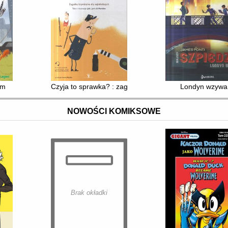
em
Czyja to sprawka? : zagadka kryminalna dla najmłodsz
Londyn wzywa
NOWOŚCI KOMIKSOWE
Brak okładki