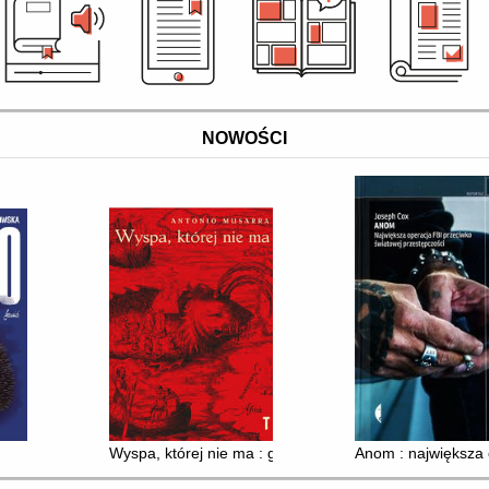
NOWOŚCI
Wyspa, której nie ma : geografie wyobrażone pomięd
Anom : największa 