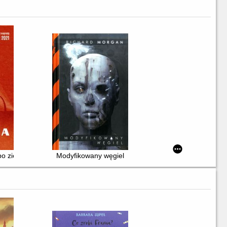
 po ziemiach odzyskanych
Modyfikowany węgiel