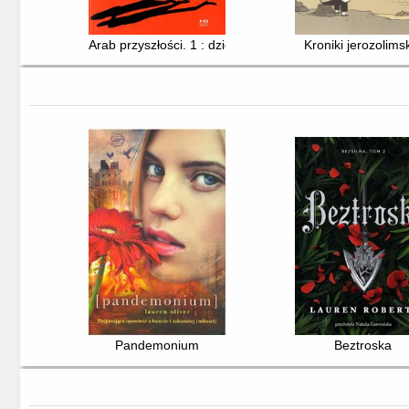
Arab przyszłości. 1 : dzieciństwo na Bliskim Wschodzie
Kroniki jerozolims
Pandemonium
Beztroska