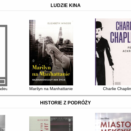
LUDZIE KINA
adeusz : kłamca, mitoman, czy konformista - rzecz o towarzyszu : opo
Marilyn na Manhattanie : najradośniejszy rok życia
Charlie Chapli
HISTORIE Z PODRÓŻY