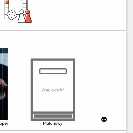
Brak okładki
zy Morzem Śródziemnym i Atlantykiem
operacja FBI przeciwko światowej przestępczości
Plutonowy