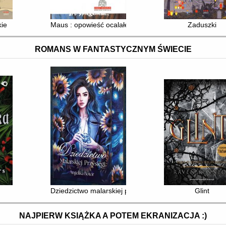
 (1978-1984)
kie
Maus : opowieść ocalałego. 1, 2,
Zaduszki
ROMANS W FANTASTYCZNYM ŚWIECIE
Dziedzictwo malarskiej przysięgi
Glint
NAJPIERW KSIĄŻKA A POTEM EKRANIZACJA :)