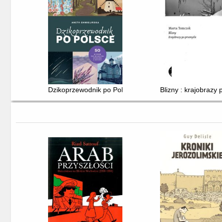
Dzikoprzewodnik po Polsce : 50 wypraw dla wielbicieli 
Blizny : krajobrazy