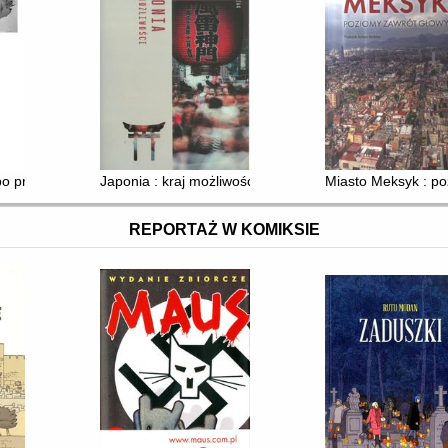
opowieści o naturze
 po przemyśle
Japonia : kraj możliwości
Miasto Meksyk : po
REPORTAŻ W KOMIKSIE