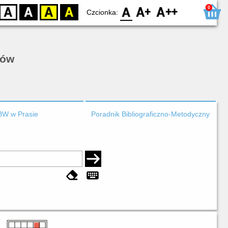
0
D
BW
YB
BY
F0
F1
F2
Czcionka:
rów
BW w Prasie
Poradnik Bibliograficzno-Metodyczny