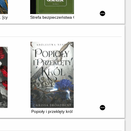
 [cykl 1]
Strefa bezpieczeństwa Goražde
Popioły i przeklęty król