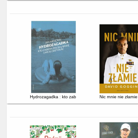
Hydrozagadka : kto zabiera polską wodę i jak ją odzys
Nic mnie nie złamie