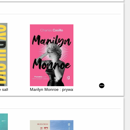
 salto
Marilyn Monroe : prywatne życie ikony wszech czasów