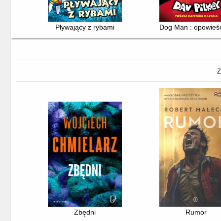
Pływający z rybami
Dog Man : opowieś
Z
Zbędni
Rumor