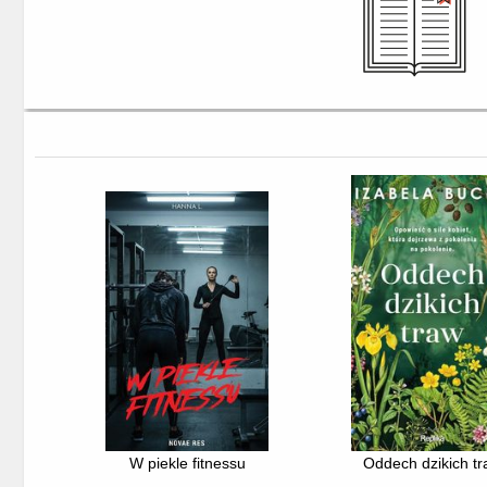
W piekle fitnessu
Oddech dzikich t