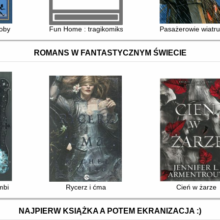
doby
Fun Home : tragikomiks rodzinny
Pasażerowie wiatru.
ROMANS W FANTASTYCZNYM ŚWIECIE
mbi
Rycerz i ćma
Cień w żarze
NAJPIERW KSIĄŻKA A POTEM EKRANIZACJA :)