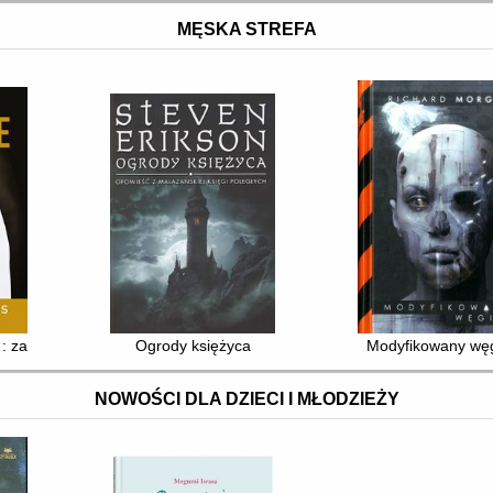
MĘSKA STREFA
kać?
 : zapanuj nad swoim umysłem i pokonaj przeciwności losu
Ogrody księżyca
Modyfikowany węg
NOWOŚCI DLA DZIECI I MŁODZIEŻY