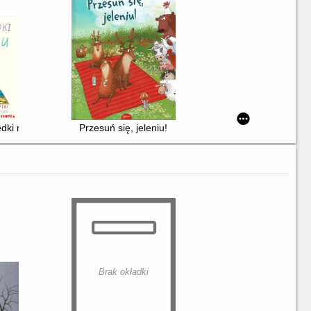
edki miały dość
Przesuń się, jeleniu!
Brak okładki