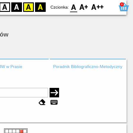
0
D
BW
YB
BY
F0
F1
F2
Czcionka:
rów
BW w Prasie
Poradnik Bibliograficzno-Metodyczny