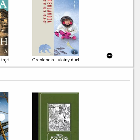
 trędowatych
Grenlandia : ulotny duch północy