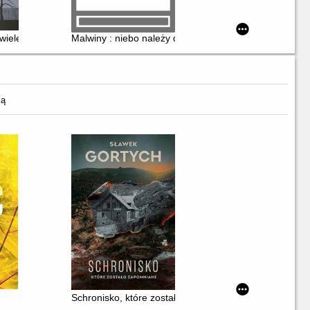
wiele
Malwiny : niebo należy do sokołów
ką
Schronisko, które zostało zapomniane