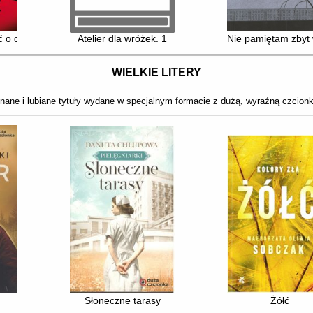
ć o dwóch kotach
Atelier dla wróżek. 1
Nie pamiętam zbyt 
WIELKIE LITERY
nane i lubiane tytuły wydane w specjalnym formacie z dużą, wyraźną czcion
Słoneczne tarasy
Żółć