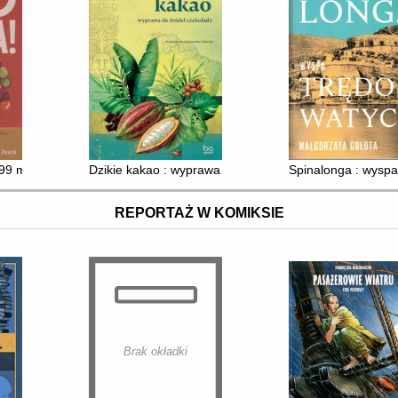
i 99 miejsc, które pokochasz
Dzikie kakao : wyprawa do źródeł czekolady
Spinalonga : wyspa
REPORTAŻ W KOMIKSIE
Brak okładki