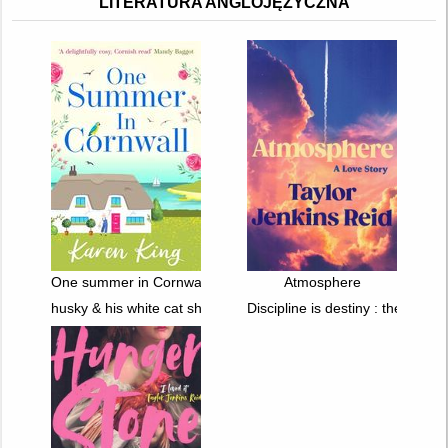
LITERATURA ANGLOJĘZYCZNA
One summer in Cornwall
Atmosphere
husky & his white cat shizun. vol. 3
Discipline is destiny : the power 