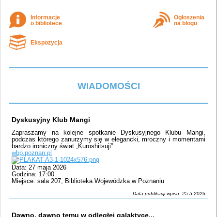
Informacje
Ogłoszenia
o bibliotece
na blogu
Ekspozycja
WIADOMOŚCI
Dyskusyjny Klub Mangi
Zapraszamy na kolejne spotkanie Dyskusyjnego Klubu Mangi,
podczas którego zanurzymy się w elegancki, mroczny i momentami
bardzo ironiczny świat „Kuroshitsuji”.
wbp.poznan.pl
Data: 27 maja 2026
Godzina: 17:00
Miejsce: sala 207, Biblioteka Wojewódzka w Poznaniu
Data publikacji wpisu: 25.5.2026
Dawno, dawno temu w odległej galaktyce...