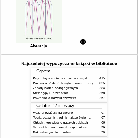
Alteracja
Najczęściej wypożyczane książki w bibliotece
Ogółem
Psychologia społeczna : serce i umysł
415
Poznań od A do Z : leksykon krajoznawczy
325
Zasady badań pedagogicznych
284
Stereotypy i uprzedzenia
268
Psychologia rozwoju człowieka
257
Ostatnie 12 miesięcy
Wczoraj byłaś zła na zielono
67
Teoria pozwól im : odmieniające życie narzędzie, o którym mówią miliony ludzi
67
Chłopki : opowieść o naszych babkach
66
Schronisko, które zostało zapomniane
59
Rok, w którym nie umarłem
58