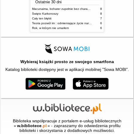
Ostatnie 30 dni
Macunaima, bohater zupełnie bez charakteru
8
Święto Karkonoszy
8
Cały ten błękit
7
Teoria pozwól im : odmieniające życie narzędzie, o którym mówią miliony ludzi
6
Rok, w którym nie umarłem
6
Wybieraj książki prosto ze swojego smartfona
Katalog biblioteki dostępny jest w aplikacji mobilnej "Sowa MOBI".
Biblioteka współpracuje z portalem e-usług bibliotecznych
»
w.bibliotece
.pl
« - zapraszamy do odwiedzenia profilu
biblioteki i skorzystania z dodatkowych możliwości.