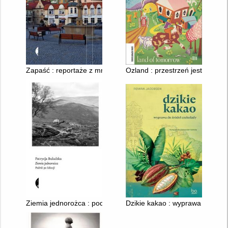
Zapaść : reportaże z mniejszych miast
Ozland : przestrzeń jest wszyst
Ziemia jednorożca : podróż po Szkocji
Dzikie kakao : wyprawa do źród