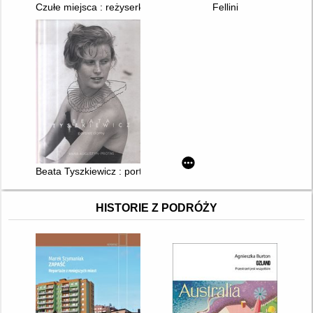
Czułe miejsca : reżyserka o sobie
Fellini
Beata Tyszkiewicz : portret damy
HISTORIE Z PODRÓŻY