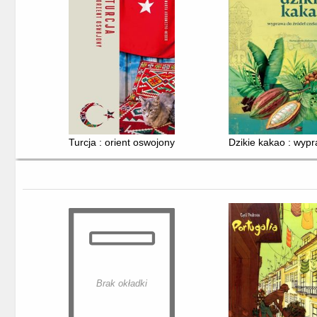
Turcja : orient oswojony
Dzikie kakao : wyp
Brak okładki