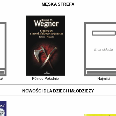
MĘSKA STREFA
Brak okładki
 znad Bugu i Bieszczadów
ał
Północ-Południe
Najmilsi
NOWOŚCI DLA DZIECI I MŁODZIEŻY