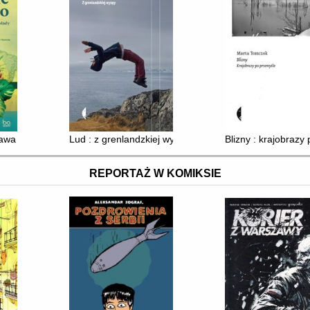
rawa do źródeł czekolady
Lud : z grenlandzkiej wyspy
Blizny : krajobrazy
REPORTAŻ W KOMIKSIE