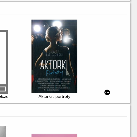
łczesności : o Zanussim inni
Aktorki : portrety