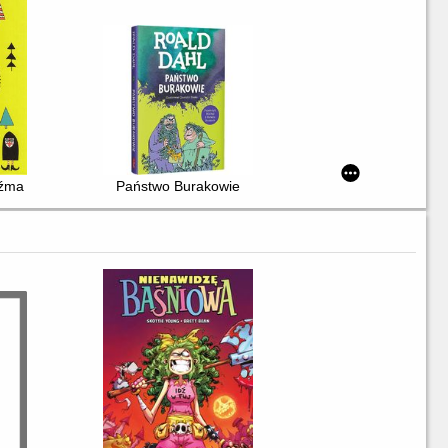
dźma
Państwo Burakowie