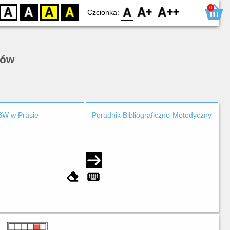
0
D
BW
YB
BY
F0
F1
F2
Czcionka:
rów
BW w Prasie
Poradnik Bibliograficzno-Metodyczny