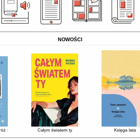
NOWOŚCI
 : jak odnaleźć siłę i nadzieję i nie zgubić siebie w opiece nad bliski
Całym światem ty
Księga lata