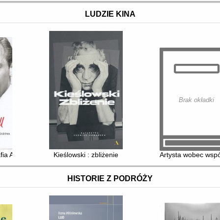
LUDZIE KINA
Brak okładki
rafia Audrey Hepburn i Williama Holdena
Kieślowski : zbliżenie
Artysta wobec wspó
HISTORIE Z PODRÓŻY