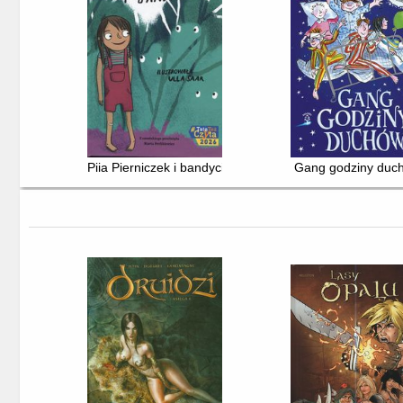
Piia Pierniczek i bandyci
Gang godziny duc