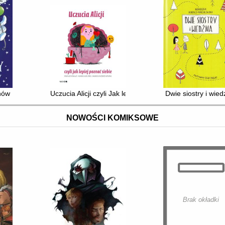
hów
Uczucia Alicji czyli Jak lepiej poznać siebie
Dwie siostry i wie
NOWOŚCI KOMIKSOWE
Brak okładki