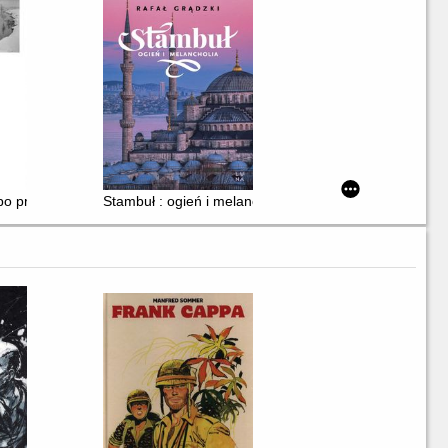
 po przemyśle
Stambuł : ogień i melancholia