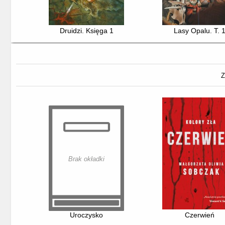
Druidzi. Księga 1
Lasy Opalu. T. 
Z
Brak okładki
Uroczysko
Czerwień