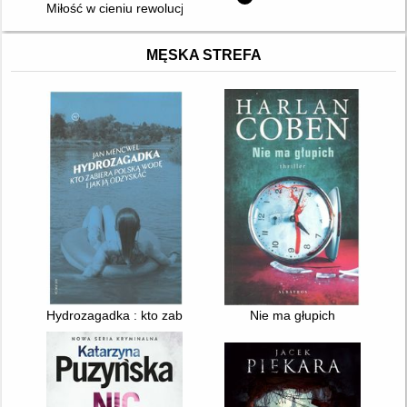
Miłość w cieniu rewolucji
MĘSKA STREFA
Hydrozagadka : kto zabiera polską wodę i jak ją odzyskać?
Nie ma głupich