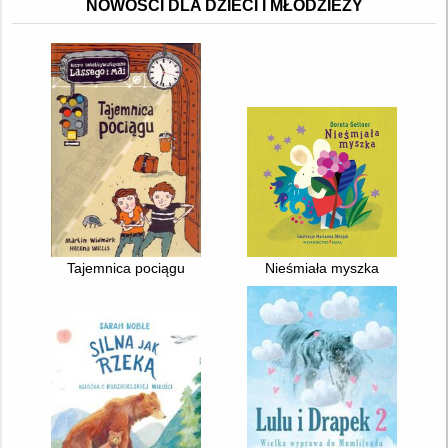
NOWOŚCI DLA DZIECI I MŁODZIEŻY
Tajemnica pociągu
Nieśmiała myszka