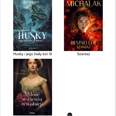
Husky i jego biały kot Shizun
Szantaż