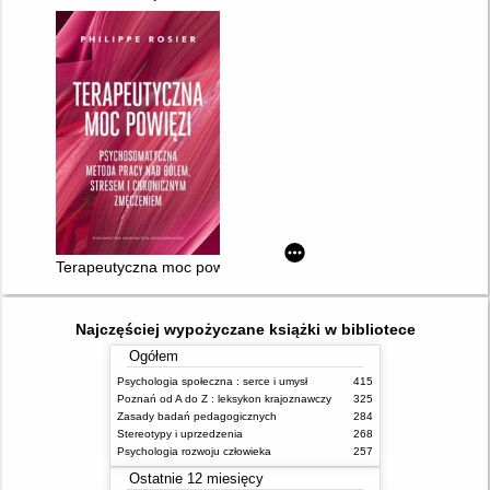
Terapeutyczna moc powięzi : psychosomatyczna metoda prac
Najczęściej wypożyczane książki w bibliotece
Ogółem
Psychologia społeczna : serce i umysł
415
Poznań od A do Z : leksykon krajoznawczy
325
Zasady badań pedagogicznych
284
Stereotypy i uprzedzenia
268
Psychologia rozwoju człowieka
257
Ostatnie 12 miesięcy