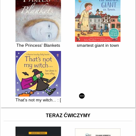
The Princess' Blankets
smartest giant in town
That's not my witch... : [her dress is too silky.]
TERAZ ĆWICZYMY