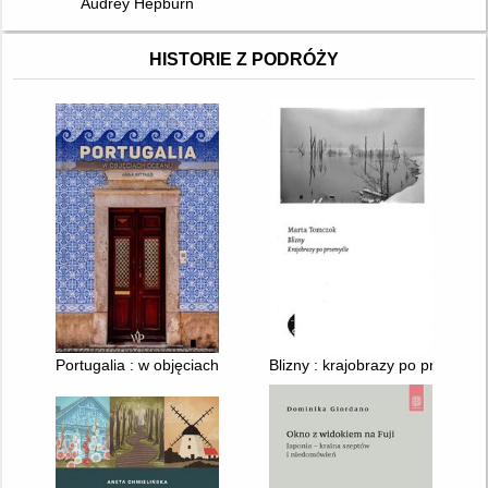
Audrey Hepburn
HISTORIE Z PODRÓŻY
Portugalia : w objęciach oceanu
Blizny : krajobrazy po przemyśl