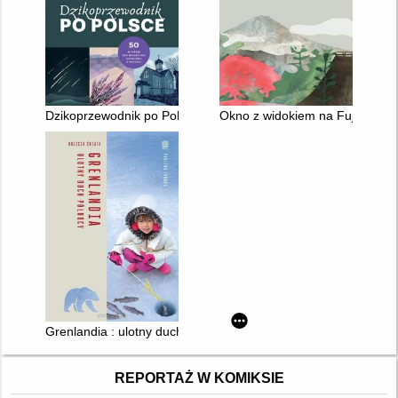
Dzikoprzewodnik po Polsce : 50 wypraw dla wielbicieli opowieś
Okno z widokiem na Fuji : Japo
Grenlandia : ulotny duch północy
REPORTAŻ W KOMIKSIE