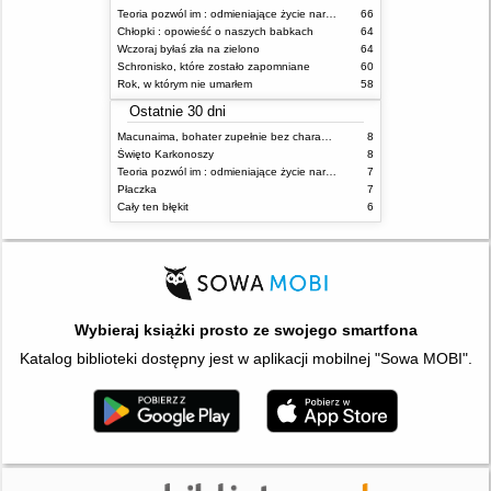
Teoria pozwól im : odmieniające życie narzędzie, o którym mówią miliony ludzi
66
Chłopki : opowieść o naszych babkach
64
Wczoraj byłaś zła na zielono
64
Schronisko, które zostało zapomniane
60
Rok, w którym nie umarłem
58
Ostatnie 30 dni
Macunaima, bohater zupełnie bez charakteru
8
Święto Karkonoszy
8
Teoria pozwól im : odmieniające życie narzędzie, o którym mówią miliony ludzi
7
Płaczka
7
Cały ten błękit
6
Wybieraj książki prosto ze swojego smartfona
Katalog biblioteki dostępny jest w aplikacji mobilnej "Sowa MOBI".