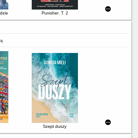
dzień, w którym runął świat
Punisher. T. 2
ką
Szept duszy