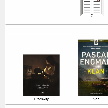
Prześwity
Klan