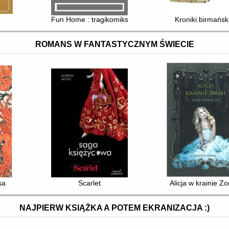
Fun Home : tragikomiks rodzinny
Kroniki birmańsk
ROMANS W FANTASTYCZNYM ŚWIECIE
sa
Scarlet
Alicja w krainie Z
NAJPIERW KSIĄŻKA A POTEM EKRANIZACJA :)