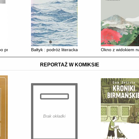
 widać na zdjęciach
 po przemyśle
Bałtyk : podróż literacka
Okno z widokiem na
REPORTAŻ W KOMIKSIE
Brak okładki