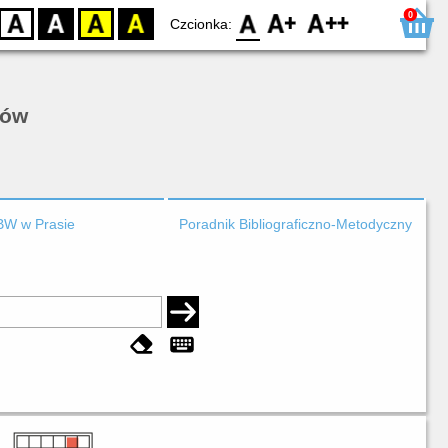
0
D
BW
YB
BY
F0
F1
F2
Czcionka:
rów
BW w Prasie
Poradnik Bibliograficzno-Metodyczny