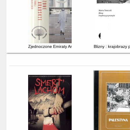
Zjednoczone Emiraty Arabskie : codzienność, której nie
Blizny : krajobrazy