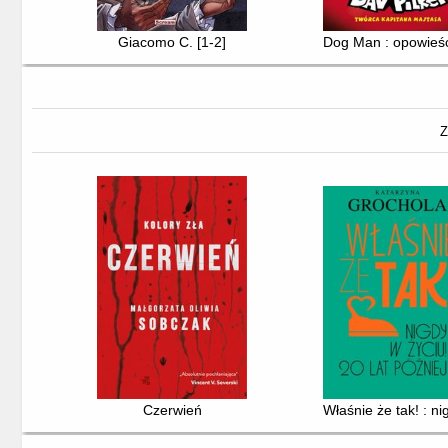
Giacomo C. [1-2]
Dog Man : opowieś
Z
Czerwień
Właśnie że tak! : ni