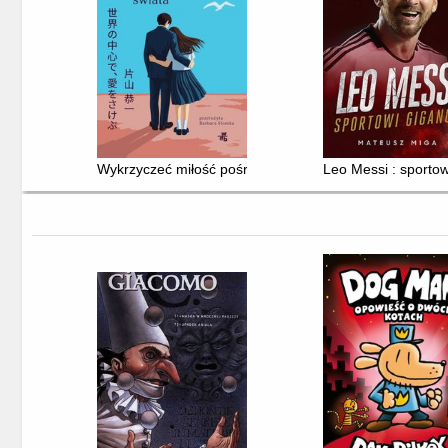
Wykrzyczeć miłość pośrodku świata
Leo Messi : sportow