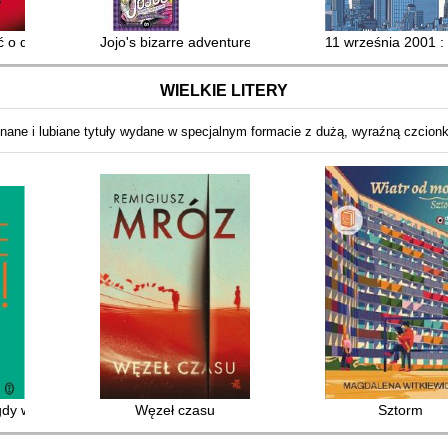
ć o dwóch kotach
Jojo's bizarre adventure. Part IV, 01
11 września 2001 : 
WIELKIE LITERY
nane i lubiane tytuły wydane w specjalnym formacie z dużą, wyraźną czcion
gdy w życiu! 20 lat później
Węzeł czasu
Sztorm