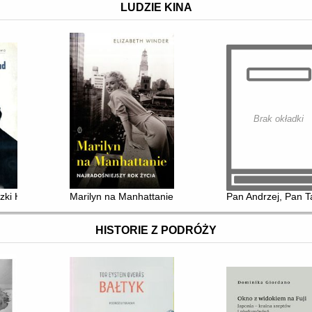
LUDZIE KINA
Brak okładki
zki Holland
Marilyn na Manhattanie : najradośniejszy rok życia
Pan Andrzej, Pan T
HISTORIE Z PODRÓŻY