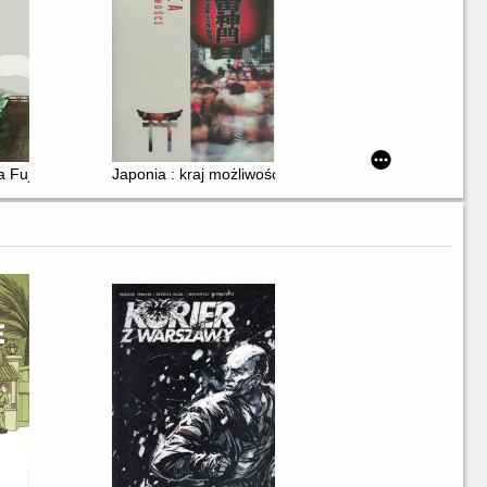
 Fuji : Japonia - kraina szeptów i niedomówień
Japonia : kraj możliwości