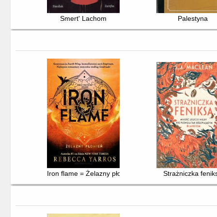
Smert' Lachom
Palestyna
Iron flame = Żelazny płomień
Strażniczka fenik