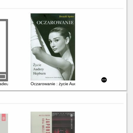
adeusz : kłamca, mitoman, czy konformista - rzecz o towarzyszu : opo
Oczarowanie : życie Audrey Hepburn