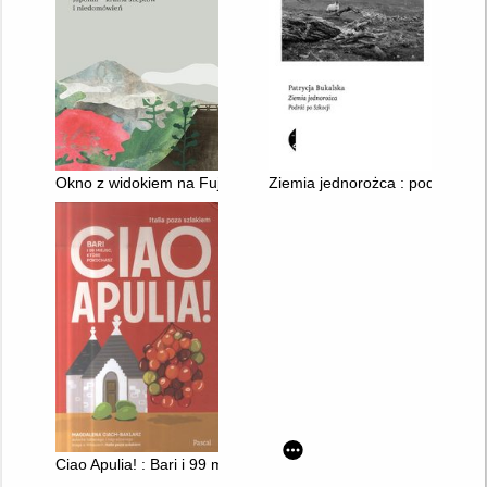
Okno z widokiem na Fuji : Japonia - kraina szeptów i niedomó
Ziemia jednorożca : podróż po 
Ciao Apulia! : Bari i 99 miejsc, które pokochasz