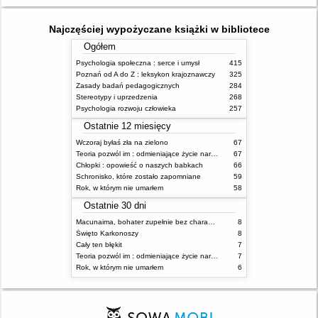
Najczęściej wypożyczane książki w bibliotece
Ogółem
Psychologia społeczna : serce i umysł
415
Poznań od A do Z : leksykon krajoznawczy
325
Zasady badań pedagogicznych
284
Stereotypy i uprzedzenia
268
Psychologia rozwoju człowieka
257
Ostatnie 12 miesięcy
Wczoraj byłaś zła na zielono
67
Teoria pozwól im : odmieniające życie narzędzie, o którym mówią miliony ludzi
67
Chłopki : opowieść o naszych babkach
66
Schronisko, które zostało zapomniane
59
Rok, w którym nie umarłem
58
Ostatnie 30 dni
Macunaima, bohater zupełnie bez charakteru
8
Święto Karkonoszy
8
Cały ten błękit
7
Teoria pozwól im : odmieniające życie narzędzie, o którym mówią miliony ludzi
7
Rok, w którym nie umarłem
6