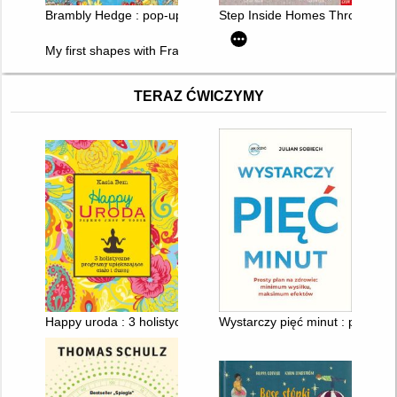
Brambly Hedge : pop-up book
Step Inside Homes Through His
My first shapes with Frank Lloyd Wright
TERAZ ĆWICZYMY
Happy uroda : 3 holistyczne programy upiększające ciało i dus
Wystarczy pięć minut : prosty 