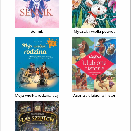
Sennik
Myszak i wielki powrót
Moja wielka rodzina czyli Dokąd sięgają nasze korzenie i czy 
Vaiana : ulubione historie