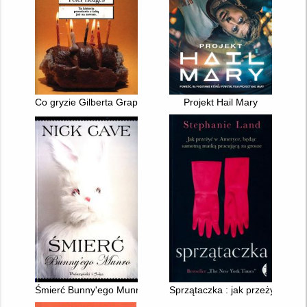
Co gryzie Gilberta Grape'a
Projekt Hail Mary
Śmierć Bunny'ego Munro
Sprzątaczka : jak przeżyć w A