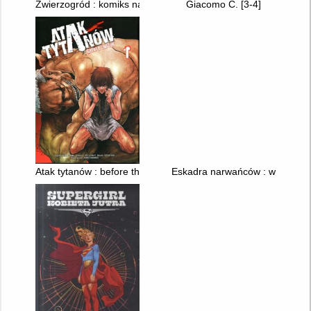
Zwierzogród : komiks na podstawie filmu
Giacomo C. [3-4]
Atak tytanów : before the fall. 1
Eskadra narwańców : wydanie zb