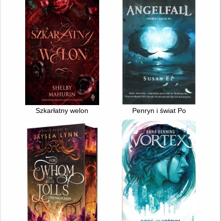
Szkarłatny welon
Penryn i świat Po