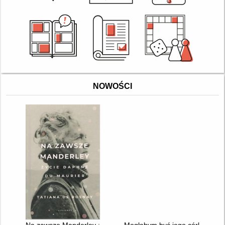
NOWOŚCI
Na zawsze Manderley : życie Daphne du Maurier
Mogłabym być jego córką