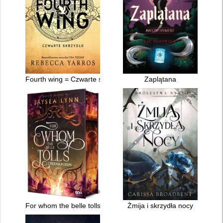
Fourth wing = Czwarte skrzydło
Zaplątana
For whom the belle tolls : z piękna rodem
Żmija i skrzydła nocy