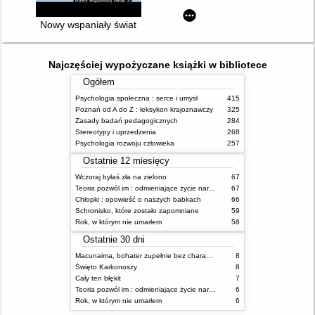
Nowy wspaniały świat
Najczęściej wypożyczane książki w bibliotece
Ogółem
Psychologia społeczna : serce i umysł
415
Poznań od A do Z : leksykon krajoznawczy
325
Zasady badań pedagogicznych
284
Stereotypy i uprzedzenia
268
Psychologia rozwoju człowieka
257
Ostatnie 12 miesięcy
Wczoraj byłaś zła na zielono
67
Teoria pozwól im : odmieniające życie narzędzie, o którym mówią miliony ludzi
67
Chłopki : opowieść o naszych babkach
66
Schronisko, które zostało zapomniane
59
Rok, w którym nie umarłem
58
Ostatnie 30 dni
Macunaima, bohater zupełnie bez charakteru
8
Święto Karkonoszy
8
Cały ten błękit
7
Teoria pozwól im : odmieniające życie narzędzie, o którym mówią miliony ludzi
6
Rok, w którym nie umarłem
6