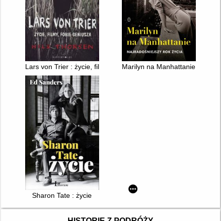
Lars von Trier : życie, filmy, fobie geniusza
Marilyn na Manhattanie : najrad
Sharon Tate : życie
HISTORIE Z PODRÓŻY