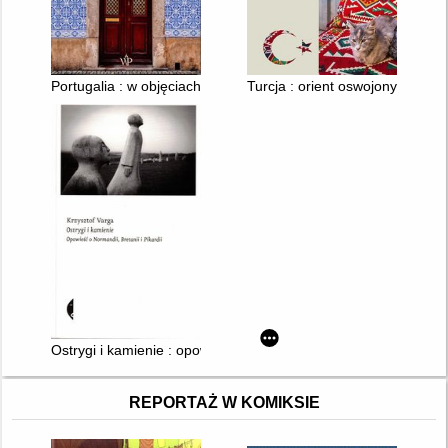
Portugalia : w objęciach oceanu
Turcja : orient oswojony
Ostrygi i kamienie : opowieść o Normandii, Bretanii i Pikardii
REPORTAŻ W KOMIKSIE