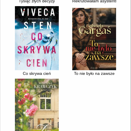
Tysiąc złych decyzji
Rekrutowałam asystentki szejk
Co skrywa cień
To nie było na zawsze