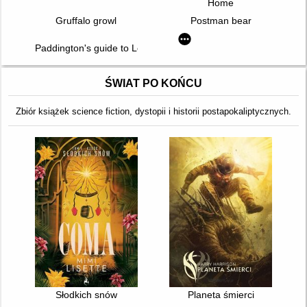
Home
Gruffalo growl
Postman bear
Paddington's guide to London : a bear's eye view
ŚWIAT PO KOŃCU
Zbiór książek science fiction, dystopii i historii postapokaliptycznych.
Słodkich snów
Planeta śmierci