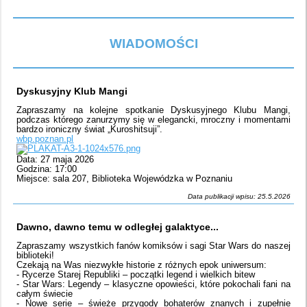
WIADOMOŚCI
Dyskusyjny Klub Mangi
Zapraszamy na kolejne spotkanie Dyskusyjnego Klubu Mangi,
podczas którego zanurzymy się w elegancki, mroczny i momentami
bardzo ironiczny świat „Kuroshitsuji”.
wbp.poznan.pl
Data: 27 maja 2026
Godzina: 17:00
Miejsce: sala 207, Biblioteka Wojewódzka w Poznaniu
Data publikacji wpisu: 25.5.2026
Dawno, dawno temu w odległej galaktyce...
Zapraszamy wszystkich fanów komiksów i sagi Star Wars do naszej
biblioteki!
Czekają na Was niezwykłe historie z różnych epok uniwersum:
- Rycerze Starej Republiki – początki legend i wielkich bitew
- Star Wars: Legendy – klasyczne opowieści, które pokochali fani na
całym świecie
- Nowe serie – świeże przygody bohaterów znanych i zupełnie