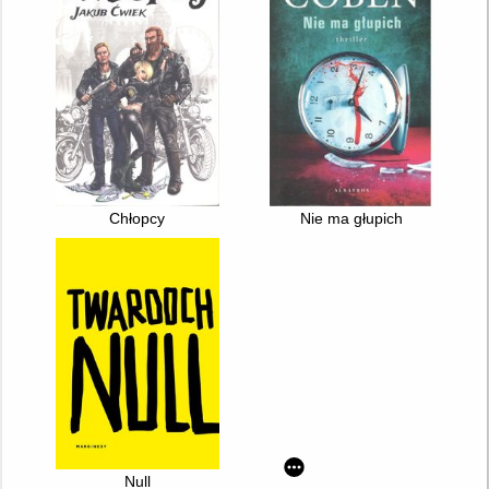
Chłopcy
Nie ma głupich
Null