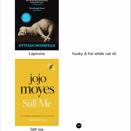
Lapvona
husky & his white cat shizun. vol
Still me