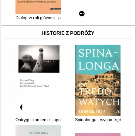
Dialog w roli głównej : polszczyzna we współczesnym kinie na
HISTORIE Z PODRÓŻY
Ostrygi i kamienie : opowieść o Normandii, Bretanii i Pikardii
Spinalonga : wyspa trędowatyc