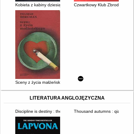
Kobieta z kabiny dziesiątej
Czwartkowy Klub Zbrodni
Sceny z życia małżeńskiego
LITERATURA ANGLOJĘZYCZNA
Discipline is destiny : the power of self-control
Thousand autumns : qian qiu. T