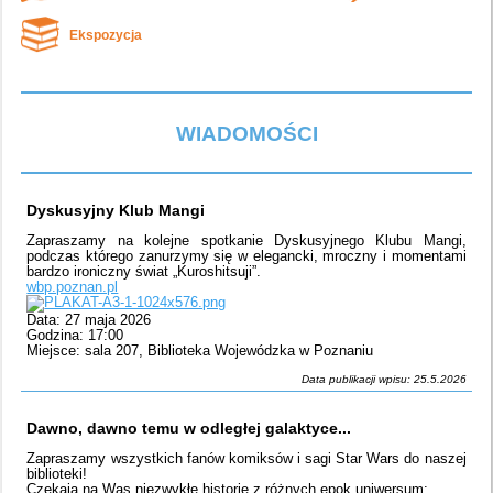
Ekspozycja
WIADOMOŚCI
Dyskusyjny Klub Mangi
Zapraszamy na kolejne spotkanie Dyskusyjnego Klubu Mangi,
podczas którego zanurzymy się w elegancki, mroczny i momentami
bardzo ironiczny świat „Kuroshitsuji”.
wbp.poznan.pl
Data: 27 maja 2026
Godzina: 17:00
Miejsce: sala 207, Biblioteka Wojewódzka w Poznaniu
Data publikacji wpisu: 25.5.2026
Dawno, dawno temu w odległej galaktyce...
Zapraszamy wszystkich fanów komiksów i sagi Star Wars do naszej
biblioteki!
Czekają na Was niezwykłe historie z różnych epok uniwersum: