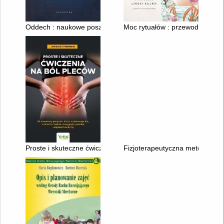
Oddech : naukowe poszukiwania utraconej sztuki
Moc rytuałów : przewodnik po św
Proste i skuteczne ćwiczenia na ból pleców : 20-minutowy prog
Fizjoterapeutyczna metoda glo