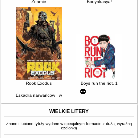
Znamię
Booyakasya!
Rook Exodus
Boys run the riot. 1
Eskadra narwańców : wydanie zbiorcze. [1-3]
WIELKIE LITERY
Znane i lubiane tytuły wydane w specjalnym formacie z dużą, wyraźną
czcionką