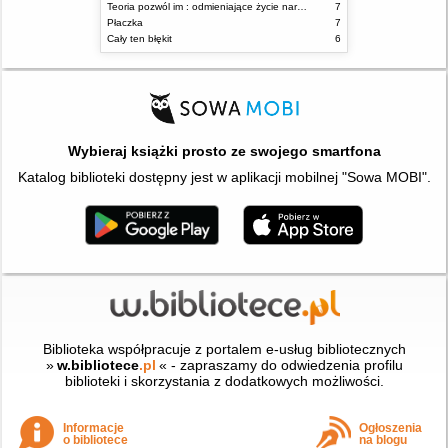
Teoria pozwól im : odmieniające życie narzędzie, o którym mówią miliony ludzi
7
Płaczka
7
Cały ten błękit
6
Wybieraj książki prosto ze swojego smartfona
Katalog biblioteki dostępny jest w aplikacji mobilnej "Sowa MOBI".
Biblioteka współpracuje z portalem e-usług bibliotecznych
»
w.bibliotece
.pl
« - zapraszamy do odwiedzenia profilu
biblioteki i skorzystania z dodatkowych możliwości.
Informacje
Ogłoszenia
o bibliotece
na blogu