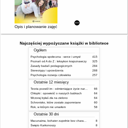
Opis i planowanie zajęć według Metody Ruchu Rozwijającego 
Najczęściej wypożyczane książki w bibliotece
Ogółem
Psychologia społeczna : serce i umysł
415
Poznań od A do Z : leksykon krajoznawczy
325
Zasady badań pedagogicznych
284
Stereotypy i uprzedzenia
268
Psychologia rozwoju człowieka
257
Ostatnie 12 miesięcy
Teoria pozwól im : odmieniające życie narzędzie, o którym mówią miliony ludzi
66
Chłopki : opowieść o naszych babkach
64
Wczoraj byłaś zła na zielono
64
Schronisko, które zostało zapomniane
60
Rok, w którym nie umarłem
58
Ostatnie 30 dni
Macunaima, bohater zupełnie bez charakteru
8
Święto Karkonoszy
8