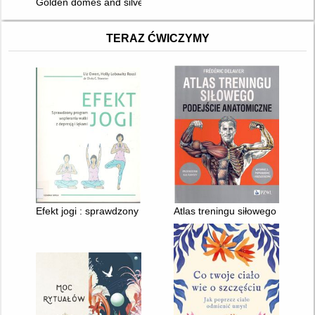
Golden domes and silver lanterns a muslim book of colors
TERAZ ĆWICZYMY
Efekt jogi : sprawdzony program wspierania walki z depresją i 
Atlas treningu siłowego : podej