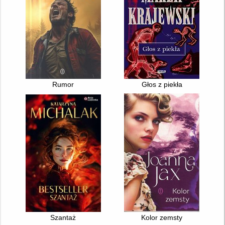
Rumor
Głos z piekła
Szantaż
Kolor zemsty