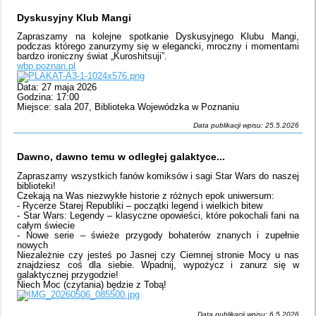
Dyskusyjny Klub Mangi
Zapraszamy na kolejne spotkanie Dyskusyjnego Klubu Mangi,
podczas którego zanurzymy się w elegancki, mroczny i momentami
bardzo ironiczny świat „Kuroshitsuji”.
wbp.poznan.pl
Data: 27 maja 2026
Godzina: 17:00
Miejsce: sala 207, Biblioteka Wojewódzka w Poznaniu
Data publikacji wpisu: 25.5.2026
Dawno, dawno temu w odległej galaktyce...
Zapraszamy wszystkich fanów komiksów i sagi Star Wars do naszej
biblioteki!
Czekają na Was niezwykłe historie z różnych epok uniwersum:
- Rycerze Starej Republiki – początki legend i wielkich bitew
- Star Wars: Legendy – klasyczne opowieści, które pokochali fani na
całym świecie
- Nowe serie – świeże przygody bohaterów znanych i zupełnie
nowych
Niezależnie czy jesteś po Jasnej czy Ciemnej stronie Mocy u nas
znajdziesz coś dla siebie. Wpadnij, wypożycz i zanurz się w
galaktycznej przygodzie!
Niech Moc (czytania) będzie z Tobą!
Data publikacji wpisu: 6.5.2026