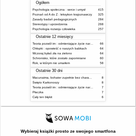
Ogółem
Psychologia społeczna : serce i umysł
415
Poznań od A do Z : leksykon krajoznawczy
325
Zasady badań pedagogicznych
284
Stereotypy i uprzedzenia
268
Psychologia rozwoju człowieka
257
Ostatnie 12 miesięcy
Teoria pozwól im : odmieniające życie narzędzie, o którym mówią miliony ludzi
66
Chłopki : opowieść o naszych babkach
64
Wczoraj byłaś zła na zielono
64
Schronisko, które zostało zapomniane
60
Rok, w którym nie umarłem
58
Ostatnie 30 dni
Macunaima, bohater zupełnie bez charakteru
8
Święto Karkonoszy
8
Teoria pozwól im : odmieniające życie narzędzie, o którym mówią miliony ludzi
7
Płaczka
7
Cały ten błękit
6
Wybieraj książki prosto ze swojego smartfona