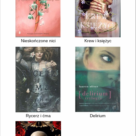
Nieskończone nici
Krew i księżyc
Rycerz i ćma
Delirium