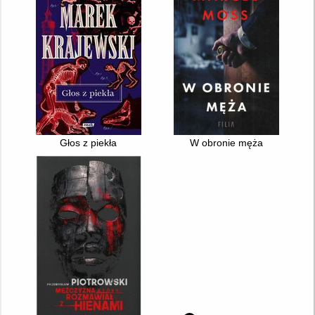
Głos z piekła
W obronie męża