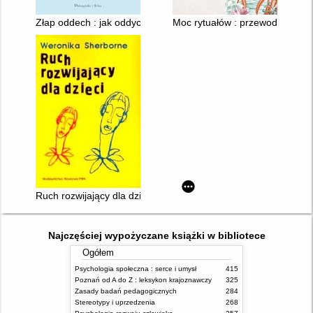
Złap oddech : jak oddychać, żeby żyć dłużej
Moc rytuałów : przewodnik po św
Ruch rozwijający dla dzieci
Najczęściej wypożyczane książki w bibliotece
Ogółem
Psychologia społeczna : serce i umysł
415
Poznań od A do Z : leksykon krajoznawczy
325
Zasady badań pedagogicznych
284
Stereotypy i uprzedzenia
268