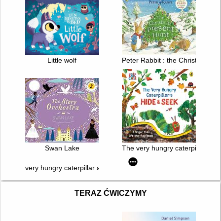
Little wolf
Peter Rabbit : the Christmas pr
Swan Lake
The very hungry caterpillar's h
very hungry caterpillar at the bakeshop
TERAZ ĆWICZYMY