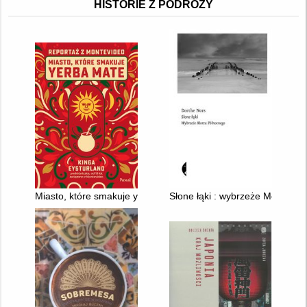
HISTORIE Z PODRÓŻY
Miasto, które smakuje yerba mate : reportaż z Montevideo
Słone łąki : wybrzeże Morza P