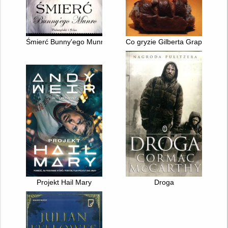
Śmierć Bunny'ego Munro
Co gryzie Gilberta Grape'a
Projekt Hail Mary
Droga