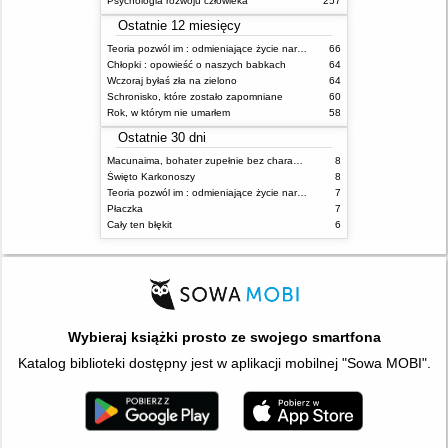
Psychologia rozwoju człowieka
257
Ostatnie 12 miesięcy
Teoria pozwól im : odmieniające życie narzędzie, o którym mówią miliony ludzi
66
Chłopki : opowieść o naszych babkach
64
Wczoraj byłaś zła na zielono
64
Schronisko, które zostało zapomniane
60
Rok, w którym nie umarłem
58
Ostatnie 30 dni
Macunaima, bohater zupełnie bez charakteru
8
Święto Karkonoszy
8
Teoria pozwól im : odmieniające życie narzędzie, o którym mówią miliony ludzi
7
Płaczka
7
Cały ten błękit
6
Wybieraj książki prosto ze swojego smartfona
Katalog biblioteki dostępny jest w aplikacji mobilnej "Sowa MOBI".