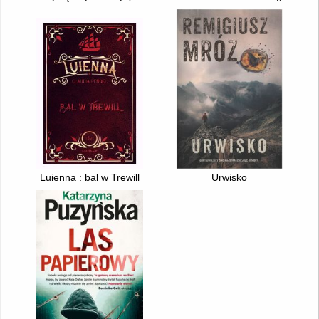
Luienna : bal w Trewill
Urwisko