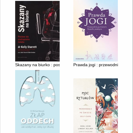
Skazany na biurko : postaw się siedzącemu światu
Prawda jogi : przewodnik po histor