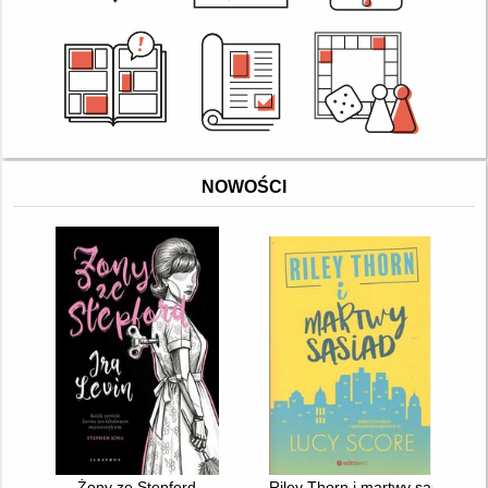
NOWOŚCI
Żony ze Stepford
Riley Thorn i martwy sąsiad