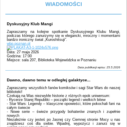
WIADOMOŚCI
Dyskusyjny Klub Mangi
Zapraszamy na kolejne spotkanie Dyskusyjnego Klubu Mangi,
podczas którego zanurzymy się w elegancki, mroczny i momentami
bardzo ironiczny świat „Kuroshitsuji”.
wbp.poznan.pl
Data: 27 maja 2026
Godzina: 17:00
Miejsce: sala 207, Biblioteka Wojewódzka w Poznaniu
Data publikacji wpisu: 25.5.2026
Dawno, dawno temu w odległej galaktyce...
Zapraszamy wszystkich fanów komiksów i sagi Star Wars do naszej
biblioteki!
Czekają na Was niezwykłe historie z różnych epok uniwersum:
- Rycerze Starej Republiki – początki legend i wielkich bitew
- Star Wars: Legendy – klasyczne opowieści, które pokochali fani na
całym świecie
- Nowe serie – świeże przygody bohaterów znanych i zupełnie
nowych
Niezależnie czy jesteś po Jasnej czy Ciemnej stronie Mocy u nas
znajdziesz coś dla siebie. Wpadnij, wypożycz i zanurz się w