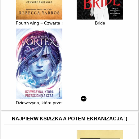
Fourth wing = Czwarte skrzydło
Bride
Dziewczyna, która prześcignęła czas
NAJPIERW KSIĄŻKA A POTEM EKRANIZACJA :)