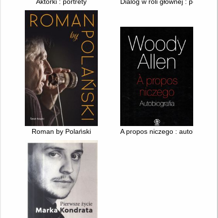
Aktorki : portrety
Dialog w roli głównej : polszc
Roman by Polański
A propos niczego : autobiografi