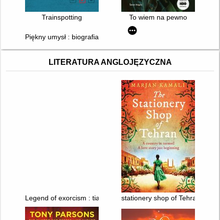
Trainspotting
To wiem na pewno
Piękny umysł : biografia genialnego matematyka Johna Nasha
LITERATURA ANGLOJĘZYCZNA
Legend of exorcism : tianbao fuyao lu. T. 1
stationery shop of Tehran