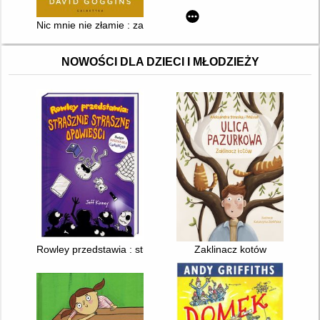
Nic mnie nie złamie : zapanuj nad swoim umysłem i pokonaj pr
NOWOŚCI DLA DZIECI I MŁODZIEŻY
Rowley przedstawia : strasznie straszne opowieści
Zaklinacz kotów