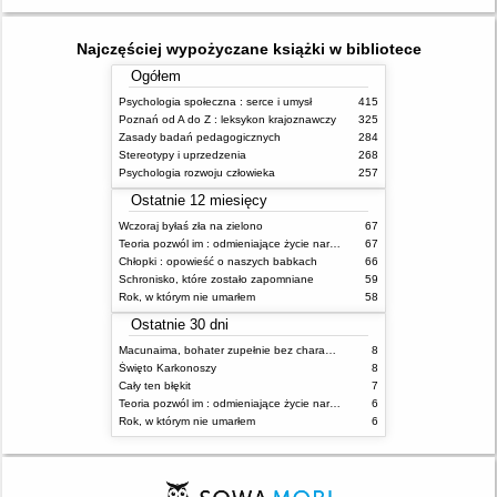
Najczęściej wypożyczane książki w bibliotece
Ogółem
Psychologia społeczna : serce i umysł
415
Poznań od A do Z : leksykon krajoznawczy
325
Zasady badań pedagogicznych
284
Stereotypy i uprzedzenia
268
Psychologia rozwoju człowieka
257
Ostatnie 12 miesięcy
Wczoraj byłaś zła na zielono
67
Teoria pozwól im : odmieniające życie narzędzie, o którym mówią miliony ludzi
67
Chłopki : opowieść o naszych babkach
66
Schronisko, które zostało zapomniane
59
Rok, w którym nie umarłem
58
Ostatnie 30 dni
Macunaima, bohater zupełnie bez charakteru
8
Święto Karkonoszy
8
Cały ten błękit
7
Teoria pozwól im : odmieniające życie narzędzie, o którym mówią miliony ludzi
6
Rok, w którym nie umarłem
6