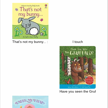
That's not my bunny... : [its tail is too fluffy.]
I touch
Have you seen the Gruffalo?