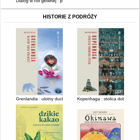
Dialog w roli głównej : polszczyzna we współczesnym kinie na
HISTORIE Z PODRÓŻY
Grenlandia : ulotny duch północy
Kopenhaga : stolica dobrego ży