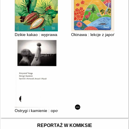
Dzikie kakao : wyprawa do źródeł czekolady
Okinawa : lekcje z japońskiej 
Ostrygi i kamienie : opowieść o Normandii, Bretanii i Pikardii
REPORTAŻ W KOMIKSIE