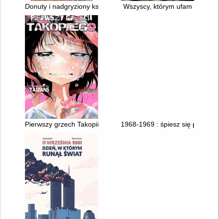
Donuty i nadgryziony księżyc. [4]
Wszyscy, którym ufam
Pierwszy grzech Takopiiego
1968-1969 : śpiesz się powoli