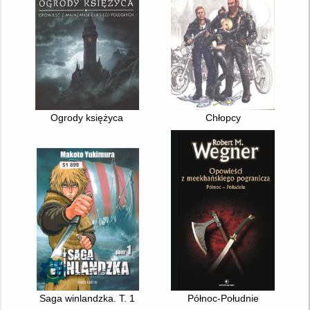
Ogrody księżyca
Chłopcy
Saga winlandzka. T. 1
Północ-Południe