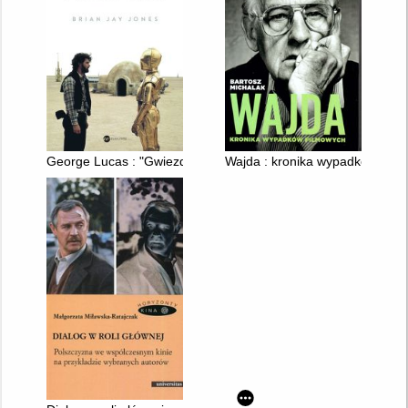
George Lucas : "Gwiezdne wojny" i reszta życia
Wajda : kronika wypadków film