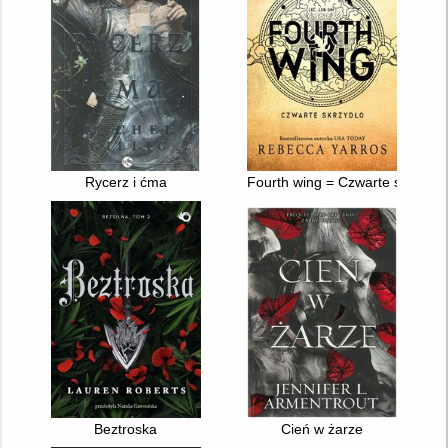
Rycerz i ćma
Fourth wing = Czwarte skrzydło
Beztroska
Cień w żarze