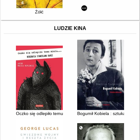
Żółć
LUDZIE KINA
Oczko się odlepiło temu misiu... : biografia Stanisława Barei
Bogumił Kobiela : sztuka aktors