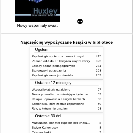
Nowy wspaniały świat
Najczęściej wypożyczane książki w bibliotece
Ogółem
Psychologia społeczna : serce i umysł
415
Poznań od A do Z : leksykon krajoznawczy
325
Zasady badań pedagogicznych
284
Stereotypy i uprzedzenia
268
Psychologia rozwoju człowieka
257
Ostatnie 12 miesięcy
Wczoraj byłaś zła na zielono
67
Teoria pozwól im : odmieniające życie narzędzie, o którym mówią miliony ludzi
67
Chłopki : opowieść o naszych babkach
66
Schronisko, które zostało zapomniane
59
Rok, w którym nie umarłem
58
Ostatnie 30 dni
Macunaima, bohater zupełnie bez charakteru
8
Święto Karkonoszy
8
Cały ten błękit
7