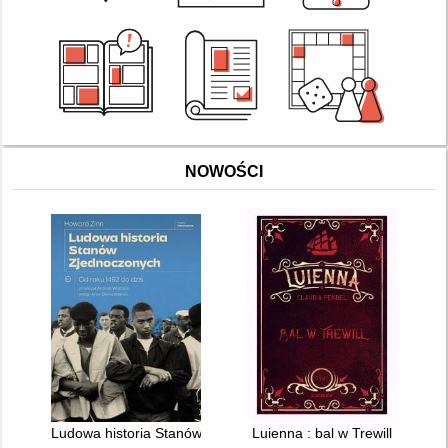
NOWOŚCI
Ludowa historia Stanów Zjednoczonych : od roku 1492 do dziś
Luienna : bal w Trewill