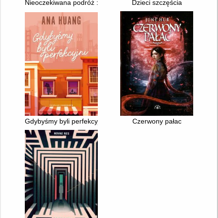
Nieoczekiwana podróż : jak odnaleźć siłę i nadzieję i nie zgubi
Dzieci szczęścia
Gdybyśmy byli perfekcyjni
Czerwony pałac