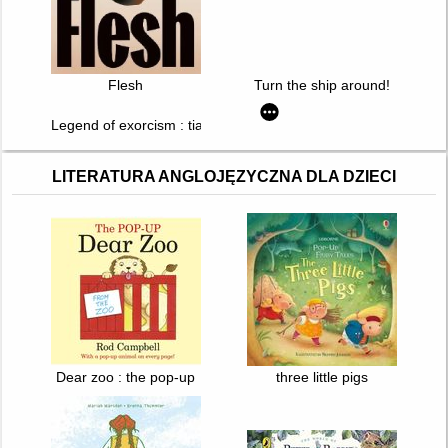
Flesh
Turn the ship around!
Legend of exorcism : tianbao fuyao lu. T. 2
LITERATURA ANGLOJĘZYCZNA DLA DZIECI
Dear zoo : the pop-up
three little pigs