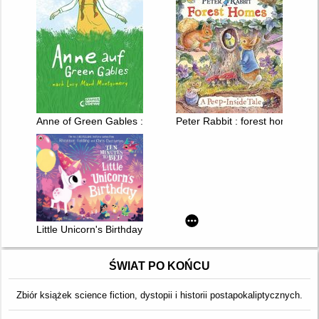
Anne of Green Gables : a graphic novel
Peter Rabbit : forest homes : a 
Little Unicorn's Birthday
ŚWIAT PO KOŃCU
Zbiór książek science fiction, dystopii i historii postapokaliptycznych.