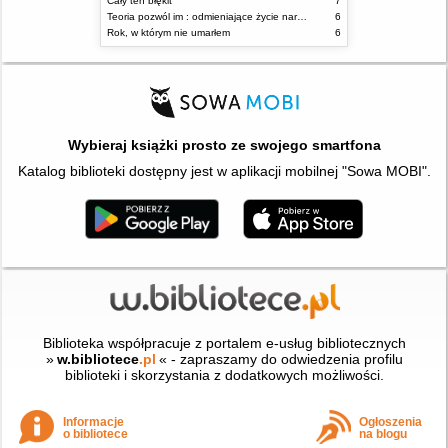
Cały ten błękit
7
Teoria pozwól im : odmieniające życie narzędzie, o którym mówią miliony ludzi
6
Rok, w którym nie umarłem
6
Wybieraj książki prosto ze swojego smartfona
Katalog biblioteki dostępny jest w aplikacji mobilnej "Sowa MOBI".
Biblioteka współpracuje z portalem e-usług bibliotecznych
»
w.bibliotece
.pl
« - zapraszamy do odwiedzenia profilu
biblioteki i skorzystania z dodatkowych możliwości.
Informacje
Ogłoszenia
o bibliotece
na blogu