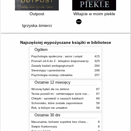
Outpost
Witajcie w moim piekle
Igrzyska śmierci
Najczęściej wypożyczane książki w bibliotece
Ogółem
Psychologia społeczna : serce i umysł
415
Poznań od A do Z : leksykon krajoznawczy
325
Zasady badań pedagogicznych
284
Stereotypy i uprzedzenia
268
Psychologia rozwoju człowieka
257
Ostatnie 12 miesięcy
Wczoraj byłaś zła na zielono
67
Teoria pozwól im : odmieniające życie narzędzie, o którym mówią miliony ludzi
67
Chłopki : opowieść o naszych babkach
66
Schronisko, które zostało zapomniane
59
Rok, w którym nie umarłem
58
Ostatnie 30 dni
Macunaima, bohater zupełnie bez charakteru
8
Święto Karkonoszy
8