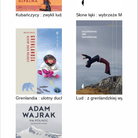
Kubańczycy : zwykli ludzie w niemożliwym kraju
Słone łąki : wybrzeże Morza P
Grenlandia : ulotny duch północy
Lud : z grenlandzkiej wyspy