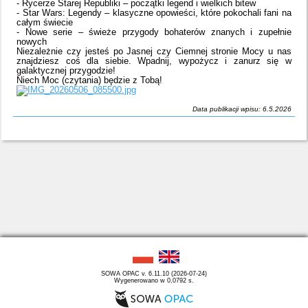
- Rycerze Starej Republiki – początki legend i wielkich bitew
- Star Wars: Legendy – klasyczne opowieści, które pokochali fani na
całym świecie
- Nowe serie – świeże przygody bohaterów znanych i zupełnie
nowych
Niezależnie czy jesteś po Jasnej czy Ciemnej stronie Mocy u nas
znajdziesz coś dla siebie. Wpadnij, wypożycz i zanurz się w
galaktycznej przygodzie!
Niech Moc (czytania) będzie z Tobą!
Data publikacji wpisu: 6.5.2026
SOWA OPAC v. 6.11.10 (2026-07-24)
Wygenerowano w 0,0792 s.