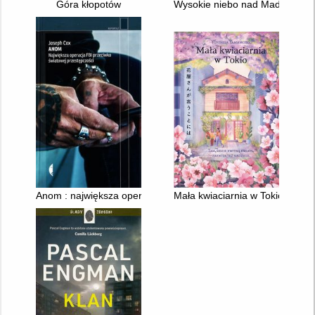
Góra kłopotów
Wysokie niebo nad Madrytem
Anom : największa operacja FBI przeciwko światowej przestęp
Mała kwiaciarnia w Tokio