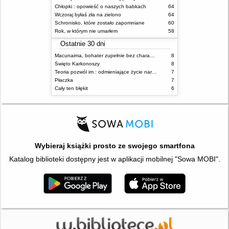
Chłopki : opowieść o naszych babkach
64
Wczoraj byłaś zła na zielono
64
Schronisko, które zostało zapomniane
60
Rok, w którym nie umarłem
58
Ostatnie 30 dni
Macunaima, bohater zupełnie bez charakteru
8
Święto Karkonoszy
8
Teoria pozwól im : odmieniające życie narzędzie, o którym mówią miliony ludzi
7
Płaczka
7
Cały ten błękit
6
Wybieraj książki prosto ze swojego smartfona
Katalog biblioteki dostępny jest w aplikacji mobilnej "Sowa MOBI".