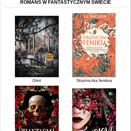
ROMANS W FANTASTYCZNYM ŚWIECIE
Glint
Strażniczka feniksa