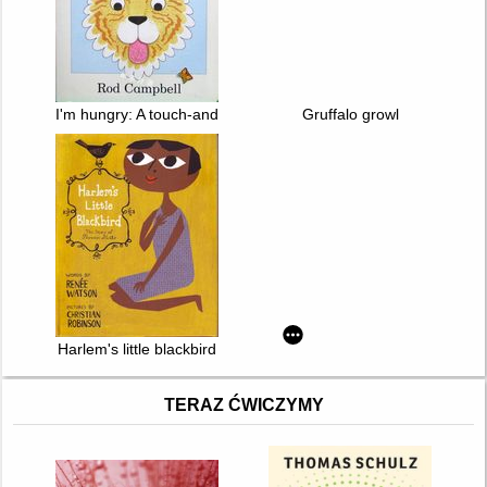
I'm hungry: A touch-and-feel book with pop-up surprise
Gruffalo growl
Harlem's little blackbird
TERAZ ĆWICZYMY