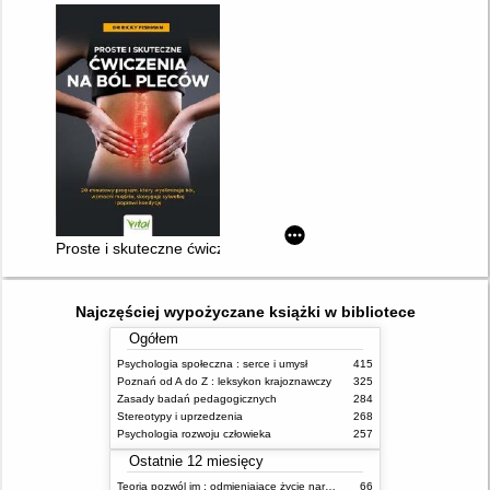
Proste i skuteczne ćwiczenia na ból pleców : 20-minutowy prog
Najczęściej wypożyczane książki w bibliotece
Ogółem
Psychologia społeczna : serce i umysł
415
Poznań od A do Z : leksykon krajoznawczy
325
Zasady badań pedagogicznych
284
Stereotypy i uprzedzenia
268
Psychologia rozwoju człowieka
257
Ostatnie 12 miesięcy
Teoria pozwól im : odmieniające życie narzędzie, o którym mówią miliony ludzi
66