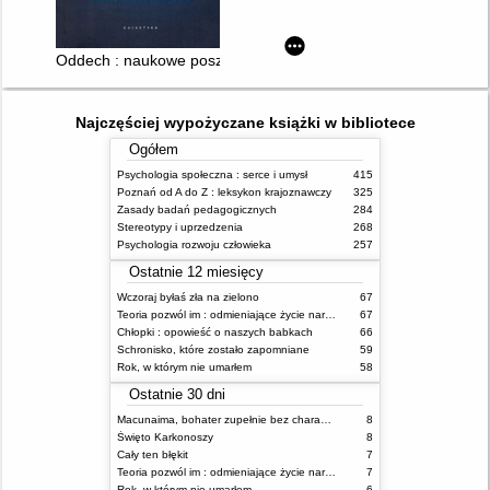
Oddech : naukowe poszukiwania utraconej sztuki
Najczęściej wypożyczane książki w bibliotece
Ogółem
Psychologia społeczna : serce i umysł
415
Poznań od A do Z : leksykon krajoznawczy
325
Zasady badań pedagogicznych
284
Stereotypy i uprzedzenia
268
Psychologia rozwoju człowieka
257
Ostatnie 12 miesięcy
Wczoraj byłaś zła na zielono
67
Teoria pozwól im : odmieniające życie narzędzie, o którym mówią miliony ludzi
67
Chłopki : opowieść o naszych babkach
66
Schronisko, które zostało zapomniane
59
Rok, w którym nie umarłem
58
Ostatnie 30 dni
Macunaima, bohater zupełnie bez charakteru
8
Święto Karkonoszy
8
Cały ten błękit
7
Teoria pozwól im : odmieniające życie narzędzie, o którym mówią miliony ludzi
7
Rok, w którym nie umarłem
6