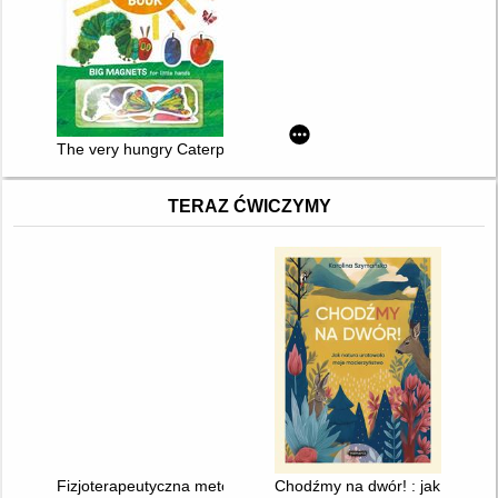
The very hungry Caterpillar's Magnet Book
TERAZ ĆWICZYMY
Fizjoterapeutyczna metoda globalnych wzorców posturalnych 
Chodźmy na dwór! : jak natura