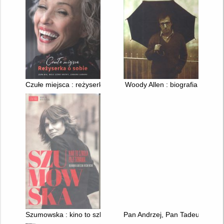
Czułe miejsca : reżyserka o sobie
Woody Allen : biografia
Szumowska : kino to szkoła przetrwania
Pan Andrzej, Pan Tadeusz : kła