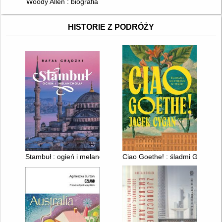
Woody Allen : biografia
HISTORIE Z PODRÓŻY
Stambuł : ogień i melancholia
Ciao Goethe! : śladmi Goethego 