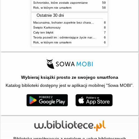
Schronisko, które zostało zapomniane
59
Rok, w którym nie umarłem
58
Ostatnie 30 dni
Macunaima, bohater zupełnie bez charakteru
8
Święto Karkonoszy
8
Cały ten błękit
7
Teoria pozwól im : odmieniające życie narzędzie, o którym mówią miliony ludzi
6
Rok, w którym nie umarłem
6
Wybieraj książki prosto ze swojego smartfona
Katalog biblioteki dostępny jest w aplikacji mobilnej "Sowa MOBI".
Biblioteka współpracuje z portalem e-usług bibliotecznych