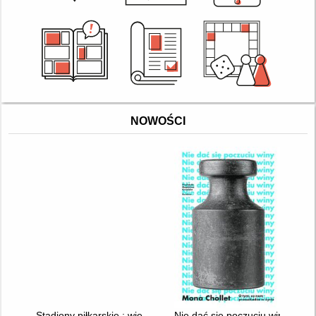
NOWOŚCI
Stadiony piłkarskie : wielki atlas : 1000 niesamowitych boisk i ic
Nie dać się poczuciu winy : o 