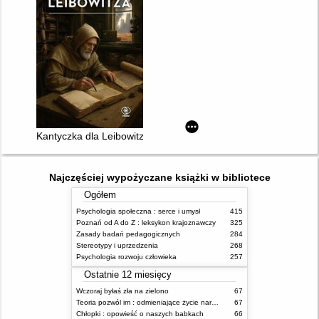
Kantyczka dla Leibowitza
Najczęściej wypożyczane książki w bibliotece
Ogółem
Psychologia społeczna : serce i umysł
415
Poznań od A do Z : leksykon krajoznawczy
325
Zasady badań pedagogicznych
284
Stereotypy i uprzedzenia
268
Psychologia rozwoju człowieka
257
Ostatnie 12 miesięcy
Wczoraj byłaś zła na zielono
67
Teoria pozwól im : odmieniające życie narzędzie, o którym mówią miliony ludzi
67
Chłopki : opowieść o naszych babkach
66