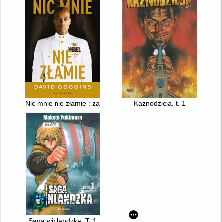
Nic mnie nie złamie : zapanuj nad swoim umysłem i pokonaj pr
Kaznodzieja. t. 1
Saga winlandzka. T. 1