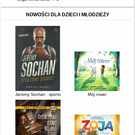
NOWOŚCI DLA DZIECI I MŁODZIEŻY
Jeremy Sochan : sportowi giganci
Mój rower