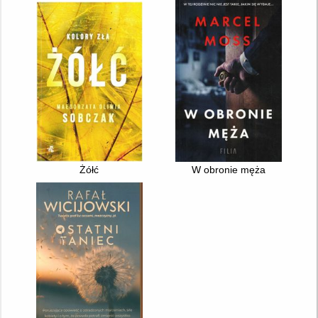
Żółć
W obronie męża