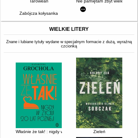
Tarowean
Nie pamiętam zbyt wiele
Zabójcza kołysanka
WIELKIE LITERY
Znane i lubiane tytuły wydane w specjalnym formacie z dużą, wyraźną
czcionką
Właśnie że tak! : nigdy w życiu! 20 lat później
Zieleń