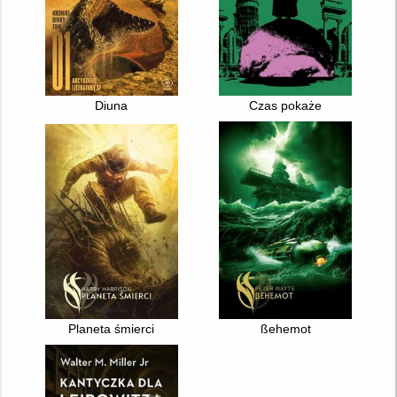
Diuna
Czas pokaże
Planeta śmierci
ßehemot