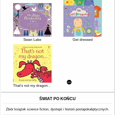
Swan Lake
Get dressed
That's not my dragon... : [its ears are too tufty.]
ŚWIAT PO KOŃCU
Zbiór książek science fiction, dystopii i historii postapokaliptycznych.