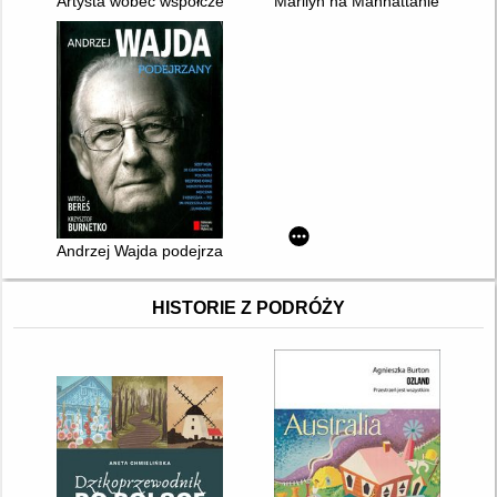
Artysta wobec współczesności : o Zanussim inni
Marilyn na Manhattanie : najrad
Andrzej Wajda podejrzany
HISTORIE Z PODRÓŻY