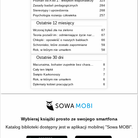
Poznań od A do Z : leksykon krajoznawczy
325
Zasady badań pedagogicznych
284
Stereotypy i uprzedzenia
268
Psychologia rozwoju człowieka
257
Ostatnie 12 miesięcy
Wczoraj byłaś zła na zielono
67
Teoria pozwól im : odmieniające życie narzędzie, o którym mówią miliony ludzi
67
Chłopki : opowieść o naszych babkach
66
Schronisko, które zostało zapomniane
59
Rok, w którym nie umarłem
58
Ostatnie 30 dni
Macunaima, bohater zupełnie bez charakteru
8
Cały ten błękit
7
Święto Karkonoszy
7
Rok, w którym nie umarłem
6
Dylematy kobiet pracujących
6
Wybieraj książki prosto ze swojego smartfona
Katalog biblioteki dostępny jest w aplikacji mobilnej "Sowa MOBI".