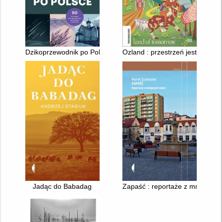
Dzikoprzewodnik po Polsce : 50 wypraw dla wielbicieli opowieś
Ozland : przestrzeń jest wszyst
Jadąc do Babadag
Zapaść : reportaże z mniejszyc