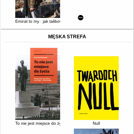
Emirat to my : jak talibowie odbijali Afganistan
MĘSKA STREFA
To nie jest miejsce do życia : stalinowskie wysiedlenia znad B
Null