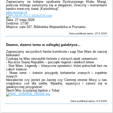
Zapraszamy na kolejne spotkanie Dyskusyjnego Klubu Mangi,
podczas którego zanurzymy się w elegancki, mroczny i momentami
bardzo ironiczny świat „Kuroshitsuji”.
wbp.poznan.pl
Data: 27 maja 2026
Godzina: 17:00
Miejsce: sala 207, Biblioteka Wojewódzka w Poznaniu
Data publikacji wpisu: 25.5.2026
Dawno, dawno temu w odległej galaktyce...
Zapraszamy wszystkich fanów komiksów i sagi Star Wars do naszej
biblioteki!
Czekają na Was niezwykłe historie z różnych epok uniwersum:
- Rycerze Starej Republiki – początki legend i wielkich bitew
- Star Wars: Legendy – klasyczne opowieści, które pokochali fani na
całym świecie
- Nowe serie – świeże przygody bohaterów znanych i zupełnie
nowych
Niezależnie czy jesteś po Jasnej czy Ciemnej stronie Mocy u nas
znajdziesz coś dla siebie. Wpadnij, wypożycz i zanurz się w
galaktycznej przygodzie!
Niech Moc (czytania) będzie z Tobą!
Data publikacji wpisu: 6.5.2026