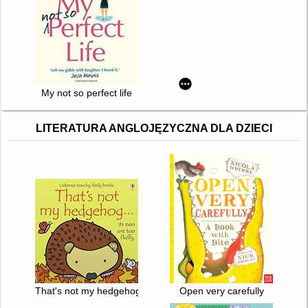
My not so perfect life
LITERATURA ANGLOJĘZYCZNA DLA DZIECI
That's not my hedgehog... : [its ears are too fluffy.]
Open very carefully