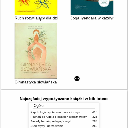
Ruch rozwijający dla dzieci
Joga Iyengara w każdym wieku 
Gimnastyka słowiańska : podróż do esencji kobiecości
Najczęściej wypożyczane książki w bibliotece
Ogółem
Psychologia społeczna : serce i umysł
415
Poznań od A do Z : leksykon krajoznawczy
325
Zasady badań pedagogicznych
284
Stereotypy i uprzedzenia
268