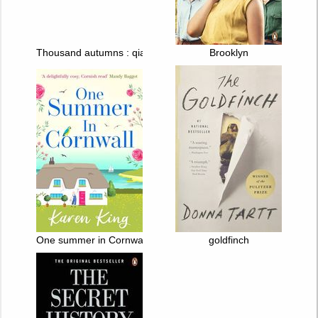
Thousand autumns : qian qiu. T. 5
Brooklyn
One summer in Cornwall
goldfinch