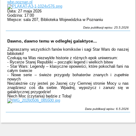
wbp.poznan.pl
Data: 27 maja 2026
Godzina: 17:00
Miejsce: sala 207, Biblioteka Wojewódzka w Poznaniu
Data publikacji wpisu: 25.5.2026
Dawno, dawno temu w odległej galaktyce...
Zapraszamy wszystkich fanów komiksów i sagi Star Wars do naszej
biblioteki!
Czekają na Was niezwykłe historie z różnych epok uniwersum:
- Rycerze Starej Republiki – początki legend i wielkich bitew
- Star Wars: Legendy – klasyczne opowieści, które pokochali fani na
całym świecie
- Nowe serie – świeże przygody bohaterów znanych i zupełnie
nowych
Niezależnie czy jesteś po Jasnej czy Ciemnej stronie Mocy u nas
znajdziesz coś dla siebie. Wpadnij, wypożycz i zanurz się w
galaktycznej przygodzie!
Niech Moc (czytania) będzie z Tobą!
Data publikacji wpisu: 6.5.2026