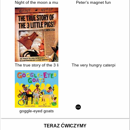
Night of the moon a muslim holiday story
Peter's magnet fun
The true story of the 3 little pigs by A. Wolf
The very hungry caterpillar eat
goggle-eyed goats
TERAZ ĆWICZYMY