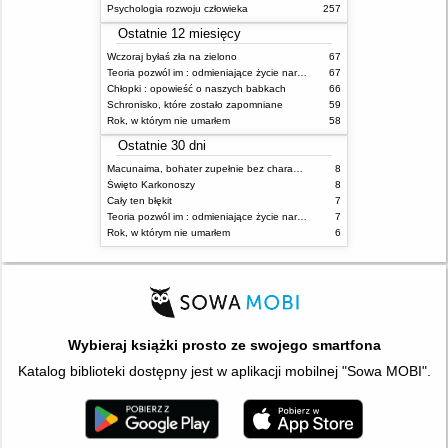
Psychologia rozwoju człowieka
257
Ostatnie 12 miesięcy
Wczoraj byłaś zła na zielono
67
Teoria pozwól im : odmieniające życie narzędzie, o którym mówią miliony ludzi
67
Chłopki : opowieść o naszych babkach
66
Schronisko, które zostało zapomniane
59
Rok, w którym nie umarłem
58
Ostatnie 30 dni
Macunaima, bohater zupełnie bez charakteru
8
Święto Karkonoszy
8
Cały ten błękit
7
Teoria pozwól im : odmieniające życie narzędzie, o którym mówią miliony ludzi
7
Rok, w którym nie umarłem
6
Wybieraj książki prosto ze swojego smartfona
Katalog biblioteki dostępny jest w aplikacji mobilnej "Sowa MOBI".