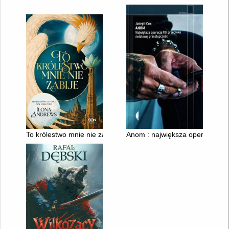
To królestwo mnie nie zabije
Anom : największa operacja FBI