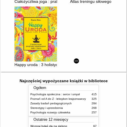
Ciałożyczliwa joga : praktyka dla każdego ciała
Atlas treningu siłowego : podej
Happy uroda : 3 holistyczne programy upiększające ciało i dus
Najczęściej wypożyczane książki w bibliotece
Ogółem
Psychologia społeczna : serce i umysł
415
Poznań od A do Z : leksykon krajoznawczy
325
Zasady badań pedagogicznych
284
Stereotypy i uprzedzenia
268
Psychologia rozwoju człowieka
257
Ostatnie 12 miesięcy
Wczoraj byłaś zła na zielono
67