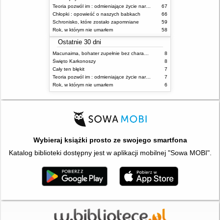
Teoria pozwól im : odmieniające życie narzędzie, o którym mówią miliony ludzi
67
Chłopki : opowieść o naszych babkach
66
Schronisko, które zostało zapomniane
59
Rok, w którym nie umarłem
58
Ostatnie 30 dni
Macunaima, bohater zupełnie bez charakteru
8
Święto Karkonoszy
8
Cały ten błękit
7
Teoria pozwól im : odmieniające życie narzędzie, o którym mówią miliony ludzi
7
Rok, w którym nie umarłem
6
Wybieraj książki prosto ze swojego smartfona
Katalog biblioteki dostępny jest w aplikacji mobilnej "Sowa MOBI".