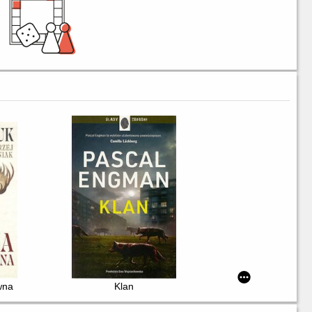
wna
Klan