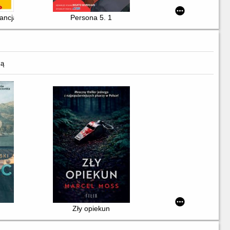
rancja
Persona 5. 1
ką
Zły opiekun