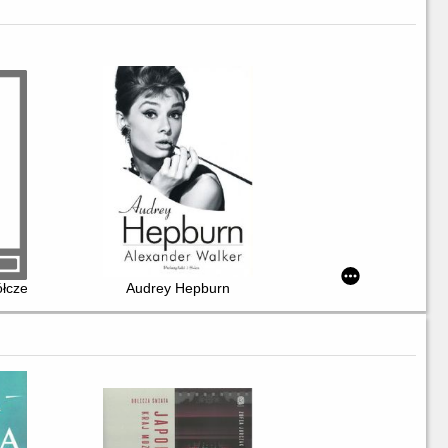
łczesności : o Zanussim inni
Audrey Hepburn