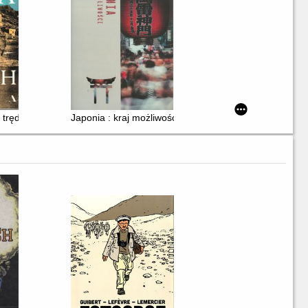
 trędowatych
Japonia : kraj możliwości