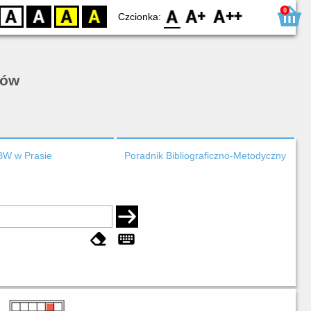
0
D
BW
YB
BY
F0
F1
F2
Czcionka:
rów
BW w Prasie
Poradnik Bibliograficzno-Metodyczny