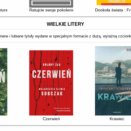
ture. Part IV, 01
Ratujcie swoje pokolenie
Dookoła świata : F
WIELKIE LITERY
nane i lubiane tytuły wydane w specjalnym formacie z dużą, wyraźną czcion
Czerwień
Krawiec