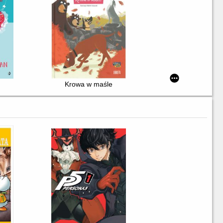
Krowa w maśle