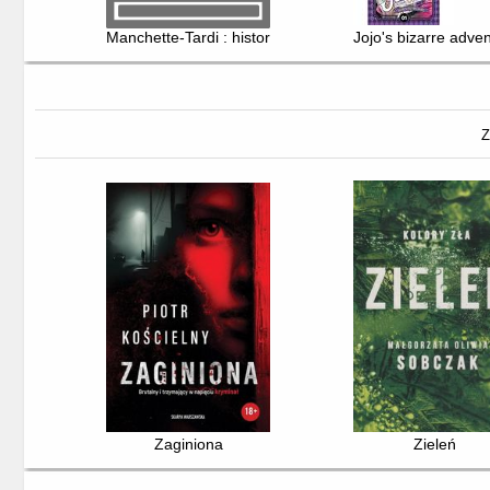
Manchette-Tardi : historie zebrane. T. 1
Jojo's bizarre adven
Z
Zaginiona
Zieleń