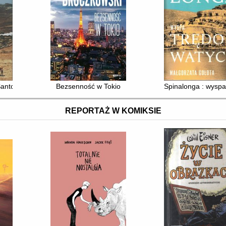
ntorini : ciemniejsza strona Grecji
Bezsenność w Tokio
Spinalonga : wyspa
REPORTAŻ W KOMIKSIE