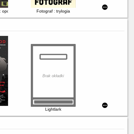
: opowieści autobiograficzne
Fotograf : trylogia
Brak okładki
Lightlark