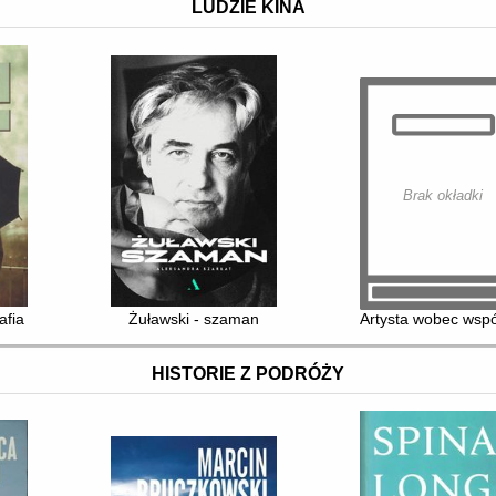
LUDZIE KINA
Brak okładki
afia
Żuławski - szaman
Artysta wobec wspó
HISTORIE Z PODRÓŻY