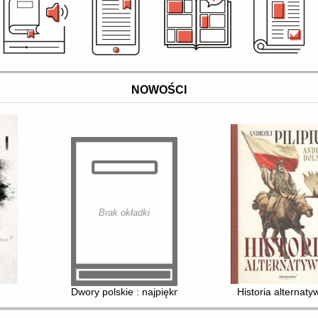
NOWOŚCI
Brak okładki
Dwory polskie : najpiękniejsze posiadłości ziemskie
Historia alternaty