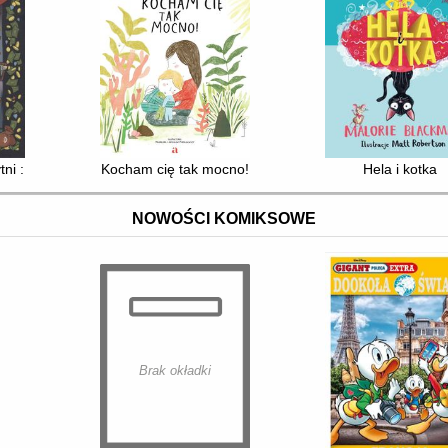
tni : o najsprytniejszych przestępcach świata
Kocham cię tak mocno!
Hela i kotka
NOWOŚCI KOMIKSOWE
Brak okładki